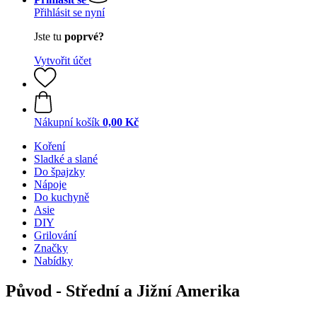
Přihlásit se nyní
Jste tu
poprvé?
Vytvořit účet
Nákupní košík
0,00 Kč
Koření
Sladké a slané
Do špajzky
Nápoje
Do kuchyně
Asie
DIY
Grilování
Značky
Nabídky
Původ - Střední a Jižní Amerika