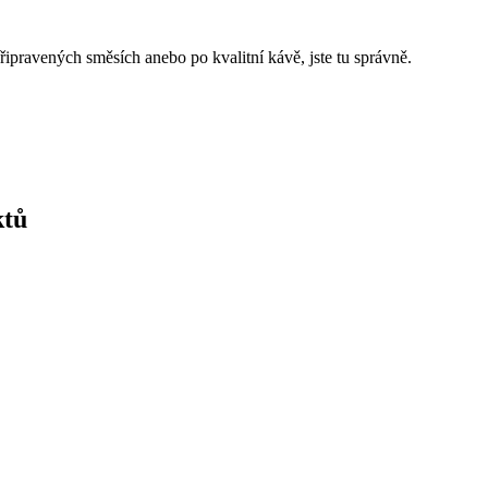
řipravených směsích anebo po kvalitní kávě, jste tu správně.
ktů