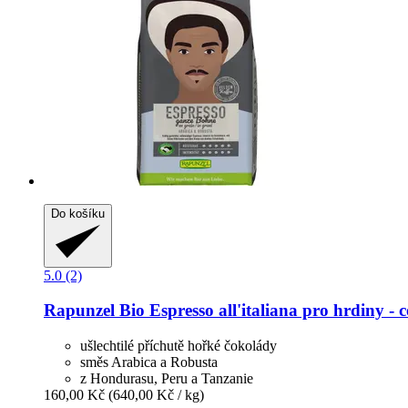
Do košíku
5.0 (2)
Rapunzel
Bio Espresso all'italiana pro hrdiny -​ 
ušlechtilé příchutě hořké čokolády
směs Arabica a Robusta
z Hondurasu, Peru a Tanzanie
160,00 Kč
(640,00 Kč / kg)