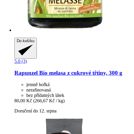
Do košíku
5.0 (3)
Rapunzel
Bio melasa z cukrové třtiny, 300 g
jemně hořká
nerafinovaná
bez přídatných látek
80,00 Kč
(266,67 Kč / kg)
Doručení do 12. srpna