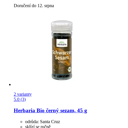
Doručení do 12. srpna
2 varianty
5.0 (3)
Herbaria
Bio černý sezam, 45 g
odrůda: Santa Cruz
sklízí se ručně