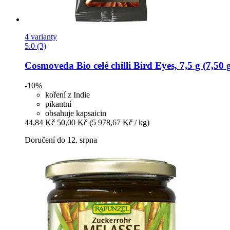
4 varianty
5.0 (3)
Cosmoveda
Bio celé chilli Bird Eyes, 7,5 g (7,50 
-10%
koření z Indie
pikantní
obsahuje kapsaicin
44,84 Kč
50,00 Kč
(5 978,67 Kč / kg)
Doručení do 12. srpna