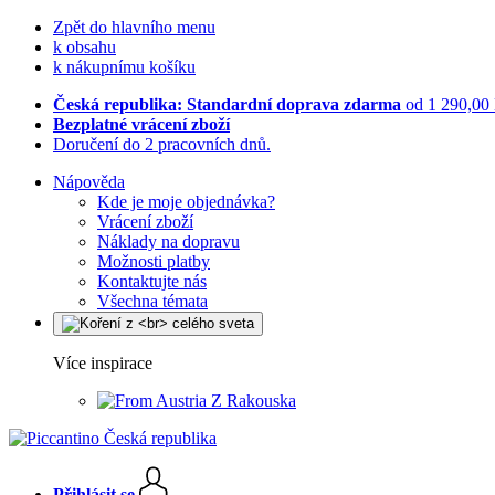
Zpět do hlavního menu
k obsahu
k nákupnímu košíku
Česká republika: Standardní doprava zdarma
od 1 290,00
Bezplatné vrácení zboží
Doručení do 2 pracovních dnů.
Nápověda
Kde je moje objednávka?
Vrácení zboží
Náklady na dopravu
Možnosti platby
Kontaktujte nás
Všechna témata
Více inspirace
Z Rakouska
Přihlásit se