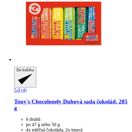
Do košíku
5.0 (4)
Tony's Chocolonely
Duhová sada čokolád, 285
g
6 druhů
po 47 g nebo 50 g
4x mléčná čokoláda, 2x tmavá