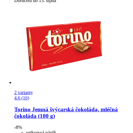
Doručení do 13. srpna
2 varianty
4.6 (16)
Torino
Jemná švýcarská čokoláda, mléčná
čokoláda (100 g)
-8%
velkorysá náplň