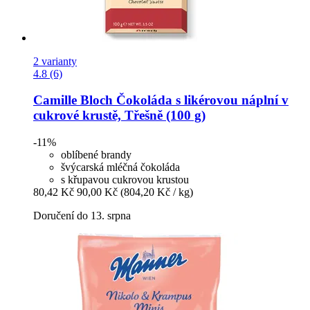
2 varianty
4.8 (6)
Camille Bloch
Čokoláda s likérovou náplní v
cukrové krustě, Třešně (100 g)
-11%
oblíbené brandy
švýcarská mléčná čokoláda
s křupavou cukrovou krustou
80,42 Kč
90,00 Kč
(804,20 Kč / kg)
Doručení do 13. srpna