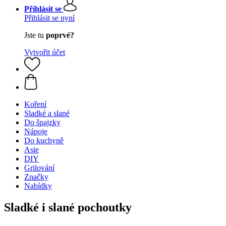
Přihlásit se
Přihlásit se nyní
Jste tu
poprvé?
Vytvořit účet
Koření
Sladké a slané
Do špajzky
Nápoje
Do kuchyně
Asie
DIY
Grilování
Značky
Nabídky
Sladké i slané pochoutky