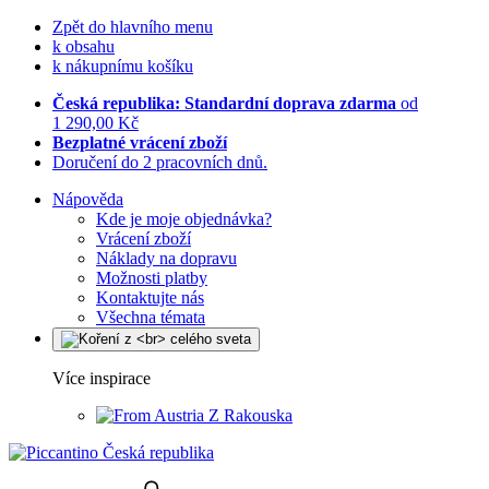
Zpět do hlavního menu
k obsahu
k nákupnímu košíku
Česká republika: Standardní doprava zdarma
od
1 290,00 Kč
Bezplatné vrácení zboží
Doručení do 2 pracovních dnů.
Nápověda
Kde je moje objednávka?
Vrácení zboží
Náklady na dopravu
Možnosti platby
Kontaktujte nás
Všechna témata
Více inspirace
Z Rakouska