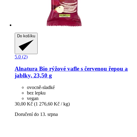
Do košíku
5.0 (2)
Alnatura
Bio rýžové vafle s červenou řepou a
jablky, 23,50 g
ovocně-sladké
bez lepku
vegan
30,00 Kč
(1 276,60 Kč / kg)
Doručení do 13. srpna