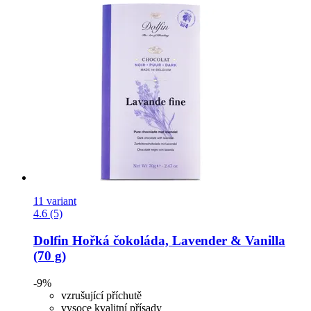
11 variant
4.6 (5)
Dolfin
Hořká čokoláda, Lavender & Vanilla
(70 g)
-9%
vzrušující příchutě
vysoce kvalitní přísady