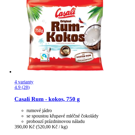
4 varianty
4.9 (28)
Casali
Rum -​ kokos, 750 g
rumové jádro
se spoustou křupavé mléčné čokolády
probouzí prázdninovou náladu
390,00 Kč
(520,00 Kč / kg)