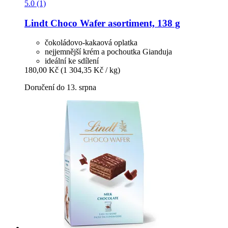
5.0 (1)
Lindt
Choco Wafer asortiment, 138 g
čokoládovo-kakaová oplatka
nejjemnější krém a pochoutka Gianduja
ideální ke sdílení
180,00 Kč
(1 304,35 Kč / kg)
Doručení do 13. srpna