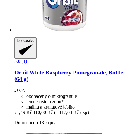
Do košíku
5.0 (1)
Orbit
White Raspberry Pomegranate, Bottle
(64 g)
-35%
obohaceny o mikrogranule
jemné čištění zubů*
malina a granátové jablko
71,49 Kč
110,00 Kč
(1 117,03 Kč / kg)
Doručení do 13. srpna