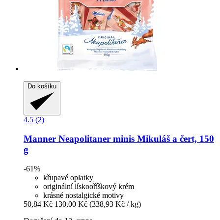
Do košíku
4.5 (2)
Manner
Neapolitaner minis Mikuláš a čert, 150
g
-61%
křupavé oplatky
originální lískooříškový krém
krásné nostalgické motivy
50,84 Kč
130,00 Kč
(338,93 Kč / kg)