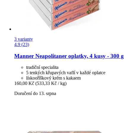
3 varianty
4.9 (23)
Manner
Neapolitaner oplatky, 4 kusy -​ 300 g
tradiční specialita
5 tenkých křupavých vaflí v každé oplatce
lískooříškový krém s kakaem
160,00 Kč
(533,33 Kč / kg)
Doručení do 13. srpna