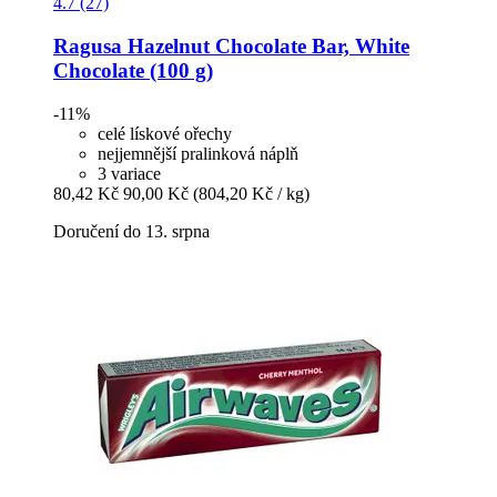
4.7 (27)
Ragusa
Hazelnut Chocolate Bar, White
Chocolate (100 g)
-11%
celé lískové ořechy
nejjemnější pralinková náplň
3 variace
80,42 Kč
90,00 Kč
(804,20 Kč / kg)
Doručení do 13. srpna