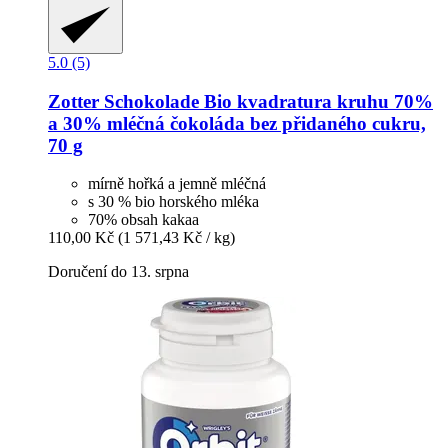
5.0 (5)
Zotter Schokolade
Bio kvadratura kruhu 70%
a 30% mléčná čokoláda bez přidaného cukru,
70 g
mírně hořká a jemně mléčná
s 30 % bio horského mléka
70% obsah kakaa
110,00 Kč
(1 571,43 Kč / kg)
Doručení do 13. srpna