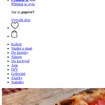
Přihlásit se nyní
Jste tu
poprvé?
Vytvořit účet
Koření
Sladké a slané
Do špajzky
Nápoje
Do kuchyně
Asie
DIY
Grilování
Značky
Nabídky