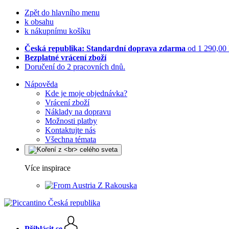
Zpět do hlavního menu
k obsahu
k nákupnímu košíku
Česká republika: Standardní doprava zdarma
od 1 290,00
Bezplatné vrácení zboží
Doručení do 2 pracovních dnů.
Nápověda
Kde je moje objednávka?
Vrácení zboží
Náklady na dopravu
Možnosti platby
Kontaktujte nás
Všechna témata
Více inspirace
Z Rakouska
Přihlásit se