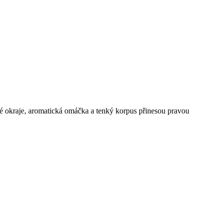
né okraje, aromatická omáčka a tenký korpus přinesou pravou