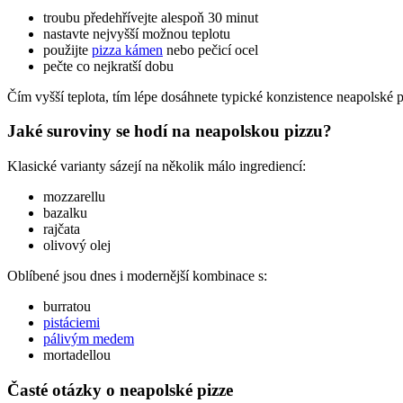
troubu předehřívejte alespoň 30 minut
nastavte nejvyšší možnou teplotu
použijte
pizza kámen
nebo pečicí ocel
pečte co nejkratší dobu
Čím vyšší teplota, tím lépe dosáhnete typické konzistence neapolské p
Jaké suroviny se hodí na neapolskou pizzu?
Klasické varianty sázejí na několik málo ingrediencí:
mozzarellu
bazalku
rajčata
olivový olej
Oblíbené jsou dnes i modernější kombinace s:
burratou
pistáciemi
pálivým medem
mortadellou
Časté otázky o neapolské pizze