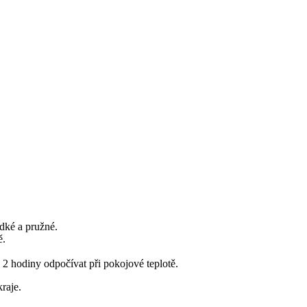
adké a pružné.
ě.
 2 hodiny odpočívat při pokojové teplotě.
raje.