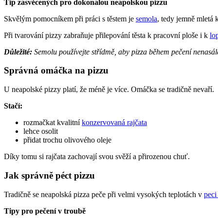
Tip zasvěcených pro dokonalou neapolskou pizzu
Skvělým pomocníkem při práci s těstem je
semola
, tedy jemně mletá k
Při tvarování pizzy zabraňuje přilepování těsta k pracovní ploše i k
lo
Důležité:
Semolu používejte střídmě, aby pizza během pečení nenasál
Správná omáčka na pizzu
U neapolské pizzy platí, že méně je více. Omáčka se tradičně nevaří.
Stačí:
rozmačkat kvalitní
konzervovaná rajčata
lehce osolit
přidat trochu olivového oleje
Díky tomu si rajčata zachovají svou svěží a přirozenou chuť.
Jak správně péct pizzu
Tradičně se neapolská pizza peče při velmi vysokých teplotách v
peci
Tipy pro pečení v troubě