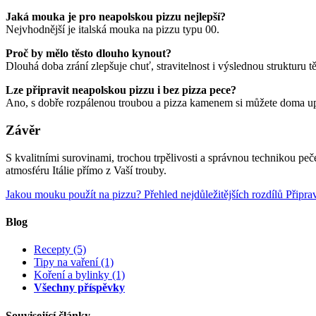
Jaká mouka je pro neapolskou pizzu nejlepší?
Nejvhodnější je italská mouka na pizzu typu 00.
Proč by mělo těsto dlouho kynout?
Dlouhá doba zrání zlepšuje chuť, stravitelnost i výslednou strukturu tě
Lze připravit neapolskou pizzu i bez pizza pece?
Ano, s dobře rozpálenou troubou a pizza kamenem si můžete doma upé
Závěr
S kvalitními surovinami, trochou trpělivosti a správnou technikou p
atmosféru Itálie přímo z Vaší trouby.
Jakou mouku použít na pizzu? Přehled nejdůležitějších rozdílů
Připra
Blog
Recepty
(5)
Tipy na vaření
(1)
Koření a bylinky
(1)
Všechny příspěvky
Související články