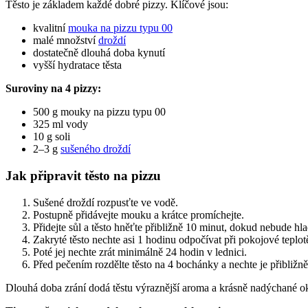
Těsto je základem každé dobré pizzy. Klíčové jsou:
kvalitní
mouka na pizzu typu 00
malé množství
droždí
dostatečně dlouhá doba kynutí
vyšší hydratace těsta
Suroviny na 4 pizzy:
500 g mouky na pizzu typu 00
325 ml vody
10 g soli
2–3 g
sušeného droždí
Jak připravit těsto na pizzu
Sušené droždí rozpusťte ve vodě.
Postupně přidávejte mouku a krátce promíchejte.
Přidejte sůl a těsto hněťte přibližně 10 minut, dokud nebude hl
Zakryté těsto nechte asi 1 hodinu odpočívat při pokojové teplot
Poté jej nechte zrát minimálně 24 hodin v lednici.
Před pečením rozdělte těsto na 4 bochánky a nechte je přibližně
Dlouhá doba zrání dodá těstu výraznější aroma a krásně nadýchané ok