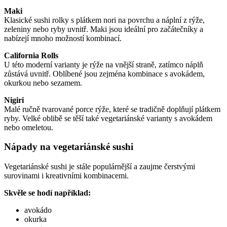
Maki
Klasické sushi rolky s plátkem nori na povrchu a náplní z rýže,
zeleniny nebo ryby uvnitř. Maki jsou ideální pro začátečníky a
nabízejí mnoho možností kombinací.
California Rolls
U této moderní varianty je rýže na vnější straně, zatímco náplň
zůstává uvnitř. Oblíbené jsou zejména kombinace s avokádem,
okurkou nebo sezamem.
Nigiri
Malé ručně tvarované porce rýže, které se tradičně doplňují plátkem
ryby. Velké oblibě se těší také vegetariánské varianty s avokádem
nebo omeletou.
Nápady na vegetariánské sushi
Vegetariánské sushi je stále populárnější a zaujme čerstvými
surovinami i kreativními kombinacemi.
Skvěle se hodí například:
avokádo
okurka