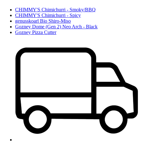
CHIMMY'S Chimichurri - Smoky/BBQ
CHIMMY'S Chimichurri - Spicy
genusskoarl Bio Shiro-Miso
Gozney Dome (Gen 2) Neo Arch - Black
Gozney Pizza Cutter