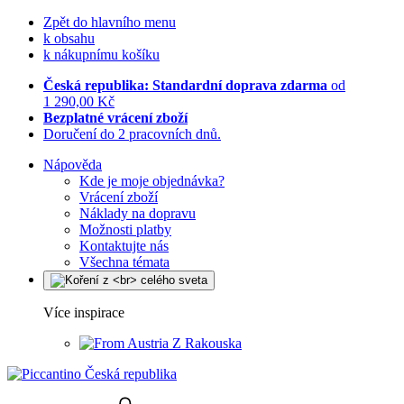
Zpět do hlavního menu
k obsahu
k nákupnímu košíku
Česká republika: Standardní doprava zdarma
od
1 290,00 Kč
Bezplatné vrácení zboží
Doručení do 2 pracovních dnů.
Nápověda
Kde je moje objednávka?
Vrácení zboží
Náklady na dopravu
Možnosti platby
Kontaktujte nás
Všechna témata
Více inspirace
Z Rakouska