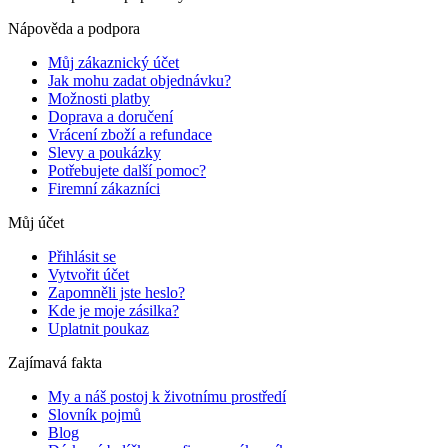
Nápověda a podpora
Můj zákaznický účet
Jak mohu zadat objednávku?
Možnosti platby
Doprava a doručení
Vrácení zboží a refundace
Slevy a poukázky
Potřebujete další pomoc?
Firemní zákazníci
Můj účet
Přihlásit se
Vytvořit účet
Zapomněli jste heslo?
Kde je moje zásilka?
Uplatnit poukaz
Zajímavá fakta
My a náš postoj k životnímu prostředí
Slovník pojmů
Blog