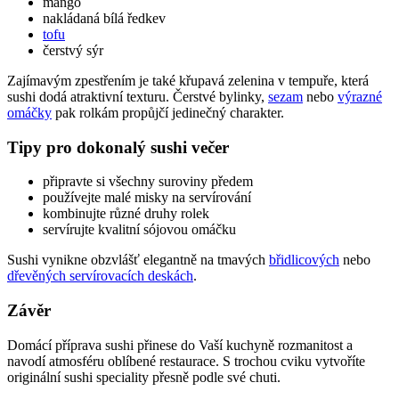
mango
nakládaná bílá ředkev
tofu
čerstvý sýr
Zajímavým zpestřením je také křupavá zelenina v tempuře, která
sushi dodá atraktivní texturu. Čerstvé bylinky,
sezam
nebo
výrazné
omáčky
pak rolkám propůjčí jedinečný charakter.
Tipy pro dokonalý sushi večer
připravte si všechny suroviny předem
používejte malé misky na servírování
kombinujte různé druhy rolek
servírujte kvalitní sójovou omáčku
Sushi vynikne obzvlášť elegantně na tmavých
břidlicových
nebo
dřevěných servírovacích deskách
.
Závěr
Domácí příprava sushi přinese do Vaší kuchyně rozmanitost a
navodí atmosféru oblíbené restaurace. S trochou cviku vytvoříte
originální sushi speciality přesně podle své chuti.