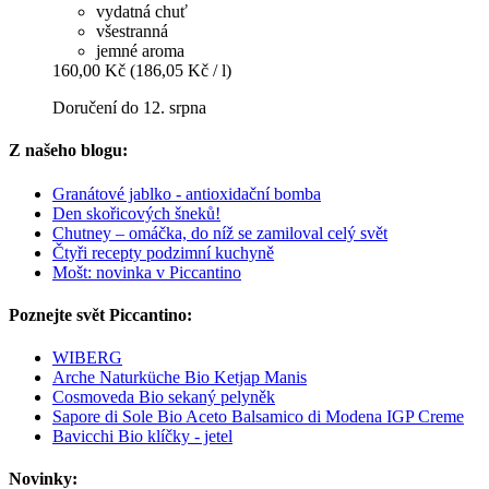
vydatná chuť
všestranná
jemné aroma
160,00 Kč
(186,05 Kč / l)
Doručení do 12. srpna
Z našeho blogu:
Granátové jablko - antioxidační bomba
Den skořicových šneků!
Chutney – omáčka, do níž se zamiloval celý svět
Čtyři recepty podzimní kuchyně
Mošt: novinka v Piccantino
Poznejte svět Piccantino:
WIBERG
Arche Naturküche Bio Ketjap Manis
Cosmoveda Bio sekaný pelyněk
Sapore di Sole Bio Aceto Balsamico di Modena IGP Creme
Bavicchi Bio klíčky - jetel
Novinky: