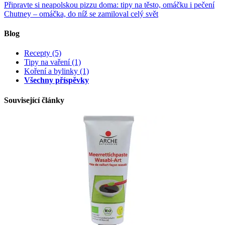
Připravte si neapolskou pizzu doma: tipy na těsto, omáčku i pečení
Chutney – omáčka, do níž se zamiloval celý svět
Blog
Recepty
(5)
Tipy na vaření
(1)
Koření a bylinky
(1)
Všechny příspěvky
Související články