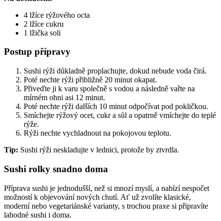
4 lžíce rýžového octa
2 lžíce cukru
1 lžička soli
Postup přípravy
Sushi rýži důkladně proplachujte, dokud nebude voda čirá.
Poté nechte rýži přibližně 20 minut okapat.
Přiveďte ji k varu společně s vodou a následně vařte na
mírném ohni asi 12 minut.
Poté nechte rýži dalších 10 minut odpočívat pod pokličkou.
Smíchejte rýžový ocet, cukr a sůl a opatrně vmíchejte do teplé
rýže.
Rýži nechte vychladnout na pokojovou teplotu.
Tip:
Sushi rýži neskladujte v lednici, protože by ztvrdla.
Sushi rolky snadno doma
Příprava sushi je jednodušší, než si mnozí myslí, a nabízí nespočet
možností k objevování nových chutí. Ať už zvolíte klasické,
moderní nebo vegetariánské varianty, s trochou praxe si připravíte
lahodné sushi i doma.