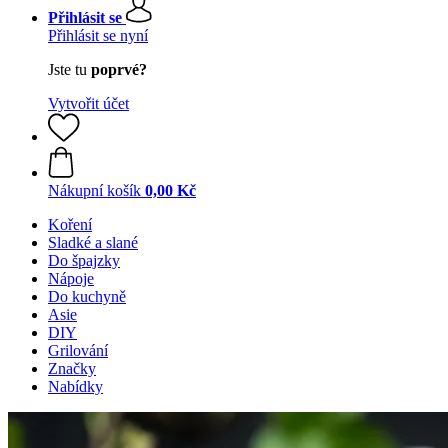
Přihlásit se
Přihlásit se nyní
Jste tu
poprvé?
Vytvořit účet
Nákupní košík
0,00 Kč
Koření
Sladké a slané
Do špajzky
Nápoje
Do kuchyně
Asie
DIY
Grilování
Značky
Nabídky