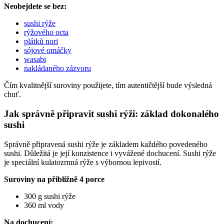
Neobejdete se bez:
sushi rýže
rýžového octa
plátků nori
sójové omáčky
wasabi
nakládaného zázvoru
Čím kvalitnější suroviny použijete, tím autentičtější bude výsledná
chuť.
Jak správně připravit sushi rýži: základ dokonalého
sushi
Správně připravená sushi rýže je základem každého povedeného
sushi. Důležitá je její konzistence i vyvážené dochucení. Sushi rýže
je speciální kulatozrnná rýže s výbornou lepivostí.
Suroviny na přibližně 4 porce
300 g sushi rýže
360 ml vody
Na dochucení: