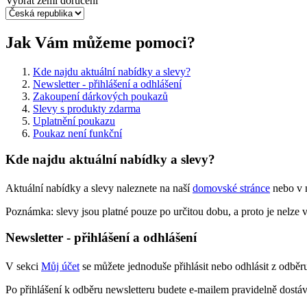
Vybrat zemi doručení
Jak Vám můžeme pomoci?
Kde najdu aktuální nabídky a slevy?
Newsletter - přihlášení a odhlášení
Zakoupení dárkových poukazů
Slevy s produkty zdarma
Uplatnění poukazu
Poukaz není funkční
Kde najdu aktuální nabídky a slevy?
Aktuální nabídky a slevy naleznete na naší
domovské stránce
nebo v 
Poznámka: slevy jsou platné pouze po určitou dobu, a proto je nelze 
Newsletter - přihlášení a odhlášení
V sekci
Můj účet
se můžete jednoduše přihlásit nebo odhlásit z odběr
Po přihlášení k odběru newsletteru budete e-mailem pravidelně dostá