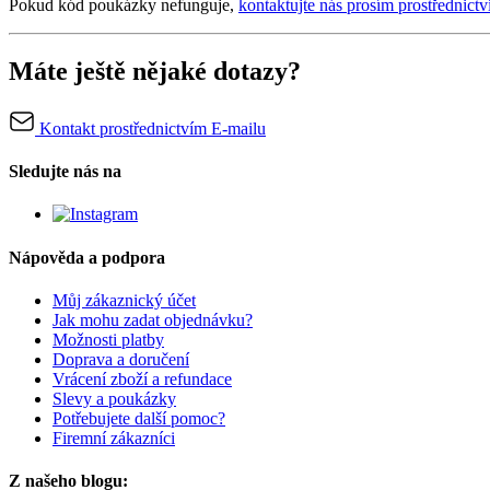
Pokud kód poukázky nefunguje,
kontaktujte nás prosím prostřednictv
Máte ještě nějaké dotazy?
Kontakt prostřednictvím E-mailu
Sledujte nás na
Nápověda a podpora
Můj zákaznický účet
Jak mohu zadat objednávku?
Možnosti platby
Doprava a doručení
Vrácení zboží a refundace
Slevy a poukázky
Potřebujete další pomoc?
Firemní zákazníci
Z našeho blogu: