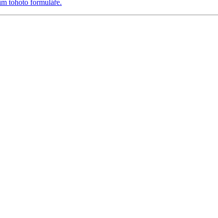
ím tohoto formuláře.