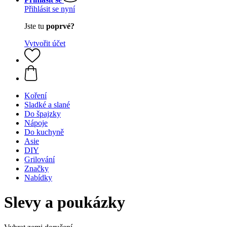
Přihlásit se nyní
Jste tu
poprvé?
Vytvořit účet
Koření
Sladké a slané
Do špajzky
Nápoje
Do kuchyně
Asie
DIY
Grilování
Značky
Nabídky
Slevy a poukázky