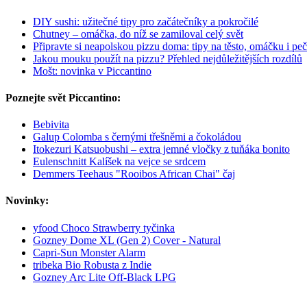
DIY sushi: užitečné tipy pro začátečníky a pokročilé
Chutney – omáčka, do níž se zamiloval celý svět
Připravte si neapolskou pizzu doma: tipy na těsto, omáčku i peč
Jakou mouku použít na pizzu? Přehled nejdůležitějších rozdílů
Mošt: novinka v Piccantino
Poznejte svět Piccantino:
Bebivita
Galup Colomba s černými třešněmi a čokoládou
Itokezuri Katsuobushi – extra jemné vločky z tuňáka bonito
Eulenschnitt Kalíšek na vejce se srdcem
Demmers Teehaus "Rooibos African Chai" čaj
Novinky:
yfood Choco Strawberry tyčinka
Gozney Dome XL (Gen 2) Cover - Natural
Capri-Sun Monster Alarm
tribeka Bio Robusta z Indie
Gozney Arc Lite Off-Black LPG