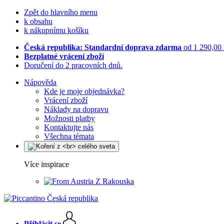
Zpět do hlavního menu
k obsahu
k nákupnímu košíku
Česká republika: Standardní doprava zdarma
od 1 290,00
Bezplatné vrácení zboží
Doručení do 2 pracovních dnů.
Nápověda
Kde je moje objednávka?
Vrácení zboží
Náklady na dopravu
Možnosti platby
Kontaktujte nás
Všechna témata
Více inspirace
Z Rakouska
Přihlásit se