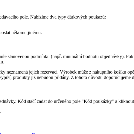
edávacího pole. Nabízíme dva typy dárkových poukazů:
eposlat někomu jinému.
níte stanovenou podmínku (např. minimální hodnotu objednávky). Pokud
ku.
ky neznamená jejich rezervaci. Výrobek může z nákupního košíku opět
 vyprší, produkty již nebudou přidány. Z tohoto důvodu doporučujeme 
dnávky. Kód stačí zadat do určeného pole "Kód poukázky" a kliknout n
.