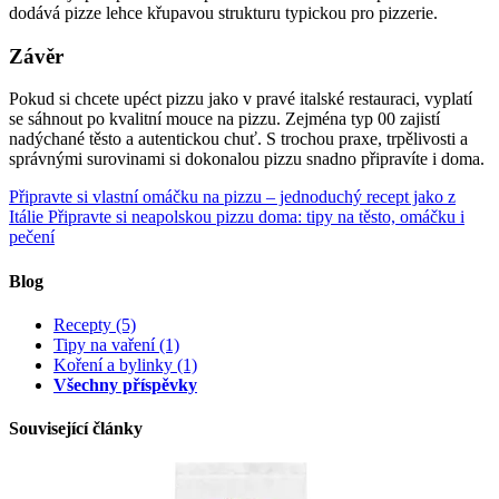
dodává pizze lehce křupavou strukturu typickou pro pizzerie.
Závěr
Pokud si chcete upéct pizzu jako v pravé italské restauraci, vyplatí
se sáhnout po kvalitní mouce na pizzu. Zejména typ 00 zajistí
nadýchané těsto a autentickou chuť. S trochou praxe, trpělivosti a
správnými surovinami si dokonalou pizzu snadno připravíte i doma.
Připravte si vlastní omáčku na pizzu – jednoduchý recept jako z
Itálie
Připravte si neapolskou pizzu doma: tipy na těsto, omáčku i
pečení
Blog
Recepty
(5)
Tipy na vaření
(1)
Koření a bylinky
(1)
Všechny příspěvky
Související články