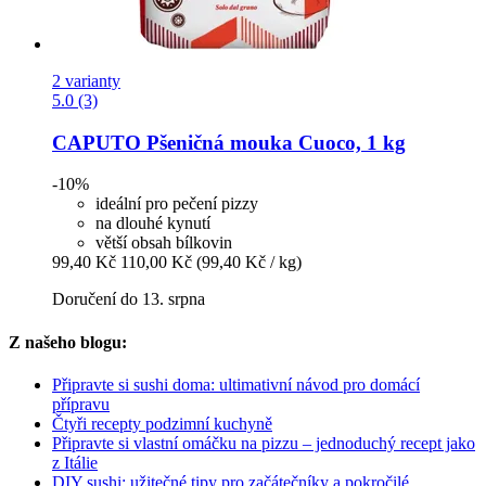
2 varianty
5.0 (3)
CAPUTO
Pšeničná mouka Cuoco, 1 kg
-10%
ideální pro pečení pizzy
na dlouhé kynutí
větší obsah bílkovin
99,40 Kč
110,00 Kč
(99,40 Kč / kg)
Doručení do 13. srpna
Z našeho blogu:
Připravte si sushi doma: ultimativní návod pro domácí
přípravu
Čtyři recepty podzimní kuchyně
Připravte si vlastní omáčku na pizzu – jednoduchý recept jako
z Itálie
DIY sushi: užitečné tipy pro začátečníky a pokročilé