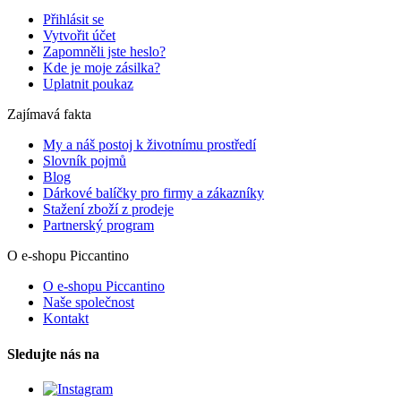
Přihlásit se
Vytvořit účet
Zapomněli jste heslo?
Kde je moje zásilka?
Uplatnit poukaz
Zajímavá fakta
My a náš postoj k životnímu prostředí
Slovník pojmů
Blog
Dárkové balíčky pro firmy a zákazníky
Stažení zboží z prodeje
Partnerský program
O e-shopu Piccantino
O e-shopu Piccantino
Naše společnost
Kontakt
Sledujte nás na