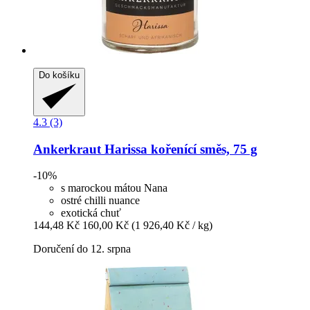
Do košíku
4.3 (3)
Ankerkraut
Harissa kořenící směs, 75 g
-10%
s marockou mátou Nana
ostré chilli nuance
exotická chuť
144,48 Kč
160,00 Kč
(1 926,40 Kč / kg)
Doručení do 12. srpna