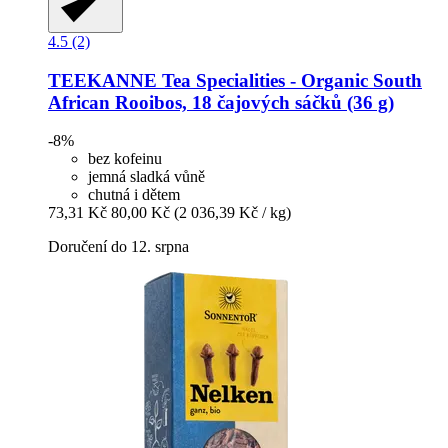
4.5 (2)
TEEKANNE
Tea Specialities -​ Organic South
African Rooibos, 18 čajových sáčků (36 g)
-8%
bez kofeinu
jemná sladká vůně
chutná i dětem
73,31 Kč
80,00 Kč
(2 036,39 Kč / kg)
Doručení do 12. srpna