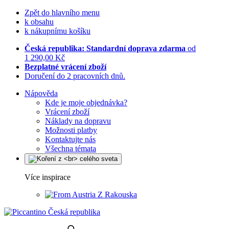
Zpět do hlavního menu
k obsahu
k nákupnímu košíku
Česká republika: Standardní doprava zdarma
od
1 290,00 Kč
Bezplatné vrácení zboží
Doručení do 2 pracovních dnů.
Nápověda
Kde je moje objednávka?
Vrácení zboží
Náklady na dopravu
Možnosti platby
Kontaktujte nás
Všechna témata
Více inspirace
Z Rakouska