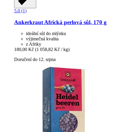
5.0 (1)
Ankerkraut
Africká perlová sůl, 170 g
ideální sůl do mlýnku
výjimečná kvalita
z Afriky
180,00 Kč
(1 058,82 Kč / kg)
Doručení do 12. srpna