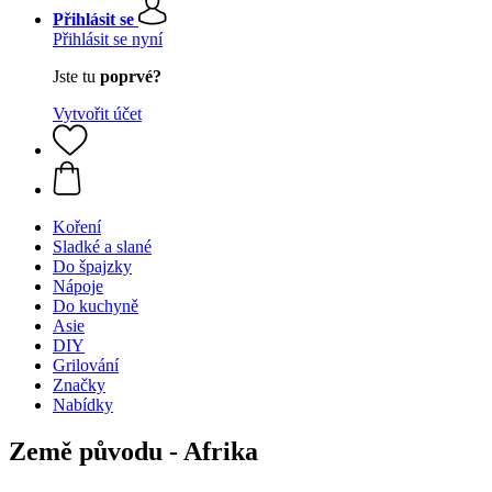
Přihlásit se
Přihlásit se nyní
Jste tu
poprvé?
Vytvořit účet
Koření
Sladké a slané
Do špajzky
Nápoje
Do kuchyně
Asie
DIY
Grilování
Značky
Nabídky
Země původu - Afrika