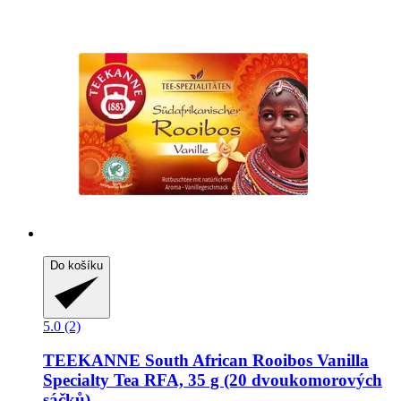
Do košíku
5.0 (2)
TEEKANNE
South African Rooibos Vanilla
Specialty Tea RFA, 35 g (20 dvoukomorových
sáčků)