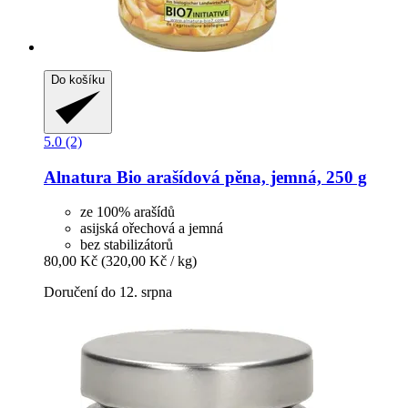
Do košíku
5.0 (2)
Alnatura
Bio arašídová pěna, jemná, 250 g
ze 100% arašídů
asijská ořechová a jemná
bez stabilizátorů
80,00 Kč
(320,00 Kč / kg)
Doručení do 12. srpna