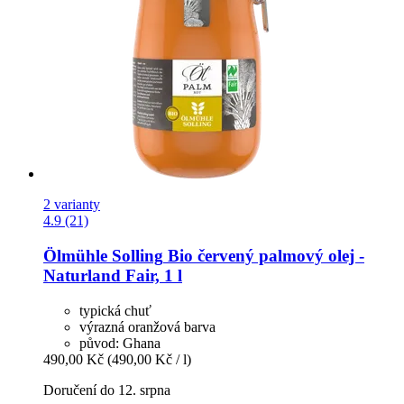
2 varianty
4.9 (21)
Ölmühle Solling
Bio červený palmový olej -​
Naturland Fair, 1 l
typická chuť
výrazná oranžová barva
původ: Ghana
490,00 Kč
(490,00 Kč / l)
Doručení do 12. srpna