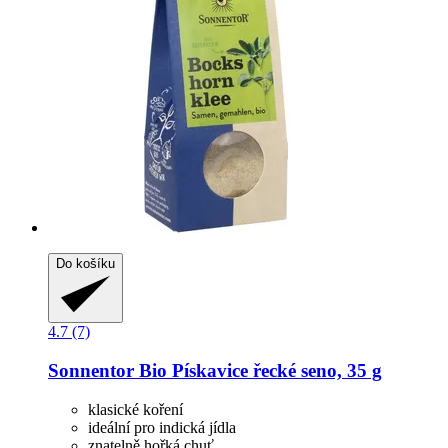
Do košíku
4.7 (7)
Sonnentor
Bio Pískavice řecké seno, 35 g
klasické koření
ideální pro indická jídla
znatelně hořká chuť