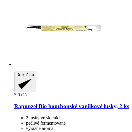
Do košíku
5.0 (1)
Rapunzel
Bio bourbonské vanilkové lusky, 2 ks
2 lusky ve sklenici
pečlivě fermentované
výrazné aroma