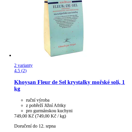
2 varianty
4.5 (2)
Khoysan
Fleur de Sel krystalky mořské soli, 1
kg
ruční výroba
z pobřeží Jižní Afriky
pro gurmánskou kuchyni
749,00 Kč
(749,00 Kč / kg)
Doručení do 12. srpna