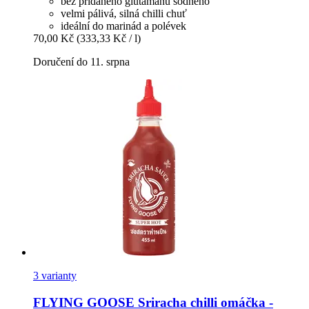
bez přidaného glutamanu sodného
velmi pálivá, silná chilli chuť
ideální do marinád a polévek
70,00 Kč
(333,33 Kč / l)
Doručení do 11. srpna
3 varianty
FLYING GOOSE
Sriracha chilli omáčka -​