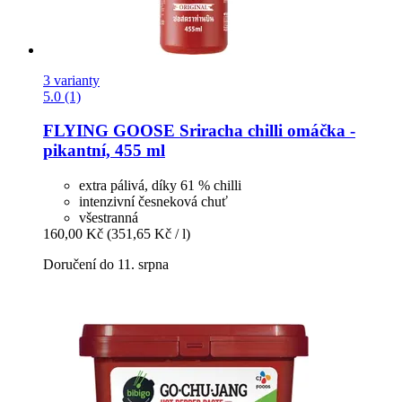
3 varianty
5.0 (1)
FLYING GOOSE
Sriracha chilli omáčka -​
pikantní, 455 ml
extra pálivá, díky 61 % chilli
intenzivní česneková chuť
všestranná
160,00 Kč
(351,65 Kč / l)
Doručení do 11. srpna