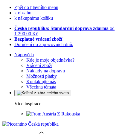
Zpět do hlavního menu
k obsahu
k nákupnímu košíku
Česká republika: Standardní doprava zdarma
od
1 290,00 Kč
Bezplatné vrácení zboží
Doručení do 2 pracovních dnů.
Nápověda
Kde je moje objednávka?
Vrácení zboží
Náklady na dopravu
Možnosti platby
Kontaktujte nás
Všechna témata
Více inspirace
Z Rakouska