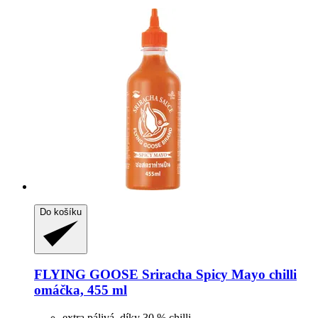
Do košíku
FLYING GOOSE
Sriracha Spicy Mayo chilli
omáčka, 455 ml
extra pálivá, díky 30 % chilli