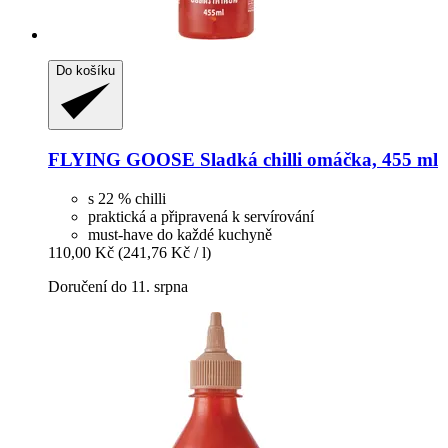
Do košíku
FLYING GOOSE
Sladká chilli omáčka, 455 ml
s 22 % chilli
praktická a připravená k servírování
must-have do každé kuchyně
110,00 Kč
(241,76 Kč / l)
Doručení do 11. srpna