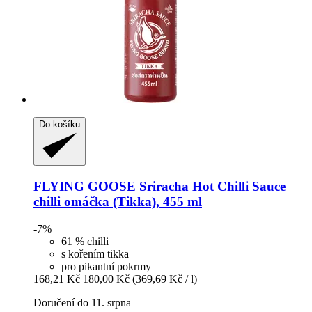
Do košíku
FLYING GOOSE
Sriracha Hot Chilli Sauce
chilli omáčka (Tikka), 455 ml
-7%
61 % chilli
s kořením tikka
pro pikantní pokrmy
168,21 Kč
180,00 Kč
(369,69 Kč / l)
Doručení do 11. srpna