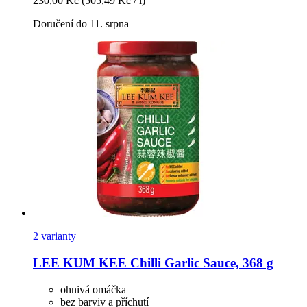
230,00 Kč
(505,49 Kč / l)
Doručení do 11. srpna
2 varianty
LEE KUM KEE
Chilli Garlic Sauce, 368 g
ohnivá omáčka
bez barviv a příchutí