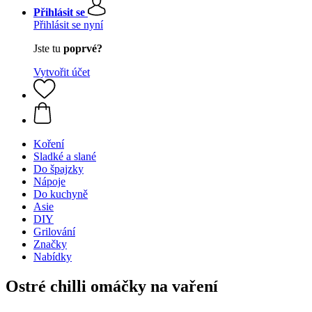
Přihlásit se
Přihlásit se nyní
Jste tu
poprvé?
Vytvořit účet
Koření
Sladké a slané
Do špajzky
Nápoje
Do kuchyně
Asie
DIY
Grilování
Značky
Nabídky
Ostré chilli omáčky na vaření