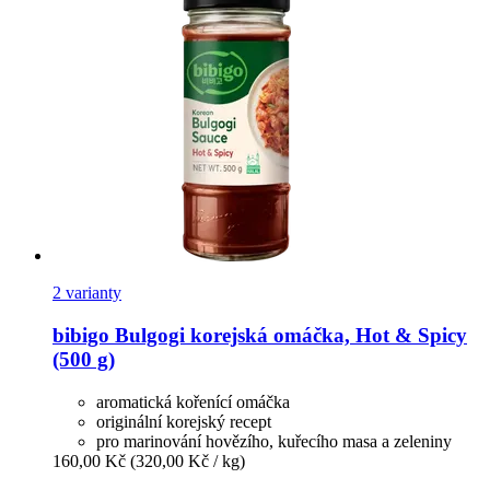
2 varianty
bibigo
Bulgogi korejská omáčka, Hot & Spicy
(500 g)
aromatická kořenící omáčka
originální korejský recept
pro marinování hovězího, kuřecího masa a zeleniny
160,00 Kč
(320,00 Kč / kg)