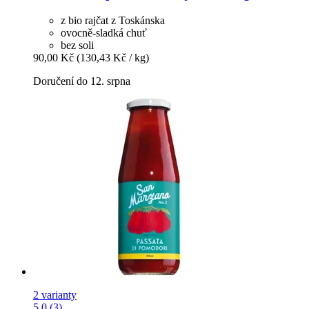
z bio rajčat z Toskánska
ovocně-sladká chuť
bez soli
90,00 Kč
(130,43 Kč / kg)
Doručení do 12. srpna
2 varianty
5.0 (3)