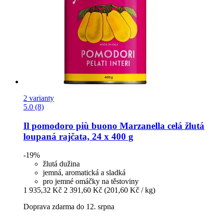
2 varianty
5.0 (8)
Il pomodoro più buono
Marzanella celá žlutá
loupaná rajčata, 24 x 400 g
-19%
žlutá dužina
jemná, aromatická a sladká
pro jemné omáčky na těstoviny
1 935,32 Kč
2 391,60 Kč
(201,60 Kč / kg)
Doprava zdarma do 12. srpna