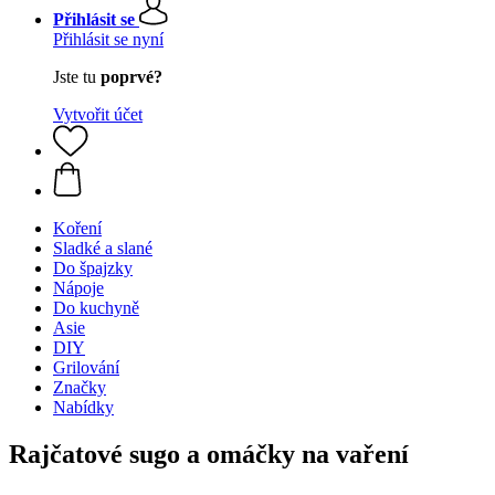
Přihlásit se
Přihlásit se nyní
Jste tu
poprvé?
Vytvořit účet
Koření
Sladké a slané
Do špajzky
Nápoje
Do kuchyně
Asie
DIY
Grilování
Značky
Nabídky
Rajčatové sugo a omáčky na vaření