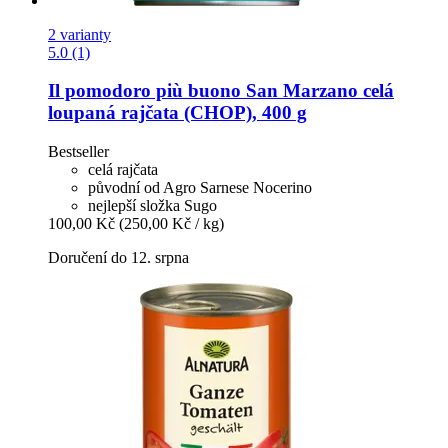
2 varianty
5.0 (1)
Il pomodoro più buono
San Marzano celá
loupaná rajčata (CHOP), 400 g
Bestseller
celá rajčata
původní od Agro Sarnese Nocerino
nejlepší složka Sugo
100,00 Kč
(250,00 Kč / kg)
Doručení do 12. srpna