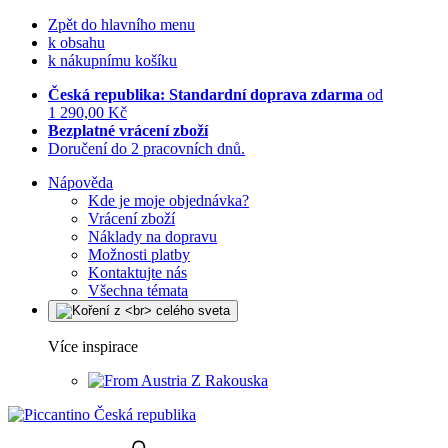
Zpět do hlavního menu
k obsahu
k nákupnímu košíku
Česká republika: Standardní doprava zdarma
od
1 290,00 Kč
Bezplatné vrácení zboží
Doručení do 2 pracovních dnů.
Nápověda
Kde je moje objednávka?
Vrácení zboží
Náklady na dopravu
Možnosti platby
Kontaktujte nás
Všechna témata
Více inspirace
Z Rakouska