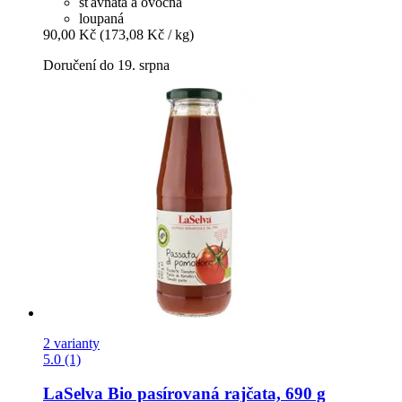
šťavnatá a ovocná
loupaná
90,00 Kč
(173,08 Kč / kg)
Doručení do 19. srpna
2 varianty
5.0 (1)
LaSelva
Bio pasírovaná rajčata, 690 g