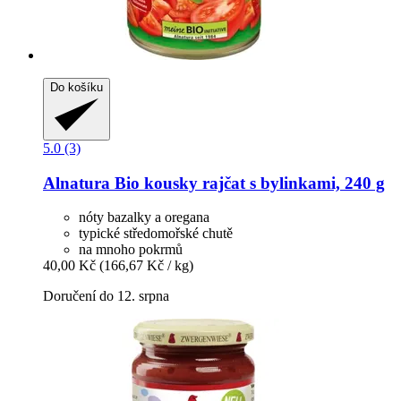
Do košíku
5.0 (3)
Alnatura
Bio kousky rajčat s bylinkami, 240 g
nóty bazalky a oregana
typické středomořské chutě
na mnoho pokrmů
40,00 Kč
(166,67 Kč / kg)
Doručení do 12. srpna