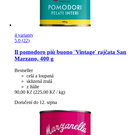
4 varianty
5.0 (22)
Il pomodoro più buono
'Vintage' rajčata San
Marzano, 400 g
Bestseller
celá a loupaná
sklizená zralá
z Itálie
90,00 Kč
(225,00 Kč / kg)
Doručení do 12. srpna