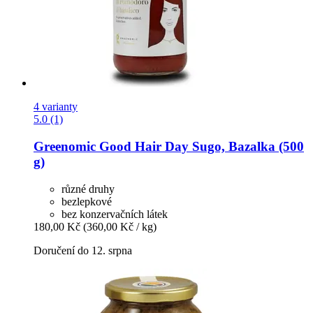
4 varianty
5.0 (1)
Greenomic
Good Hair Day Sugo, Bazalka (500
g)
různé druhy
bezlepkové
bez konzervačních látek
180,00 Kč
(360,00 Kč / kg)
Doručení do 12. srpna