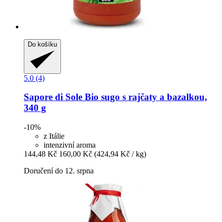
Do košíku
5.0 (4)
Sapore di Sole
Bio sugo s rajčaty a bazalkou,
340 g
-10%
z Itálie
intenzivní aroma
144,48 Kč
160,00 Kč
(424,94 Kč / kg)
Doručení do 12. srpna