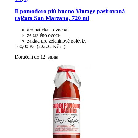
Il pomodoro più buono
Vintage pasírovaná
rajčata San Marzano, 720 ml
aromatická a ovocná
ze zralého ovoce
základ pro zeleninové polévky
160,00 Kč
(222,22 Kč / l)
Doručení do 12. srpna