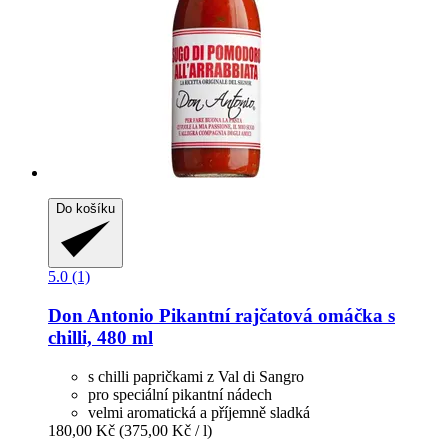
Do košíku
5.0 (1)
Don Antonio
Pikantní rajčatová omáčka s
chilli, 480 ml
s chilli papričkami z Val di Sangro
pro speciální pikantní nádech
velmi aromatická a příjemně sladká
180,00 Kč
(375,00 Kč / l)