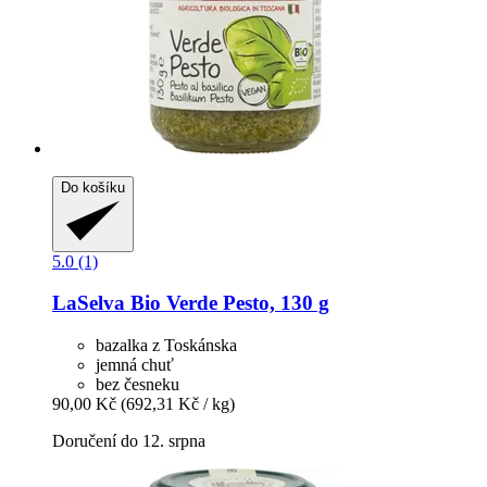
Do košíku
5.0 (1)
LaSelva
Bio Verde Pesto, 130 g
bazalka z Toskánska
jemná chuť
bez česneku
90,00 Kč
(692,31 Kč / kg)
Doručení do 12. srpna