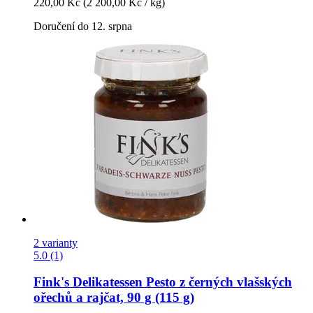
220,00 Kč
(2 200,00 Kč / kg)
Doručení do 12. srpna
2 varianty
5.0 (1)
Fink's Delikatessen
Pesto z černých vlašských
ořechů a rajčat, 90 g (115 g)