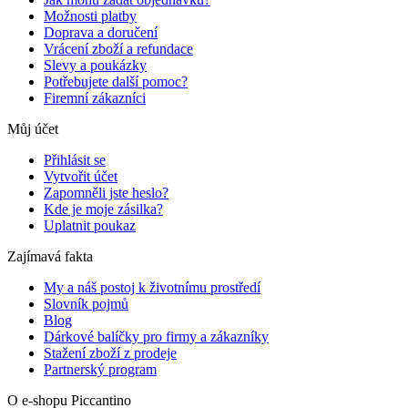
Možnosti platby
Doprava a doručení
Vrácení zboží a refundace
Slevy a poukázky
Potřebujete další pomoc?
Firemní zákazníci
Můj účet
Přihlásit se
Vytvořit účet
Zapomněli jste heslo?
Kde je moje zásilka?
Uplatnit poukaz
Zajímavá fakta
My a náš postoj k životnímu prostředí
Slovník pojmů
Blog
Dárkové balíčky pro firmy a zákazníky
Stažení zboží z prodeje
Partnerský program
O e-shopu Piccantino