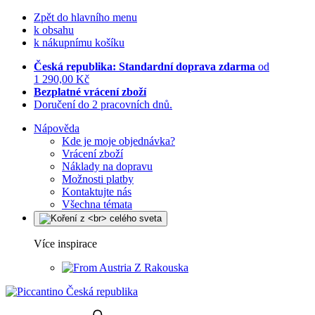
Zpět do hlavního menu
k obsahu
k nákupnímu košíku
Česká republika: Standardní doprava zdarma
od
1 290,00 Kč
Bezplatné vrácení zboží
Doručení do 2 pracovních dnů.
Nápověda
Kde je moje objednávka?
Vrácení zboží
Náklady na dopravu
Možnosti platby
Kontaktujte nás
Všechna témata
Více inspirace
Z Rakouska