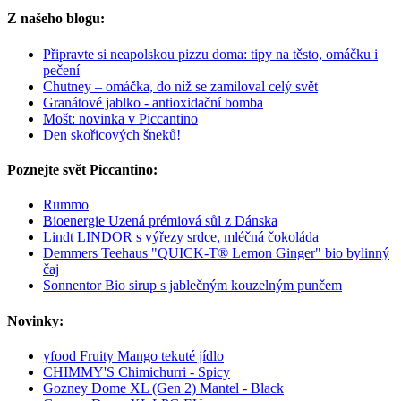
Z našeho blogu:
Připravte si neapolskou pizzu doma: tipy na těsto, omáčku i
pečení
Chutney – omáčka, do níž se zamiloval celý svět
Granátové jablko - antioxidační bomba
Mošt: novinka v Piccantino
Den skořicových šneků!
Poznejte svět Piccantino:
Rummo
Bioenergie Uzená prémiová sůl z Dánska
Lindt LINDOR s výřezy srdce, mléčná čokoláda
Demmers Teehaus "QUICK-T® Lemon Ginger" bio bylinný
čaj
Sonnentor Bio sirup s jablečným kouzelným punčem
Novinky:
yfood Fruity Mango tekuté jídlo
CHIMMY'S Chimichurri - Spicy
Gozney Dome XL (Gen 2) Mantel - Black