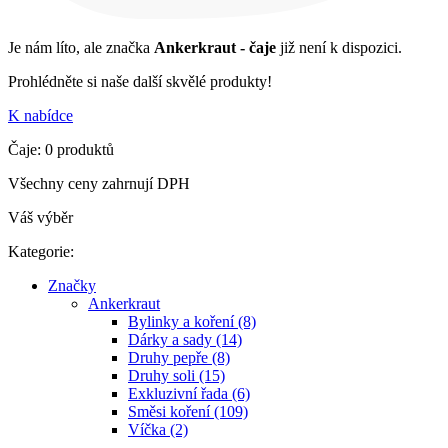
Je nám líto, ale značka
Ankerkraut - čaje
již není k dispozici.
Prohlédněte si naše další skvělé produkty!
K nabídce
Čaje: 0 produktů
Všechny ceny zahrnují DPH
Váš výběr
Kategorie:
Značky
Ankerkraut
Bylinky a koření (8)
Dárky a sady (14)
Druhy pepře (8)
Druhy soli (15)
Exkluzivní řada (6)
Směsi koření (109)
Víčka (2)