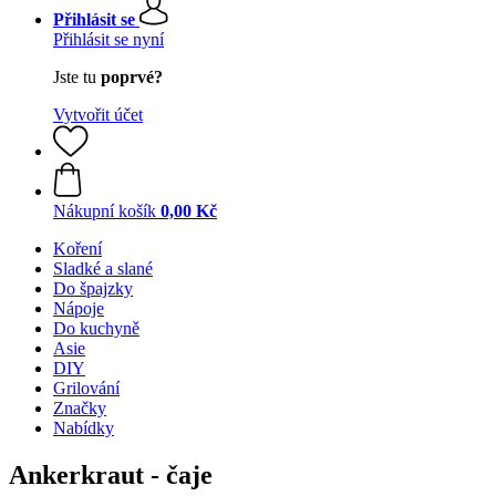
Přihlásit se
Přihlásit se nyní
Jste tu
poprvé?
Vytvořit účet
Nákupní košík
0,00 Kč
Koření
Sladké a slané
Do špajzky
Nápoje
Do kuchyně
Asie
DIY
Grilování
Značky
Nabídky
Ankerkraut - čaje