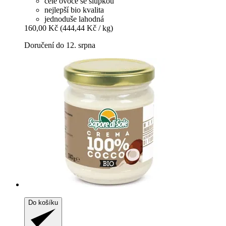
celé ovoce se slupkou
nejlepší bio kvalita
jednoduše lahodná
160,00 Kč
(444,44 Kč / kg)
Doručení do 12. srpna
Do košíku