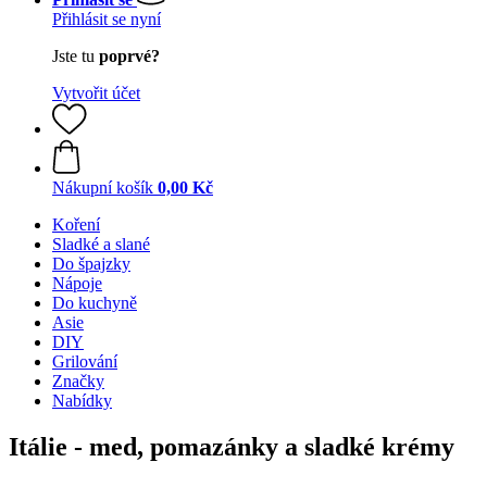
Přihlásit se nyní
Jste tu
poprvé?
Vytvořit účet
Nákupní košík
0,00 Kč
Koření
Sladké a slané
Do špajzky
Nápoje
Do kuchyně
Asie
DIY
Grilování
Značky
Nabídky
Itálie - med, pomazánky a sladké krémy