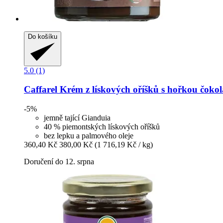
Do košíku
5.0 (1)
Caffarel
Krém z lískových oříšků s hořkou čokol
-5%
jemně tající Gianduia
40 % piemontských lískových oříšků
bez lepku a palmového oleje
360,40 Kč
380,00 Kč
(1 716,19 Kč / kg)
Doručení do 12. srpna