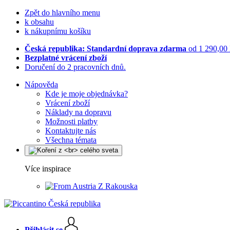
Zpět do hlavního menu
k obsahu
k nákupnímu košíku
Česká republika: Standardní doprava zdarma
od 1 290,00
Bezplatné vrácení zboží
Doručení do 2 pracovních dnů.
Nápověda
Kde je moje objednávka?
Vrácení zboží
Náklady na dopravu
Možnosti platby
Kontaktujte nás
Všechna témata
Více inspirace
Z Rakouska
Přihlásit se