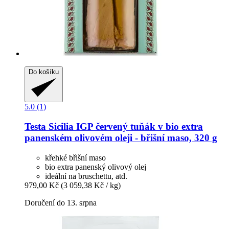
Do košíku
5.0 (1)
Testa
Sicilia IGP červený tuňák v bio extra
panenském olivovém oleji -​ břišní maso, 320 g
křehké břišní maso
bio extra panenský olivový olej
ideální na bruschettu, atd.
979,00 Kč
(3 059,38 Kč / kg)
Doručení do 13. srpna