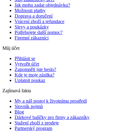
Jak mohu zadat objednávku?
Možnosti platby
Doprava a doručení
Vrácení zboží a refundace
Slevy a poukázky
Potřebujete další pomoc?
Firemní zákazníci
Můj účet
Přihlásit se
Vytvořit účet
Zapomněli jste heslo?
Kde je moje zásilka?
Uplatnit poukaz
Zajímavá fakta
My a náš postoj k životnímu prostředí
Slovník pojmů
Blog
Dárkové balíčky pro firmy a zákazníky
Stažení zboží z prodeje
Partnerský program