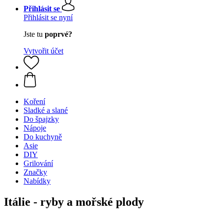
Přihlásit se
Přihlásit se nyní
Jste tu
poprvé?
Vytvořit účet
Koření
Sladké a slané
Do špajzky
Nápoje
Do kuchyně
Asie
DIY
Grilování
Značky
Nabídky
Itálie - ryby a mořské plody