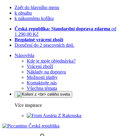
Zpět do hlavního menu
k obsahu
k nákupnímu košíku
Česká republika: Standardní doprava zdarma
od
1 290,00 Kč
Bezplatné vrácení zboží
Doručení do 2 pracovních dnů.
Nápověda
Kde je moje objednávka?
Vrácení zboží
Náklady na dopravu
Možnosti platby
Kontaktujte nás
Všechna témata
Více inspirace
Z Rakouska