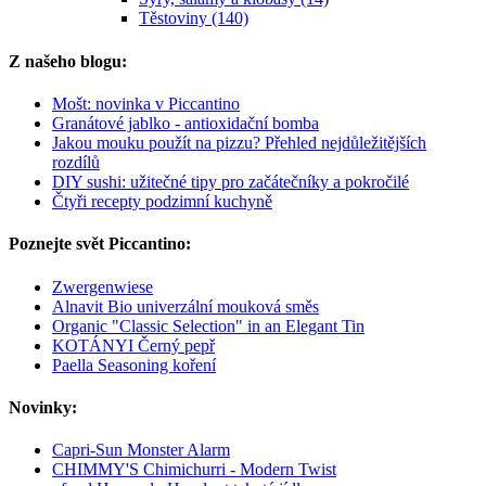
Těstoviny (140)
Z našeho blogu:
Mošt: novinka v Piccantino
Granátové jablko - antioxidační bomba
Jakou mouku použít na pizzu? Přehled nejdůležitějších
rozdílů
DIY sushi: užitečné tipy pro začátečníky a pokročilé
Čtyři recepty podzimní kuchyně
Poznejte svět Piccantino:
Zwergenwiese
Alnavit Bio univerzální mouková směs
Organic "Classic Selection" in an Elegant Tin
KOTÁNYI Černý pepř
Paella Seasoning koření
Novinky:
Capri-Sun Monster Alarm
CHIMMY'S Chimichurri - Modern Twist