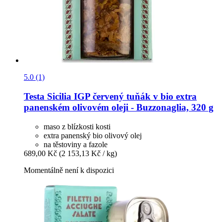
5.0 (1)
Testa
Sicilia IGP červený tuňák v bio extra
panenském olivovém oleji -​ Buzzonaglia, 320 g
maso z blízkosti kosti
extra panenský bio olivový olej
na těstoviny a fazole
689,00 Kč
(2 153,13 Kč / kg)
Momentálně není k dispozici