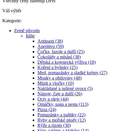
Všechny ceny zahrnují DPH
Váš výběr
Kategorie:
Země původu
Itálie
Antipasti (38)
Aperitivo (59)
Čočka, fazole a další (25)
Čokolády a mlsání (38)
Dětská a kojenecká výživa (18)
Koření a bylinky (25)
Med, pomazánky a sladké krémy (27)
Mouky a obiloviny (48)
Müsli a vločky (10)
Nakládané a sušené ovoce (5)
Nápoje, čaje a další (26)
Octy a oleje (44)
Omáčky, suga a pesta (113)
Pizza (24)
Pomazánky a paštiky (22)
Ryby a mořské plody (12)
Rýže a rizoto (30)
Sýry, salámy a klobásy (14)