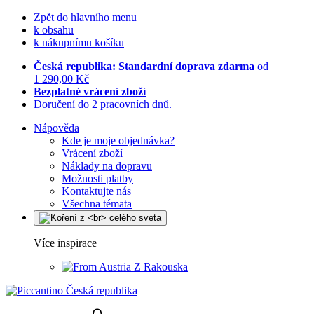
Zpět do hlavního menu
k obsahu
k nákupnímu košíku
Česká republika: Standardní doprava zdarma
od
1 290,00 Kč
Bezplatné vrácení zboží
Doručení do 2 pracovních dnů.
Nápověda
Kde je moje objednávka?
Vrácení zboží
Náklady na dopravu
Možnosti platby
Kontaktujte nás
Všechna témata
Více inspirace
Z Rakouska