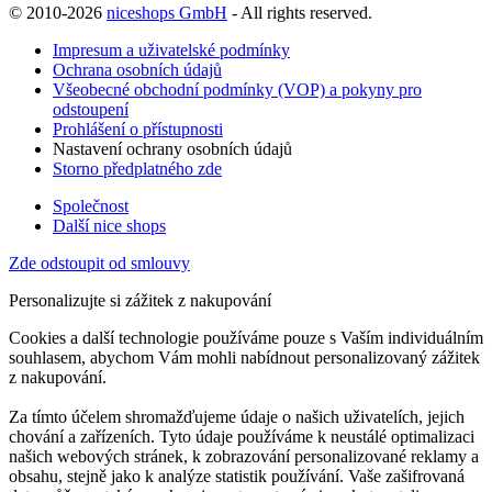
© 2010-2026
niceshops GmbH
- All rights reserved.
Impresum a uživatelské podmínky
Ochrana osobních údajů
Všeobecné obchodní podmínky (VOP) a pokyny pro
odstoupení
Prohlášení o přístupnosti
Nastavení ochrany osobních údajů
Storno předplatného zde
Společnost
Další nice shops
Zde odstoupit od smlouvy
Personalizujte si zážitek z nakupování
Cookies a další technologie používáme pouze s Vaším individuálním
souhlasem, abychom Vám mohli nabídnout personalizovaný zážitek
z nakupování.
Za tímto účelem shromažďujeme údaje o našich uživatelích, jejich
chování a zařízeních. Tyto údaje používáme k neustálé optimalizaci
našich webových stránek, k zobrazování personalizované reklamy a
obsahu, stejně jako k analýze statistik používání. Vaše zašifrovaná