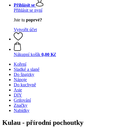
Přihlásit se
Přihlásit se nyní
Jste tu
poprvé?
Vytvořit účet
Nákupní košík
0,00 Kč
Koření
Sladké a slané
Do špajzky
Nápoje
Do kuchyně
Asie
DIY
Grilování
Značky
Nabídky
Kulau - přírodní pochoutky