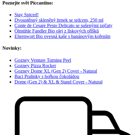
Poznejte svět Piccantino:
Stay Spiced!
Dvoustěnný skleněný hrnek se srdcem, 250 ml
Conte de Cesare Pesto Delicato se sušenými rajčaty
Ölmühle Fandler Bio olej z lískových oříšků
Ehrenwort Bio ovesná kaše s banánovým kořením
Novinky:
Gozney Venture Turning Peel
Gozney Pizza Rocker
Gozney Dome XL (Gen 2) Cover - Natural
Baci Pralinky s hořkou čokoládou
Dome (Gen 2) & XL & Stand Cover - Natural