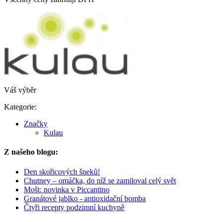
Váš výběr
Kategorie:
Značky
Kulau
Z našeho blogu:
Den skořicových šneků!
Chutney – omáčka, do níž se zamiloval celý svět
Mošt: novinka v Piccantino
Granátové jablko - antioxidační bomba
Čtyři recepty podzimní kuchyně