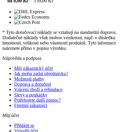
od 0,00 Kč
139,00 Kč
* Tyto doručovací náklady se vztahují na standardní dopravu.
Dodatečné náklady však mohou vzniknout, např. v důsledku
hmotnosti, velikosti nebo vlastností produktů. Tyto informace
naleznete přímo v popisu výrobku.
Nápověda a podpora
Můj zákaznický účet
Jak mohu zadat objednávku?
Možnosti platby
Doprava a doručení
Vrácení zboží a refundace
Slevy a poukázky
Potřebujete další pomoc?
Firemní zákazníci
Můj účet
Přihlásit se
Vytvořit účet