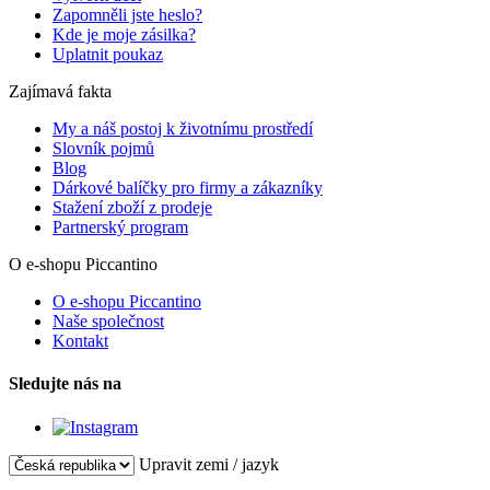
Zapomněli jste heslo?
Kde je moje zásilka?
Uplatnit poukaz
Zajímavá fakta
My a náš postoj k životnímu prostředí
Slovník pojmů
Blog
Dárkové balíčky pro firmy a zákazníky
Stažení zboží z prodeje
Partnerský program
O e-shopu Piccantino
O e-shopu Piccantino
Naše společnost
Kontakt
Sledujte nás na
Upravit zemi / jazyk