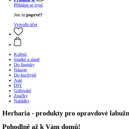
Přihlásit se nyní
Jste tu
poprvé?
Vytvořit účet
Koření
Sladké a slané
Do špajzky
Nápoje
Do kuchyně
Asie
DIY
Grilování
Značky
Nabídky
Herbaria - produkty pro opravdové labuž
Pohodlně až k Vám domů!