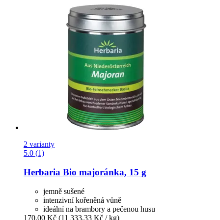
2 varianty
5.0 (1)
Herbaria
Bio majoránka, 15 g
jemně sušené
intenzivní kořeněná vůně
ideální na brambory a pečenou husu
170,00 Kč
(11 333,33 Kč / kg)