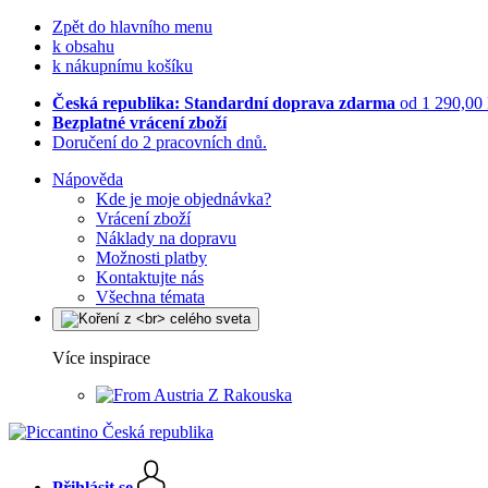
Zpět do hlavního menu
k obsahu
k nákupnímu košíku
Česká republika: Standardní doprava zdarma
od 1 290,00
Bezplatné vrácení zboží
Doručení do 2 pracovních dnů.
Nápověda
Kde je moje objednávka?
Vrácení zboží
Náklady na dopravu
Možnosti platby
Kontaktujte nás
Všechna témata
Více inspirace
Z Rakouska
Přihlásit se