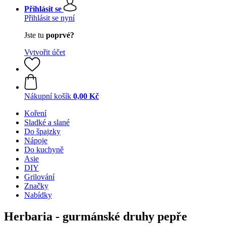
Přihlásit se
Přihlásit se nyní
Jste tu
poprvé?
Vytvořit účet
Nákupní košík
0,00 Kč
Koření
Sladké a slané
Do špajzky
Nápoje
Do kuchyně
Asie
DIY
Grilování
Značky
Nabídky
Herbaria - gurmánské druhy pepře