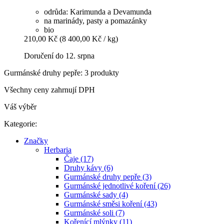
odrůda: Karimunda a Devamunda
na marinády, pasty a pomazánky
bio
210,00 Kč
(8 400,00 Kč / kg)
Doručení do 12. srpna
Gurmánské druhy pepře: 3 produkty
Všechny ceny zahrnují DPH
Váš výběr
Kategorie:
Značky
Herbaria
Čaje (17)
Druhy kávy (6)
Gurmánské druhy pepře (3)
Gurmánské jednotlivé koření (26)
Gurmánské sady (4)
Gurmánské směsi koření (43)
Gurmánské soli (7)
Kořenící mlýnky (11)