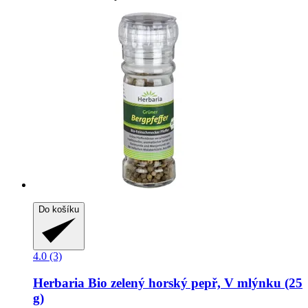
Do košíku
4.0 (3)
Herbaria
Bio zelený horský pepř, V mlýnku (25
g)