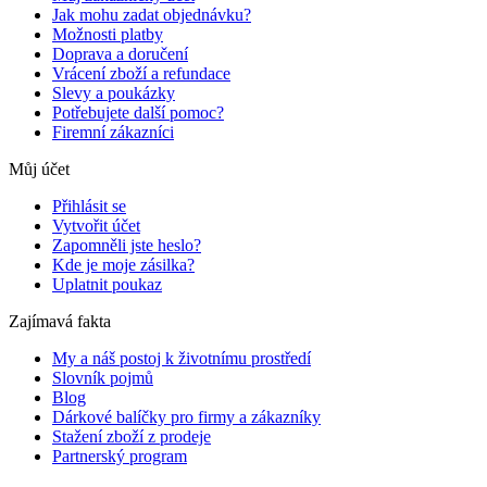
Jak mohu zadat objednávku?
Možnosti platby
Doprava a doručení
Vrácení zboží a refundace
Slevy a poukázky
Potřebujete další pomoc?
Firemní zákazníci
Můj účet
Přihlásit se
Vytvořit účet
Zapomněli jste heslo?
Kde je moje zásilka?
Uplatnit poukaz
Zajímavá fakta
My a náš postoj k životnímu prostředí
Slovník pojmů
Blog
Dárkové balíčky pro firmy a zákazníky
Stažení zboží z prodeje
Partnerský program