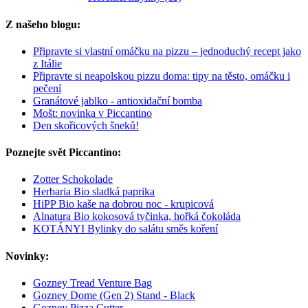
Z našeho blogu:
Připravte si vlastní omáčku na pizzu – jednoduchý recept jako
z Itálie
Připravte si neapolskou pizzu doma: tipy na těsto, omáčku i
pečení
Granátové jablko - antioxidační bomba
Mošt: novinka v Piccantino
Den skořicových šneků!
Poznejte svět Piccantino:
Zotter Schokolade
Herbaria Bio sladká paprika
HiPP Bio kaše na dobrou noc - krupicová
Alnatura Bio kokosová tyčinka, hořká čokoláda
KOTÁNYI Bylinky do salátu směs koření
Novinky:
Gozney Tread Venture Bag
Gozney Dome (Gen 2) Stand - Black
Gozney Pizza Cutter