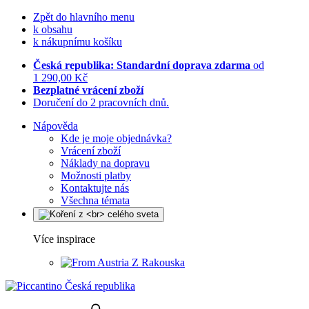
Zpět do hlavního menu
k obsahu
k nákupnímu košíku
Česká republika: Standardní doprava zdarma
od
1 290,00 Kč
Bezplatné vrácení zboží
Doručení do 2 pracovních dnů.
Nápověda
Kde je moje objednávka?
Vrácení zboží
Náklady na dopravu
Možnosti platby
Kontaktujte nás
Všechna témata
Více inspirace
Z Rakouska