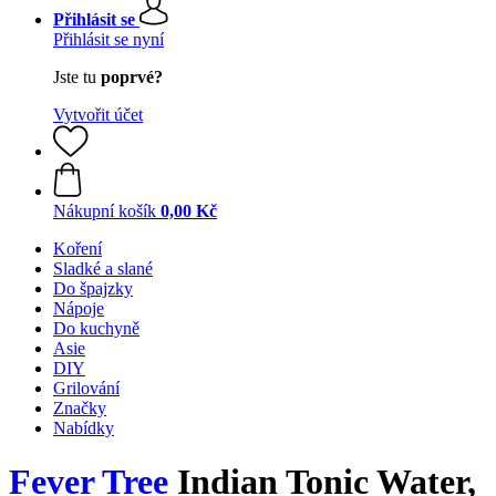
Přihlásit se
Přihlásit se nyní
Jste tu
poprvé?
Vytvořit účet
Nákupní košík
0,00 Kč
Koření
Sladké a slané
Do špajzky
Nápoje
Do kuchyně
Asie
DIY
Grilování
Značky
Nabídky
Fever Tree
Indian Tonic Water,