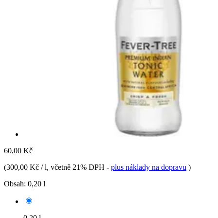
60,00 Kč
(
300,00 Kč / l
, včetně 21% DPH
-
plus náklady na dopravu
)
Obsah:
0,20 l
0,20 l