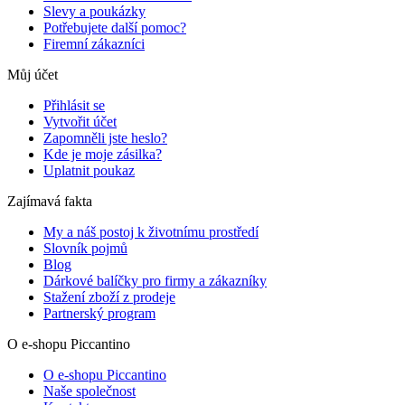
Slevy a poukázky
Potřebujete další pomoc?
Firemní zákazníci
Můj účet
Přihlásit se
Vytvořit účet
Zapomněli jste heslo?
Kde je moje zásilka?
Uplatnit poukaz
Zajímavá fakta
My a náš postoj k životnímu prostředí
Slovník pojmů
Blog
Dárkové balíčky pro firmy a zákazníky
Stažení zboží z prodeje
Partnerský program
O e-shopu Piccantino
O e-shopu Piccantino
Naše společnost