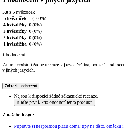
5,0
z 5 hvězdiček
5 hvězdiček
1
(100%)
4 hvězdičky
0
(0%)
3 hvězdičky
0
(0%)
2 hvězdičky
0
(0%)
1 hvězdička
0
(0%)
1
hodnocení
Zatím neexistují žádné recenze v jazyce čeština, pouze 1 hodnocení
v jiných jazycích.
Zobrazit hodnocení
Nejsou k dispozici žádné zákaznické recenze.
Buďte první, kdo ohodnotí tento produkt.
Z našeho blogu:
Připravte si neapolskou pizzu doma: tipy na těsto, omáčku i