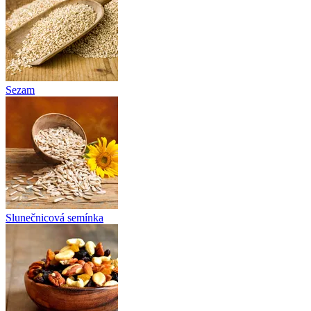
Sezam
Slunečnicová semínka