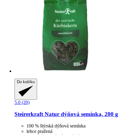
Do košíku
5.0 (20)
Steirerkraft
Natur dýňová semínka, 200 g
100 % štýrská dýňová semínka
lehce pražená