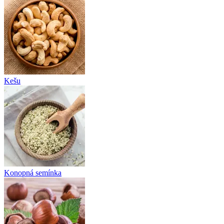
Kešu
Konopná semínka