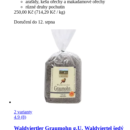
arašídy, kešu ořechy a makadamové ořechy
různé druhy pochutin
250,00 Kč
(714,29 Kč / kg)
Doručení do 12. srpna
2 varianty
4.9 (8)
Waldviertler Graumohn g.U.
Waldviertel šedý