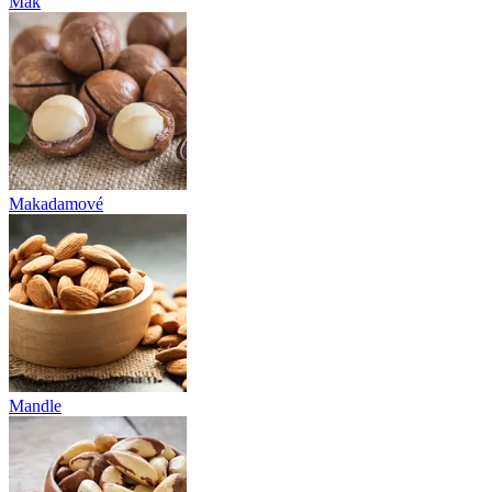
Mák
Makadamové
Mandle