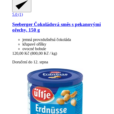
5.0 (1)
Seeberger
Čokoládová směs s pekanovými
ořechy, 150 g
jemná provzdušněná čokoláda
křupavé oříšky
ovocné bobule
120,00 Kč
(800,00 Kč / kg)
Doručení do 12. srpna