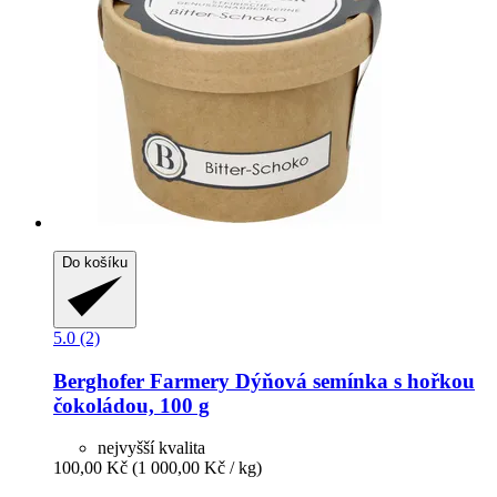
Do košíku
5.0 (2)
Berghofer Farmery
Dýňová semínka s hořkou
čokoládou, 100 g
nejvyšší kvalita
100,00 Kč
(1 000,00 Kč / kg)