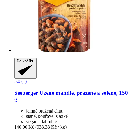
Do košíku
5.0 (1)
Seeberger
Uzené mandle, pražené a solené, 150
g
jemná pražená chuť
slané, kouřové, sladké
vegan a lahodné
140,00 Kč
(933,33 Kč / kg)