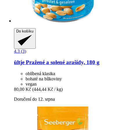
Do košíku
4.3 (3)
ültje
Pražené a solené arašídy, 180 g
oblíbená klasika
bohaté na bílkoviny
vegan
80,00 Kč
(444,44 Kč / kg)
Doručení do 12. srpna