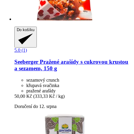
Do košíku
5.0 (1)
Seeberger
Pražené arašídy s cukrovou krustou
a sezamem, 150 g
sezamový crunch
křupavá svačinka
pražené arašídy
50,00 Kč
(333,33 Kč / kg)
Doručení do 12. srpna