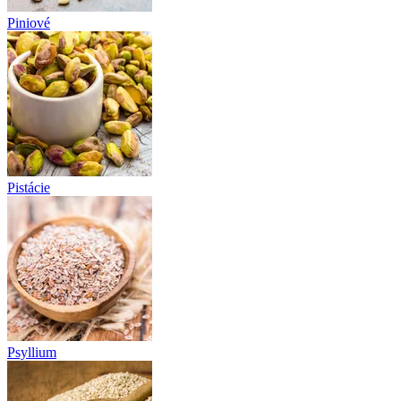
Piniové
Pistácie
Psyllium