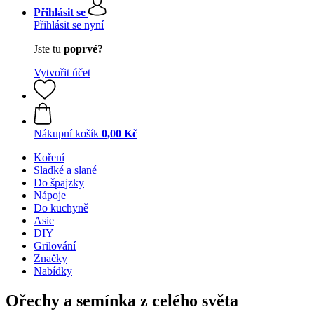
Přihlásit se
Přihlásit se nyní
Jste tu
poprvé?
Vytvořit účet
Nákupní košík
0,00 Kč
Koření
Sladké a slané
Do špajzky
Nápoje
Do kuchyně
Asie
DIY
Grilování
Značky
Nabídky
Ořechy a semínka z celého světa