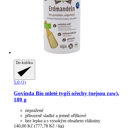
Do košíku
5.0 (1)
Govinda
Bio mleté tygří ořechy (nejsou raw),
180 g
nepražené
přirozeně sladké a jemně oříškové
bez lepku a s vysokým obsahem vlákniny
140,00 Kč
(777,78 Kč / kg)