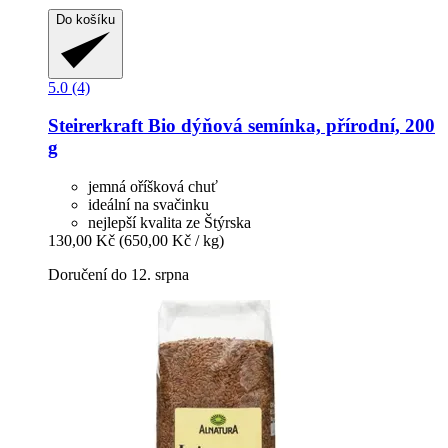
Do košíku
5.0 (4)
Steirerkraft
Bio dýňová semínka, přírodní, 200
g
jemná oříšková chuť
ideální na svačinku
nejlepší kvalita ze Štýrska
130,00 Kč
(650,00 Kč / kg)
Doručení do 12. srpna