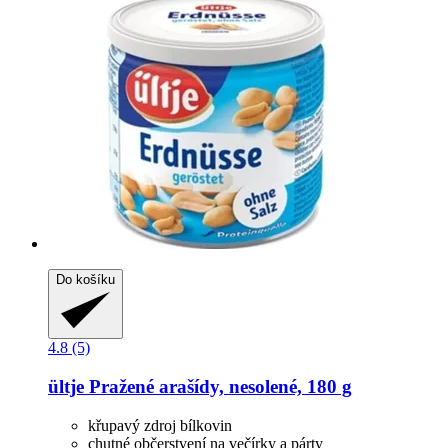
Do košíku
4.8 (5)
ültje
Pražené arašídy, nesolené, 180 g
křupavý zdroj bílkovin
chutné občerstvení na večírky a párty