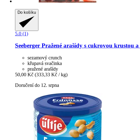
Do košíku
5.0 (1)
Seeberger
Pražené arašídy s cukrovou krustou a
sezamový crunch
křupavá svačinka
pražené arašídy
50,00 Kč
(333,33 Kč / kg)
Doručení do 12. srpna