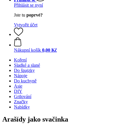
Přihlásit se nyní
Jste tu
poprvé?
Vytvořit účet
Nákupní košík
0,00 Kč
Koření
Sladké a slané
Do špajzky
Nápoje
Do kuchyně
Asie
DIY
Grilování
Značky
Nabídky
Arašídy jako svačinka