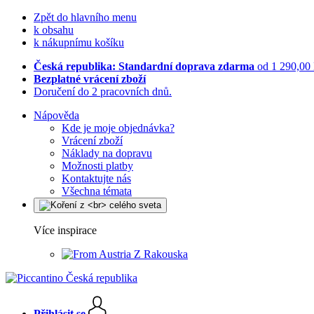
Zpět do hlavního menu
k obsahu
k nákupnímu košíku
Česká republika: Standardní doprava zdarma
od 1 290,00
Bezplatné vrácení zboží
Doručení do 2 pracovních dnů.
Nápověda
Kde je moje objednávka?
Vrácení zboží
Náklady na dopravu
Možnosti platby
Kontaktujte nás
Všechna témata
Více inspirace
Z Rakouska
Přihlásit se