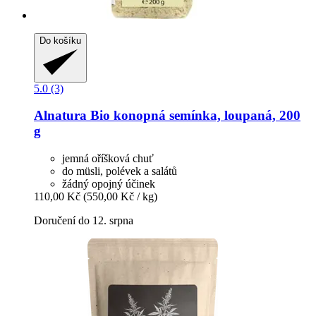
Do košíku
5.0 (3)
Alnatura
Bio konopná semínka, loupaná, 200
g
jemná oříšková chuť
do müsli, polévek a salátů
žádný opojný účinek
110,00 Kč
(550,00 Kč / kg)
Doručení do 12. srpna