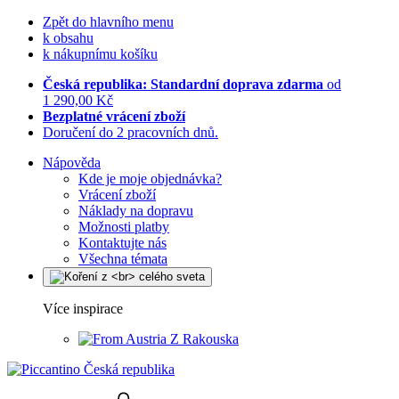
Zpět do hlavního menu
k obsahu
k nákupnímu košíku
Česká republika: Standardní doprava zdarma
od
1 290,00 Kč
Bezplatné vrácení zboží
Doručení do 2 pracovních dnů.
Nápověda
Kde je moje objednávka?
Vrácení zboží
Náklady na dopravu
Možnosti platby
Kontaktujte nás
Všechna témata
Více inspirace
Z Rakouska