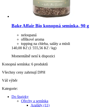
Bake Affair
Bio konopná semínka, 90 g
neloupaná
oříškové aroma
topping na chleba, saláty a müsli
140,00 Kč
(1 555,56 Kč / kg)
Momentálně není k dispozici
Konopná semínka: 6 produktů
Všechny ceny zahrnují DPH
Váš výběr
Kategorie:
Do špajzky
Ořechy a semínka
Arašídy (11)