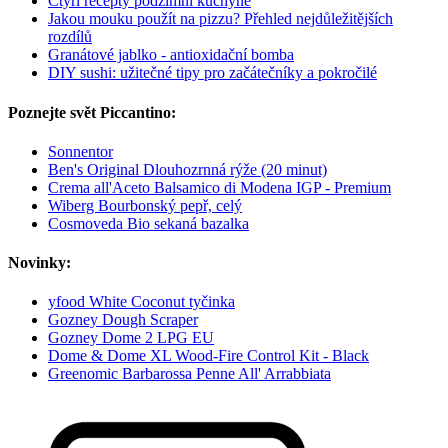
Čtyři recepty podzimní kuchyně
Jakou mouku použít na pizzu? Přehled nejdůležitějších
rozdílů
Granátové jablko - antioxidační bomba
DIY sushi: užitečné tipy pro začátečníky a pokročilé
Poznejte svět Piccantino:
Sonnentor
Ben's Original Dlouhozrnná rýže (20 minut)
Crema all'Aceto Balsamico di Modena IGP - Premium
Wiberg Bourbonský pepř, celý
Cosmoveda Bio sekaná bazalka
Novinky:
yfood White Coconut tyčinka
Gozney Dough Scraper
Gozney Dome 2 LPG EU
Dome & Dome XL Wood-Fire Control Kit - Black
Greenomic Barbarossa Penne All' Arrabbiata