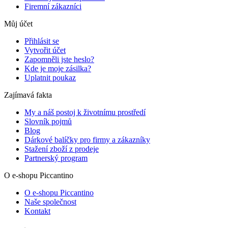
Firemní zákazníci
Můj účet
Přihlásit se
Vytvořit účet
Zapomněli jste heslo?
Kde je moje zásilka?
Uplatnit poukaz
Zajímavá fakta
My a náš postoj k životnímu prostředí
Slovník pojmů
Blog
Dárkové balíčky pro firmy a zákazníky
Stažení zboží z prodeje
Partnerský program
O e-shopu Piccantino
O e-shopu Piccantino
Naše společnost
Kontakt