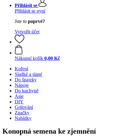
Přihlásit se
Přihlásit se nyní
Jste tu
poprvé?
Vytvořit účet
Nákupní košík
0,00 Kč
Koření
Sladké a slané
Do špajzky
Nápoje
Do kuchyně
Asie
DIY
Grilování
Značky
Nabídky
Konopná semena ke zjemnění