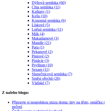
Dýňová semínka (60)
Chia semínka (11)
Kaštany (1)
Kešu (10)
Konopná semínka (6)
Lískové (5)
Lněná semínka (11)
Mák (4)
Makadamové (3)
Mandle (21)
Para (1)
Pekanové (2)
Piniové (2)
Pistácie (3)
Psyllium (10)
Sezam (11)
Slunečnicová semínka (7)
Směsi ořechů (26)
Vlašské (7)
Z našeho blogu:
Připravte si neapolskou pizzu doma: tipy na těsto, omáčku i
pečení