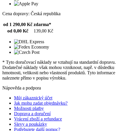
Cena dopravy: Česká republika
od 1 290,00 Kč
zdarma*
od 0,00 Kč
139,00 Kč
* Tyto doručovací náklady se vztahují na standardní dopravu.
Dodatečné náklady však mohou vzniknout, např. v důsledku
hmotnosti, velikosti nebo vlastností produktů. Tyto informace
naleznete přímo v popisu výrobku.
Nápověda a podpora
Můj zákaznický účet
Jak mohu zadat objednávku?
Možnosti platby
Doprava a doručení
Vrácení zboží a refundace
Slevy a poukázky
Potřebujete další pomoc?