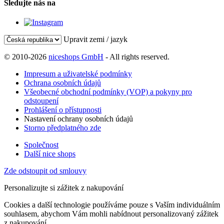
Sledujte nás na
Upravit zemi / jazyk
© 2010-2026
niceshops GmbH
- All rights reserved.
Impresum a uživatelské podmínky
Ochrana osobních údajů
Všeobecné obchodní podmínky (VOP) a pokyny pro
odstoupení
Prohlášení o přístupnosti
Nastavení ochrany osobních údajů
Storno předplatného zde
Společnost
Další nice shops
Zde odstoupit od smlouvy
Personalizujte si zážitek z nakupování
Cookies a další technologie používáme pouze s Vaším individuálním
souhlasem, abychom Vám mohli nabídnout personalizovaný zážitek
z nakupování.