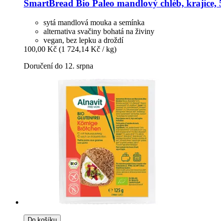
SmartBread
Bio Paleo mandlový chléb, krajíce, 
sytá mandlová mouka a semínka
alternativa svačiny bohatá na živiny
vegan, bez lepku a droždí
100,00 Kč
(1 724,14 Kč / kg)
Doručení do 12. srpna
Do košíku