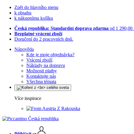
Zpět do hlavního menu
k obsahu
k nákupnímu košíku
Česká republika: Standardní doprava zdarma
od 1 290,00
Bezplatné vrácení zboží
Doručení do 2 pracovních dnů.
Nápověda
Kde je moje objednávka?
Vrácení zboží
Náklady na dopravu
Možnosti platby
Kontaktujte nás
Všechna témata
Více inspirace
Z Rakouska
Přihlásit se