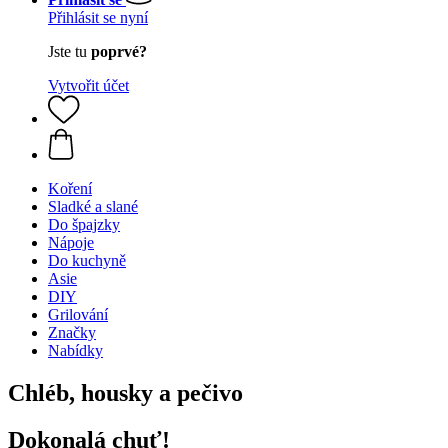
Přihlásit se nyní
Jste tu
poprvé?
Vytvořit účet
Koření
Sladké a slané
Do špajzky
Nápoje
Do kuchyně
Asie
DIY
Grilování
Značky
Nabídky
Chléb, housky a pečivo
Dokonalá chuť!