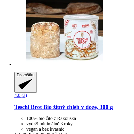
Do košíku
4.0 (3)
Teschl Brot
Bio žitný chléb v dóze, 300 g
100% bio žito z Rakouska
vydrží minimálně 3 roky
vegan a bez kvasnic