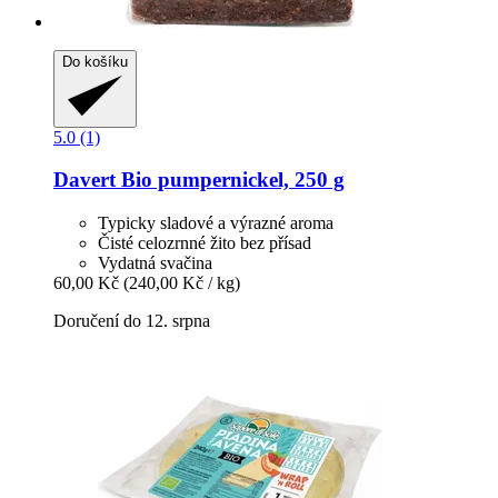
Do košíku
5.0 (1)
Davert
Bio pumpernickel, 250 g
Typicky sladové a výrazné aroma
Čisté celozrnné žito bez přísad
Vydatná svačina
60,00 Kč
(240,00 Kč / kg)
Doručení do 12. srpna