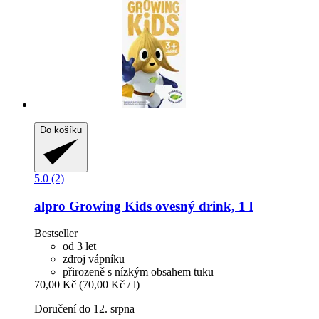
Do košíku
5.0 (2)
alpro
Growing Kids ovesný drink, 1 l
Bestseller
od 3 let
zdroj vápníku
přirozeně s nízkým obsahem tuku
70,00 Kč
(70,00 Kč / l)
Doručení do 12. srpna