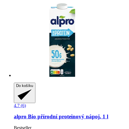
Do košíku
4.7 (6)
alpro
Bio přírodní proteinový nápoj, 1 l
Bestseller