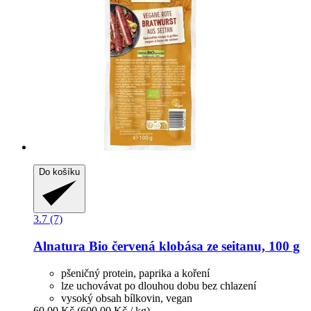
Do košíku
3.7 (7)
Alnatura
Bio červená klobása ze seitanu, 100 g
pšeničný protein, paprika a koření
lze uchovávat po dlouhou dobu bez chlazení
vysoký obsah bílkovin, vegan
60,00 Kč
(600,00 Kč / kg)