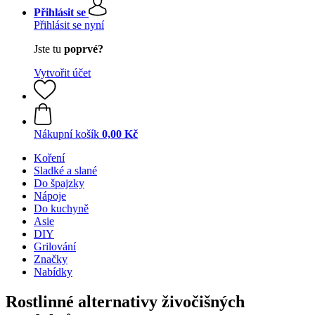
Přihlásit se
Přihlásit se nyní
Jste tu
poprvé?
Vytvořit účet
Nákupní košík
0,00 Kč
Koření
Sladké a slané
Do špajzky
Nápoje
Do kuchyně
Asie
DIY
Grilování
Značky
Nabídky
Rostlinné alternativy živočišných