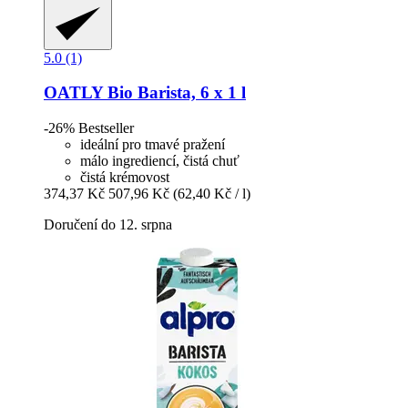
5.0 (1)
OATLY
Bio Barista, 6 x 1 l
-26%
Bestseller
ideální pro tmavé pražení
málo ingrediencí, čistá chuť
čistá krémovost
374,37 Kč
507,96 Kč
(62,40 Kč / l)
Doručení do 12. srpna