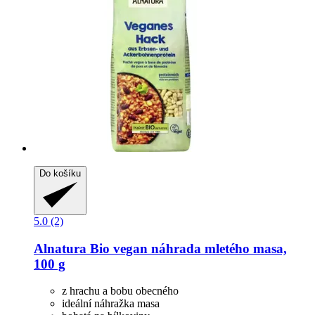
Do košíku
5.0 (2)
Alnatura
Bio vegan náhrada mletého masa,
100 g
z hrachu a bobu obecného
ideální náhražka masa