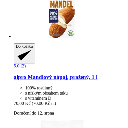
Do košíku
5.0 (2)
alpro
Mandlový nápoj, pražený, 1 l
100% rostlinný
s nízkým obsahem tuku
s vitamínem D
70,00 Kč
(70,00 Kč / l)
Doručení do 12. srpna