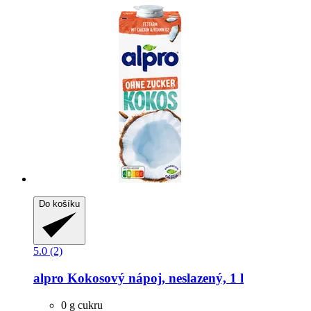
Do košíku
5.0 (2)
alpro
Kokosový nápoj, neslazený, 1 l
0 g cukru