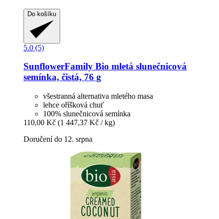
Do košíku
5.0 (5)
SunflowerFamily
Bio mletá slunečnicová
semínka, čistá, 76 g
všestranná alternativa mletého masa
lehce oříšková chuť
100% slunečnicová semínka
110,00 Kč
(1 447,37 Kč / kg)
Doručení do 12. srpna