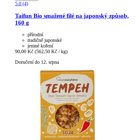
5.0 (4)
Taifun
Bio smažené filé na japonský způsob,
160 g
přírodní
tradičně japonské
jemné koření
90,00 Kč
(562,50 Kč / kg)
Doručení do 12. srpna