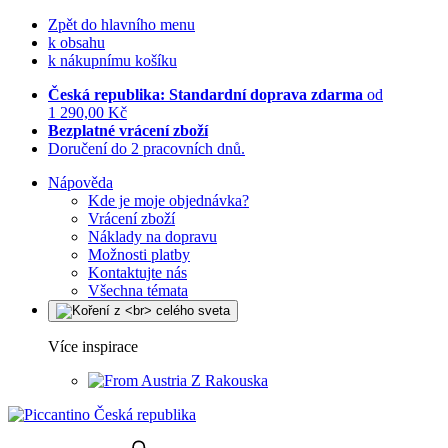
Zpět do hlavního menu
k obsahu
k nákupnímu košíku
Česká republika: Standardní doprava zdarma
od
1 290,00 Kč
Bezplatné vrácení zboží
Doručení do 2 pracovních dnů.
Nápověda
Kde je moje objednávka?
Vrácení zboží
Náklady na dopravu
Možnosti platby
Kontaktujte nás
Všechna témata
Více inspirace
Z Rakouska