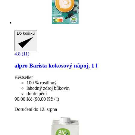
Do košíku
4.8 (11)
alpro
Barista kokosový nápoj, 1 l
Bestseller
100 % rostlinný
lahodný zdroj bílkovin
dobře pění
90,00 Kč
(90,00 Kč / l)
Doručení do 12. srpna