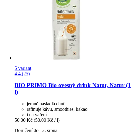
5 variant
4.4 (25)
BIO PRIMO
Bio ovesný drink Natur, Natur (1
l)
jemně nasládlá chuť
rafinuje kávu, smoothies, kakao
i na vaření
50,00 Kč
(50,00 Kč / l)
Doručení do 12. srpna