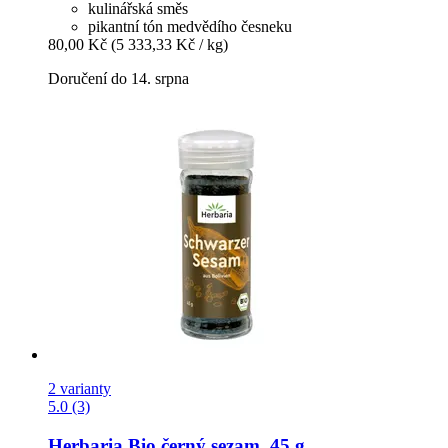
kulinářská směs
pikantní tón medvědího česneku
80,00 Kč
(5 333,33 Kč / kg)
Doručení do 14. srpna
2 varianty
5.0 (3)
Herbaria
Bio černý sezam, 45 g