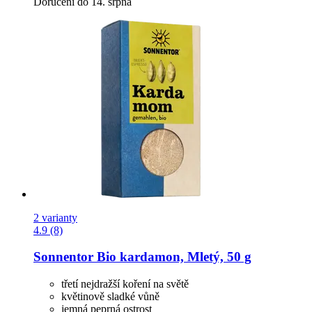
Doručení do 14. srpna
2 varianty
4.9 (8)
Sonnentor
Bio kardamon, Mletý, 50 g
třetí nejdražší koření na světě
květinově sladké vůně
jemná peprná ostrost