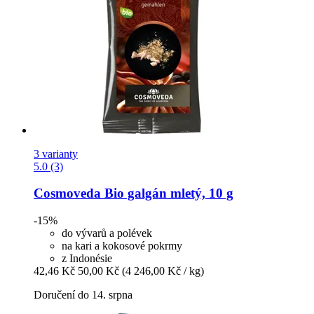
3 varianty
5.0 (3)
Cosmoveda
Bio galgán mletý, 10 g
-15%
do vývarů a polévek
na kari a kokosové pokrmy
z Indonésie
42,46 Kč
50,00 Kč
(4 246,00 Kč / kg)
Doručení do 14. srpna