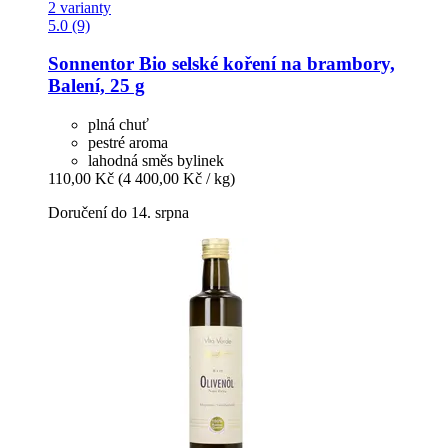
2 varianty
5.0 (9)
Sonnentor
Bio selské koření na brambory,
Balení, 25 g
plná chuť
pestré aroma
lahodná směs bylinek
110,00 Kč
(4 400,00 Kč / kg)
Doručení do 14. srpna