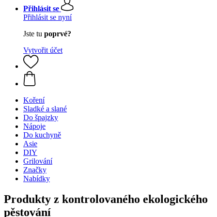
Přihlásit se
Přihlásit se nyní
Jste tu
poprvé?
Vytvořit účet
Koření
Sladké a slané
Do špajzky
Nápoje
Do kuchyně
Asie
DIY
Grilování
Značky
Nabídky
Produkty z kontrolovaného ekologického
pěstování