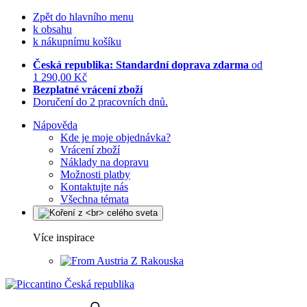
Zpět do hlavního menu
k obsahu
k nákupnímu košíku
Česká republika: Standardní doprava zdarma
od
1 290,00 Kč
Bezplatné vrácení zboží
Doručení do 2 pracovních dnů.
Nápověda
Kde je moje objednávka?
Vrácení zboží
Náklady na dopravu
Možnosti platby
Kontaktujte nás
Všechna témata
Více inspirace
Z Rakouska