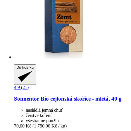
Do košíku
4.9 (21)
Sonnentor
Bio cejlonská skořice -​ mletá, 40 g
nasládlá jemná chuť
čerstvé koření
všestranné použití
70,00 Kč
(1 750,00 Kč / kg)