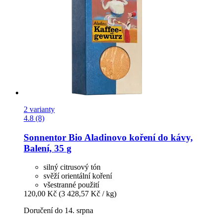
2 varianty
4.8 (8)
Sonnentor
Bio Aladinovo koření do kávy,
Balení, 35 g
silný citrusový tón
svěží orientální koření
všestranné použití
120,00 Kč
(3 428,57 Kč / kg)
Doručení do 14. srpna