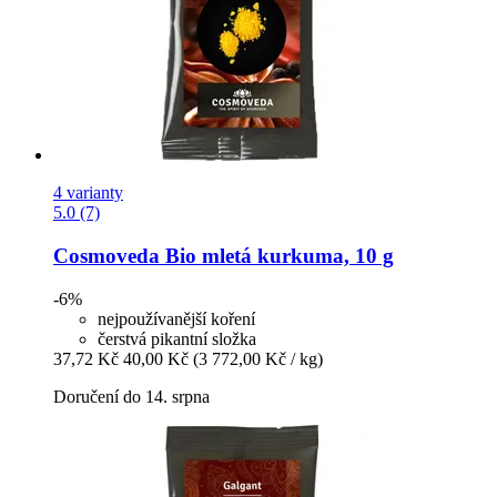
4 varianty
5.0 (7)
Cosmoveda
Bio mletá kurkuma, 10 g
-6%
nejpoužívanější koření
čerstvá pikantní složka
37,72 Kč
40,00 Kč
(3 772,00 Kč / kg)
Doručení do 14. srpna