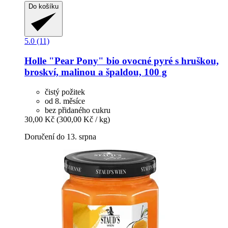
Do košíku
5.0 (11)
Holle
"Pear Pony" bio ovocné pyré s hruškou,
broskví, malinou a špaldou, 100 g
čistý požitek
od 8. měsíce
bez přidaného cukru
30,00 Kč
(300,00 Kč / kg)
Doručení do 13. srpna