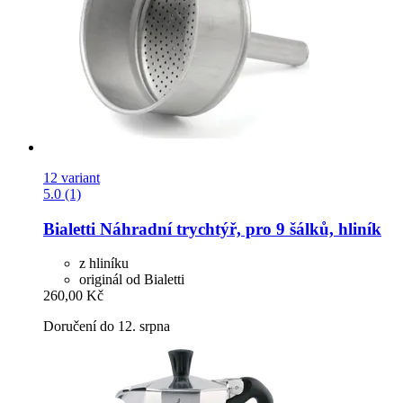
12 variant
5.0 (1)
Bialetti
Náhradní trychtýř, pro 9 šálků, hliník
z hliníku
originál od Bialetti
260,00 Kč
Doručení do 12. srpna