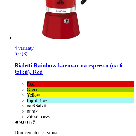
4 varianty
5.0 (3)
Bialetti
Rainbow kávovar na espresso (na 6
šálků), Red
Red
Green
Yellow
Light Blue
na 6 šálků
hliník
zářivé barvy
969,00 Kč
Doručení do 12. srpna