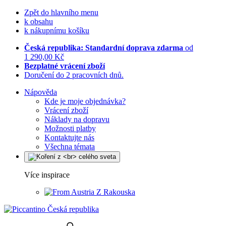
Zpět do hlavního menu
k obsahu
k nákupnímu košíku
Česká republika: Standardní doprava zdarma
od
1 290,00 Kč
Bezplatné vrácení zboží
Doručení do 2 pracovních dnů.
Nápověda
Kde je moje objednávka?
Vrácení zboží
Náklady na dopravu
Možnosti platby
Kontaktujte nás
Všechna témata
Více inspirace
Z Rakouska