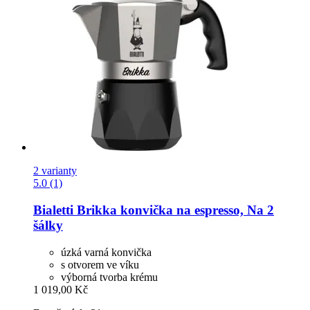
2 varianty
5.0 (1)
Bialetti
Brikka konvička na espresso, Na 2
šálky
úzká varná konvička
s otvorem ve víku
výborná tvorba krému
1 019,00 Kč