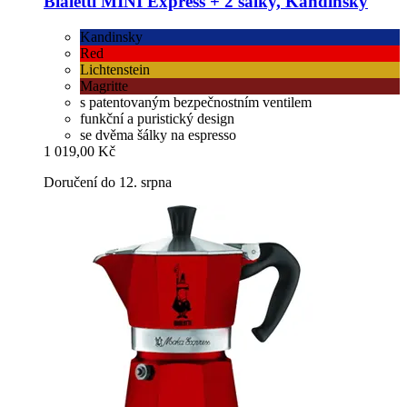
Bialetti
MINI Express + 2 šálky, Kandinsky
Kandinsky
Red
Lichtenstein
Magritte
s patentovaným bezpečnostním ventilem
funkční a puristický design
se dvěma šálky na espresso
1 019,00 Kč
Doručení do 12. srpna