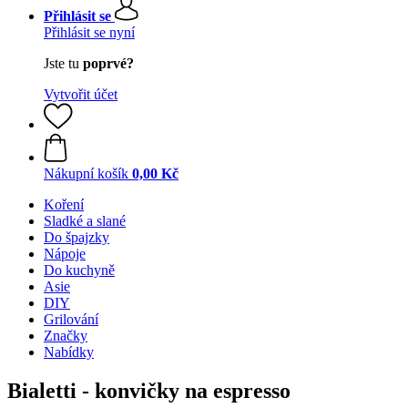
Přihlásit se
Přihlásit se nyní
Jste tu
poprvé?
Vytvořit účet
Nákupní košík
0,00 Kč
Koření
Sladké a slané
Do špajzky
Nápoje
Do kuchyně
Asie
DIY
Grilování
Značky
Nabídky
Bialetti - konvičky na espresso