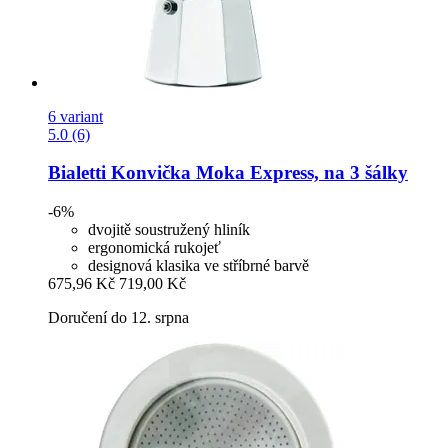
6 variant
5.0 (6)
Bialetti
Konvička Moka Express, na 3 šálky
-6%
dvojitě soustružený hliník
ergonomická rukojeť
designová klasika ve stříbrné barvě
675,96 Kč
719,00 Kč
Doručení do 12. srpna