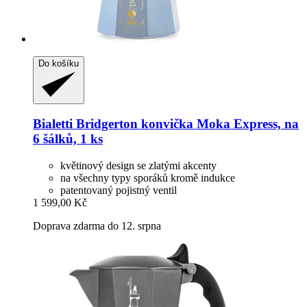
Do košíku
Bialetti
Bridgerton konvička Moka Express, na
6 šálků, 1 ks
květinový design se zlatými akcenty
na všechny typy sporáků kromě indukce
patentovaný pojistný ventil
1 599,00 Kč
Doprava zdarma do 12. srpna