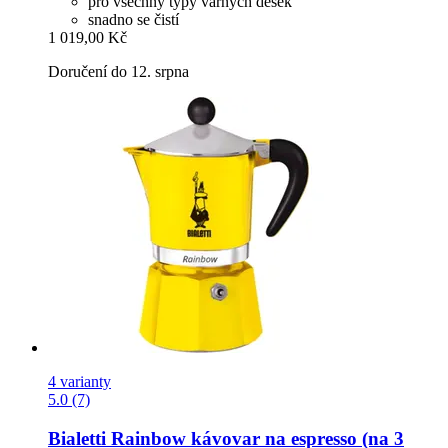
pro všechny typy varných desek
snadno se čistí
1 019,00 Kč
Doručení do 12. srpna
4 varianty
5.0 (7)
Bialetti
Rainbow kávovar na espresso (na 3