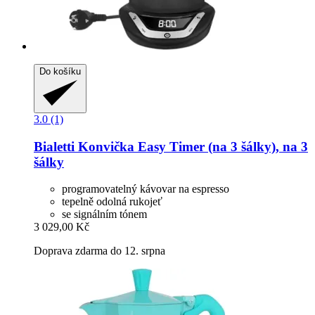
Do košíku
3.0 (1)
Bialetti
Konvička Easy Timer (na 3 šálky), na 3
šálky
programovatelný kávovar na espresso
tepelně odolná rukojeť
se signálním tónem
3 029,00 Kč
Doprava zdarma do 12. srpna