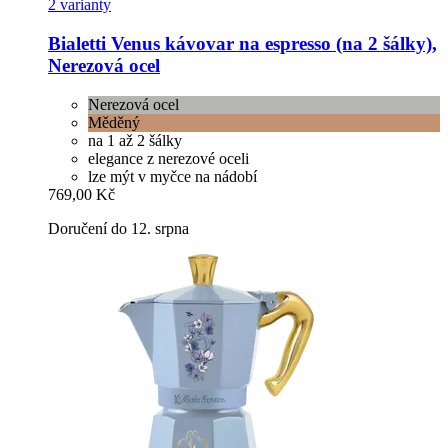
2 varianty
Bialetti
Venus kávovar na espresso (na 2 šálky),
Nerezová ocel
Nerezová ocel
Měděný
na 1 až 2 šálky
elegance z nerezové oceli
lze mýt v myčce na nádobí
769,00 Kč
Doručení do 12. srpna