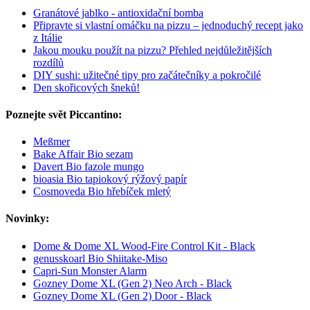
Granátové jablko - antioxidační bomba
Připravte si vlastní omáčku na pizzu – jednoduchý recept jako
z Itálie
Jakou mouku použít na pizzu? Přehled nejdůležitějších
rozdílů
DIY sushi: užitečné tipy pro začátečníky a pokročilé
Den skořicových šneků!
Poznejte svět Piccantino:
Meßmer
Bake Affair Bio sezam
Davert Bio fazole mungo
bioasia Bio tapiokový rýžový papír
Cosmoveda Bio hřebíček mletý
Novinky:
Dome & Dome XL Wood-Fire Control Kit - Black
genusskoarl Bio Shiitake-Miso
Capri-Sun Monster Alarm
Gozney Dome XL (Gen 2) Neo Arch - Black
Gozney Dome XL (Gen 2) Door - Black