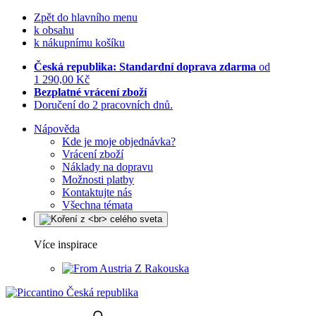
Zpět do hlavního menu
k obsahu
k nákupnímu košíku
Česká republika: Standardní doprava zdarma
od
1 290,00 Kč
Bezplatné vrácení zboží
Doručení do 2 pracovních dnů.
Nápověda
Kde je moje objednávka?
Vrácení zboží
Náklady na dopravu
Možnosti platby
Kontaktujte nás
Všechna témata
Více inspirace
Z Rakouska