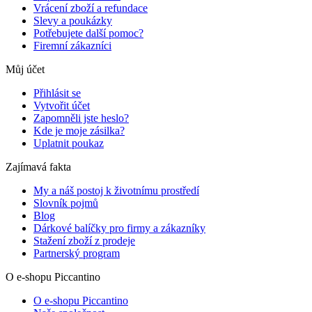
Vrácení zboží a refundace
Slevy a poukázky
Potřebujete další pomoc?
Firemní zákazníci
Můj účet
Přihlásit se
Vytvořit účet
Zapomněli jste heslo?
Kde je moje zásilka?
Uplatnit poukaz
Zajímavá fakta
My a náš postoj k životnímu prostředí
Slovník pojmů
Blog
Dárkové balíčky pro firmy a zákazníky
Stažení zboží z prodeje
Partnerský program
O e-shopu Piccantino
O e-shopu Piccantino