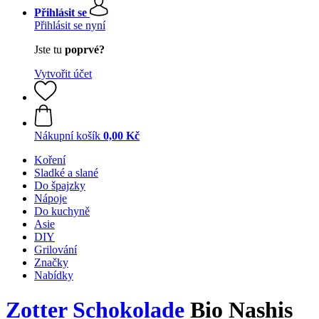
Přihlásit se
Přihlásit se nyní
Jste tu
poprvé?
Vytvořit účet
Nákupní košík
0,00 Kč
Koření
Sladké a slané
Do špajzky
Nápoje
Do kuchyně
Asie
DIY
Grilování
Značky
Nabídky
Zotter Schokolade
Bio Nashis