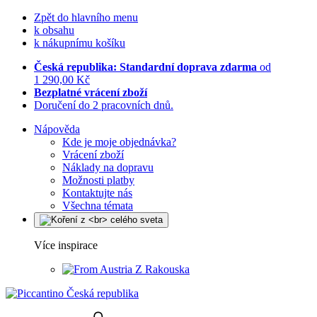
Zpět do hlavního menu
k obsahu
k nákupnímu košíku
Česká republika: Standardní doprava zdarma
od
1 290,00 Kč
Bezplatné vrácení zboží
Doručení do 2 pracovních dnů.
Nápověda
Kde je moje objednávka?
Vrácení zboží
Náklady na dopravu
Možnosti platby
Kontaktujte nás
Všechna témata
Více inspirace
Z Rakouska