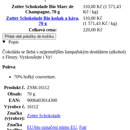
Zotter Schokolade Bio Marc de
110,00 Kč
(1 571,43
Champagne, 70 g
Kč / kg)
Zotter Schokolade Bio koňak a káva,
110,00 Kč
70 g
(1 571,43 Kč / kg)
Celková cena:
220,00 Kč
Přidat obě položky do košíku
Popis
Čokoláda se šlehá s nejjemnějším šampaňským destilátem (alkohol)
z Fleury. Vyzkoušejte i Vy!
Poleva
70% hořký couverture.
Produkt č.
ZSM-16112
Obsah:
70 g
EAN:
9006403014300
Výrobce č.
16112
Značka
Zotter Schokolade
(výrobce):
Značka
EU/bio označení mimo EU
,
Fair
kvality: