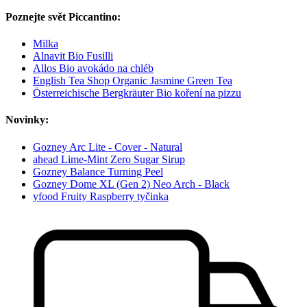
Poznejte svět Piccantino:
Milka
Alnavit Bio Fusilli
Allos Bio avokádo na chléb
English Tea Shop Organic Jasmine Green Tea
Österreichische Bergkräuter Bio koření na pizzu
Novinky:
Gozney Arc Lite - Cover - Natural
ahead Lime-Mint Zero Sugar Sirup
Gozney Balance Turning Peel
Gozney Dome XL (Gen 2) Neo Arch - Black
yfood Fruity Raspberry tyčinka