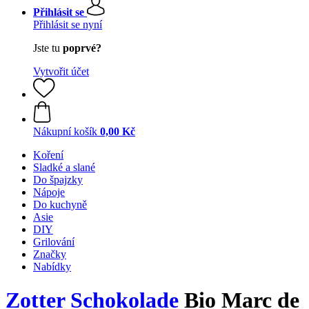
Přihlásit se
Přihlásit se nyní
Jste tu
poprvé?
Vytvořit účet
Nákupní košík
0,00 Kč
Koření
Sladké a slané
Do špajzky
Nápoje
Do kuchyně
Asie
DIY
Grilování
Značky
Nabídky
Zotter Schokolade
Bio Marc de