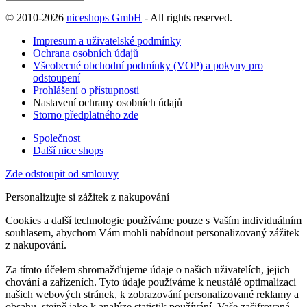
© 2010-2026
niceshops GmbH
- All rights reserved.
Impresum a uživatelské podmínky
Ochrana osobních údajů
Všeobecné obchodní podmínky (VOP) a pokyny pro
odstoupení
Prohlášení o přístupnosti
Nastavení ochrany osobních údajů
Storno předplatného zde
Společnost
Další nice shops
Zde odstoupit od smlouvy
Personalizujte si zážitek z nakupování
Cookies a další technologie používáme pouze s Vaším individuálním
souhlasem, abychom Vám mohli nabídnout personalizovaný zážitek
z nakupování.
Za tímto účelem shromažďujeme údaje o našich uživatelích, jejich
chování a zařízeních. Tyto údaje používáme k neustálé optimalizaci
našich webových stránek, k zobrazování personalizované reklamy a
obsahu, stejně jako k analýze statistik používání. Vaše zašifrovaná