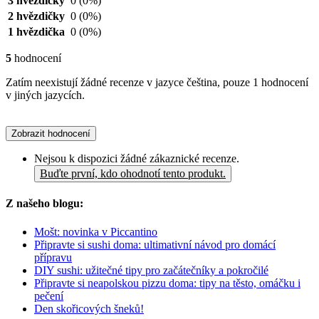
3 hvězdičky
0
(0%)
2 hvězdičky
0
(0%)
1 hvězdička
0
(0%)
5
hodnocení
Zatím neexistují žádné recenze v jazyce čeština, pouze 1 hodnocení
v jiných jazycích.
Zobrazit hodnocení
Nejsou k dispozici žádné zákaznické recenze.
Buďte první, kdo ohodnotí tento produkt.
Z našeho blogu:
Mošt: novinka v Piccantino
Připravte si sushi doma: ultimativní návod pro domácí
přípravu
DIY sushi: užitečné tipy pro začátečníky a pokročilé
Připravte si neapolskou pizzu doma: tipy na těsto, omáčku i
pečení
Den skořicových šneků!