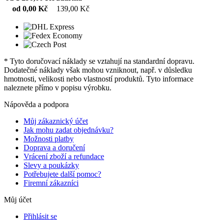
od 0,00 Kč
139,00 Kč
* Tyto doručovací náklady se vztahují na standardní dopravu.
Dodatečné náklady však mohou vzniknout, např. v důsledku
hmotnosti, velikosti nebo vlastností produktů. Tyto informace
naleznete přímo v popisu výrobku.
Nápověda a podpora
Můj zákaznický účet
Jak mohu zadat objednávku?
Možnosti platby
Doprava a doručení
Vrácení zboží a refundace
Slevy a poukázky
Potřebujete další pomoc?
Firemní zákazníci
Můj účet
Přihlásit se