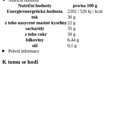
Nutriční hodnoty
Nutriční hodnoty
pro/na 100 g
Energie/energetická hodnota
2202 / 526 kj / kcal
tuk
36 g
z toho nasycené mastné kyseliny
22 g
sacharidy
35 g
z toho cukr
30 g
bílkoviny
6,44 g
sůl
0,1 g
Právní informace
K tomu se hodí