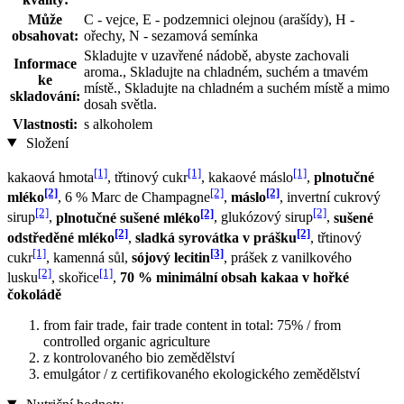
Může
C - vejce, E - podzemnici olejnou (arašídy), H -
obsahovat:
ořechy, N - sezamová semínka
Skladujte v uzavřené nádobě, abyste zachovali
Informace
aroma., Skladujte na chladném, suchém a tmavém
ke
místě., Skladujte na chladném a suchém místě a mimo
skladování:
dosah světla.
Vlastnosti:
s alkoholem
Složení
[1]
[1]
[1]
kakaová hmota
, třtinový cukr
, kakaové máslo
,
plnotučné
[2]
[2]
[2]
mléko
, 6 % Marc de Champagne
,
máslo
, invertní cukrový
[2]
[2]
[2]
sirup
,
plnotučné sušené mléko
, glukózový sirup
,
sušené
[2]
[2]
odstředěné mléko
,
sladká syrovátka v prášku
, třtinový
[1]
[3]
cukr
, kamenná sůl,
sójový lecitin
, prášek z vanilkového
[2]
[1]
lusku
, skořice
,
70 % minimální obsah kakaa v hořké
čokoládě
from fair trade, fair trade content in total: 75% / from
controlled organic agriculture
z kontrolovaného bio zemědělství
emulgátor / z certifikovaného ekologického zemědělství