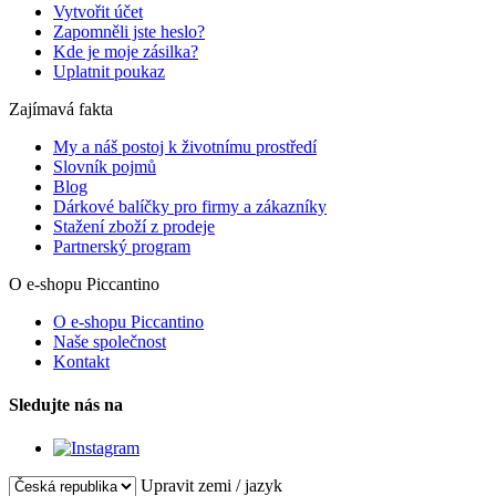
Vytvořit účet
Zapomněli jste heslo?
Kde je moje zásilka?
Uplatnit poukaz
Zajímavá fakta
My a náš postoj k životnímu prostředí
Slovník pojmů
Blog
Dárkové balíčky pro firmy a zákazníky
Stažení zboží z prodeje
Partnerský program
O e-shopu Piccantino
O e-shopu Piccantino
Naše společnost
Kontakt
Sledujte nás na
Upravit zemi / jazyk