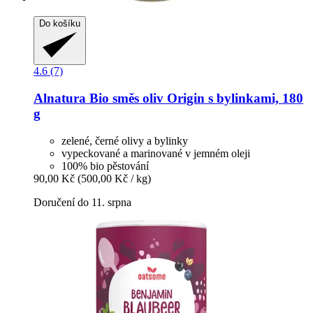
Do košíku
4.6 (7)
Alnatura
Bio směs oliv Origin s bylinkami, 180
g
zelené, černé olivy a bylinky
vypeckované a marinované v jemném oleji
100% bio pěstování
90,00 Kč
(500,00 Kč / kg)
Doručení do 11. srpna