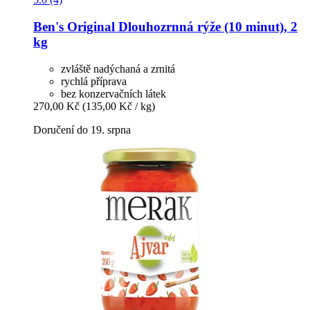
Ben's Original
Dlouhozrnná rýže (10 minut), 2
kg
zvláště nadýchaná a zrnitá
rychlá příprava
bez konzervačních látek
270,00 Kč
(135,00 Kč / kg)
Doručení do 19. srpna