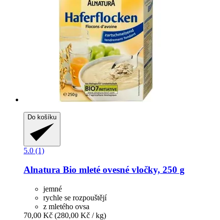
Do košíku
5.0 (1)
Alnatura
Bio mleté ovesné vločky, 250 g
jemné
rychle se rozpouštějí
z mletého ovsa
70,00 Kč
(280,00 Kč / kg)