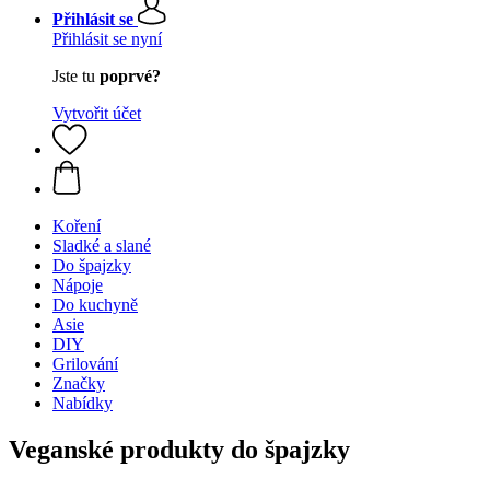
Přihlásit se
Přihlásit se nyní
Jste tu
poprvé?
Vytvořit účet
Koření
Sladké a slané
Do špajzky
Nápoje
Do kuchyně
Asie
DIY
Grilování
Značky
Nabídky
Veganské produkty do špajzky