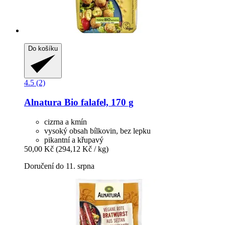
Do košíku
4.5 (2)
Alnatura
Bio falafel, 170 g
cizrna a kmín
vysoký obsah bílkovin, bez lepku
pikantní a křupavý
50,00 Kč
(294,12 Kč / kg)
Doručení do 11. srpna