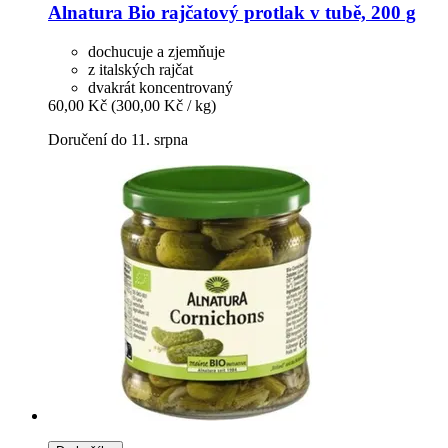
Alnatura
Bio rajčatový protlak v tubě, 200 g
dochucuje a zjemňuje
z italských rajčat
dvakrát koncentrovaný
60,00 Kč
(300,00 Kč / kg)
Doručení do 11. srpna