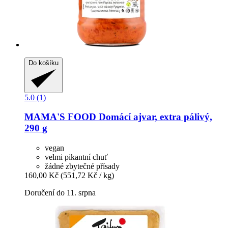
Do košíku
5.0 (1)
MAMA'S FOOD
Domácí ajvar, extra pálivý,
290 g
vegan
velmi pikantní chuť
žádné zbytečné přísady
160,00 Kč
(551,72 Kč / kg)
Doručení do 11. srpna