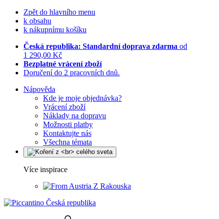
Zpět do hlavního menu
k obsahu
k nákupnímu košíku
Česká republika: Standardní doprava zdarma
od
1 290,00 Kč
Bezplatné vrácení zboží
Doručení do 2 pracovních dnů.
Nápověda
Kde je moje objednávka?
Vrácení zboží
Náklady na dopravu
Možnosti platby
Kontaktujte nás
Všechna témata
Více inspirace
Z Rakouska