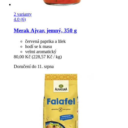
2 varianty
4.0 (6)
Merak
Ajvar, jemný, 350 g
červená paprika a lilek
hodí se k masu
velmi aromatický
80,00 Kč
(228,57 Kč / kg)
Doručení do 11. srpna