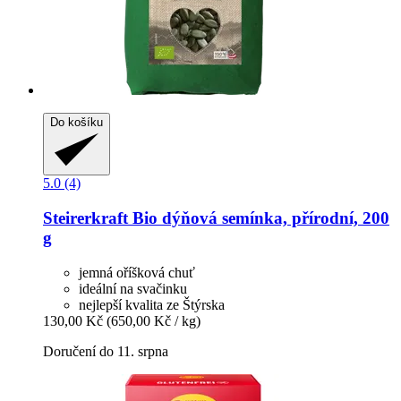
Do košíku
5.0 (4)
Steirerkraft
Bio dýňová semínka, přírodní, 200
g
jemná oříšková chuť
ideální na svačinku
nejlepší kvalita ze Štýrska
130,00 Kč
(650,00 Kč / kg)
Doručení do 11. srpna