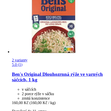
2 varianty
5.0 (1)
Ben's Original
Dlouhozrnná rýže ve varných
sáčcích, 1 kg
v sáčcích
2 porce rýže v sáčku
zrnitá konzistence
160,00 Kč
(160,00 Kč / kg)