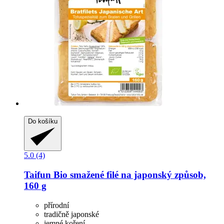
Do košíku
5.0 (4)
Taifun
Bio smažené filé na japonský způsob,
160 g
přírodní
tradičně japonské
jemné koření