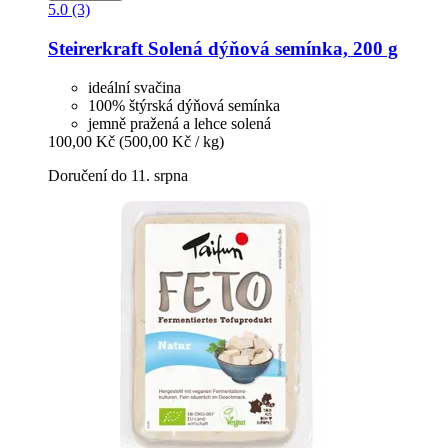
5.0 (3)
Steirerkraft
Solená dýňová semínka, 200 g
ideální svačina
100% štýrská dýňová semínka
jemně pražená a lehce solená
100,00 Kč
(500,00 Kč / kg)
Doručení do 11. srpna