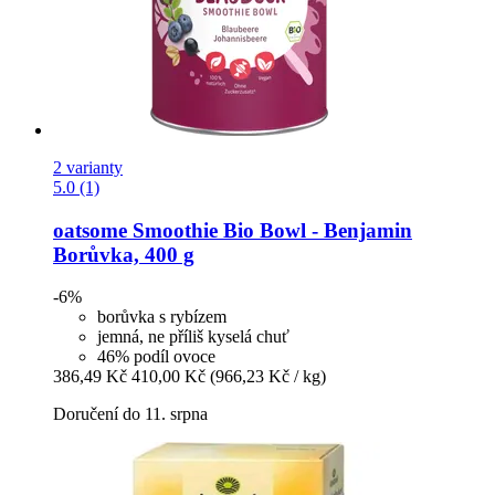
2 varianty
5.0 (1)
oatsome
Smoothie Bio Bowl -​ Benjamin
Borůvka, 400 g
-6%
borůvka s rybízem
jemná, ne příliš kyselá chuť
46% podíl ovoce
386,49 Kč
410,00 Kč
(966,23 Kč / kg)
Doručení do 11. srpna