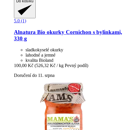
Do košíku
5.0 (1)
Alnatura
Bio okurky Cornichon s bylinkami,
330 g
sladkokyselé okurky
lahodné a jemné
kvalita Bioland
100,00 Kč
(526,32 Kč / kg Pevný podíl)
Doručení do 11. srpna