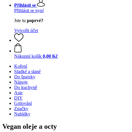
Přihlásit se
Přihlásit se nyní
Jste tu
poprvé?
Vytvořit účet
Nákupní košík
0,00 Kč
Koření
Sladké a slané
Do špajzky
Nápoje
Do kuchyně
Asie
DIY
Grilování
Značky
Nabídky
Vegan oleje a octy