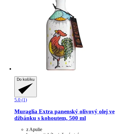
Do košíku
5.0 (1)
Muraglia
Extra panenský olivový olej ve
džbánku s kohoutem, 500 ml
z Apulie