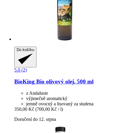
Do košíku
5.0 (2)
BioKing
Bio olivový olej, 500 ml
z Andalusie
výjimečně aromatický
jemně ovocný a lisovaný za studena
350,00 Kč
(700,00 Kč / l)
Doručení do 12. srpna