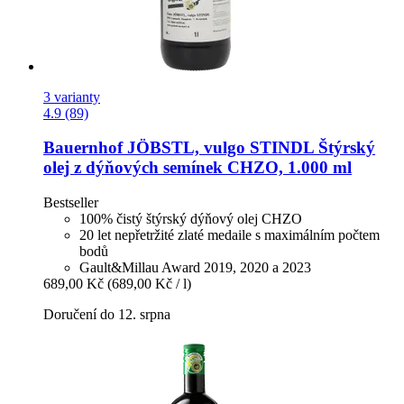
3 varianty
4.9 (89)
Bauernhof JÖBSTL, vulgo STINDL
Štýrský
olej z dýňových semínek CHZO, 1.000 ml
Bestseller
100% čistý štýrský dýňový olej CHZO
20 let nepřetržité zlaté medaile s maximálním počtem
bodů
Gault&Millau Award 2019, 2020 a 2023
689,00 Kč
(689,00 Kč / l)
Doručení do 12. srpna