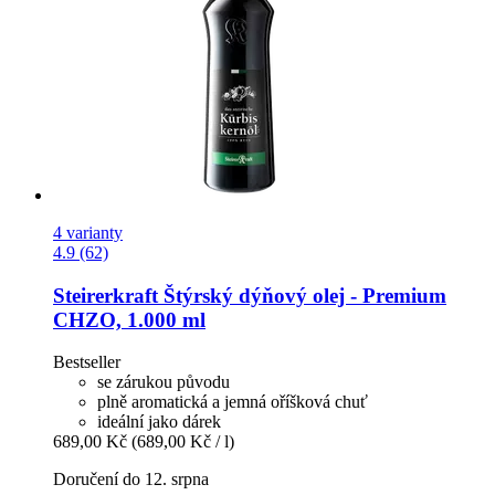
4 varianty
4.9 (62)
Steirerkraft
Štýrský dýňový olej -​ Premium
CHZO, 1.000 ml
Bestseller
se zárukou původu
plně aromatická a jemná oříšková chuť
ideální jako dárek
689,00 Kč
(689,00 Kč / l)
Doručení do 12. srpna