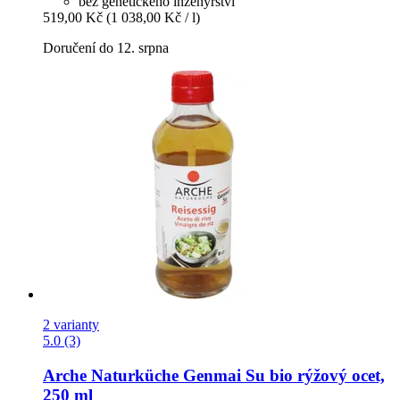
bez genetického inženýrství
519,00 Kč
(1 038,00 Kč / l)
Doručení do 12. srpna
2 varianty
5.0 (3)
Arche Naturküche
Genmai Su bio rýžový ocet,
250 ml