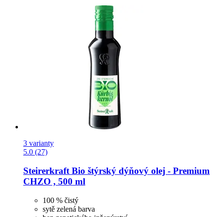
3 varianty
5.0 (27)
Steirerkraft
Bio štýrský dýňový olej -​ Premium
CHZO , 500 ml
100 % čistý
sytě zelená barva