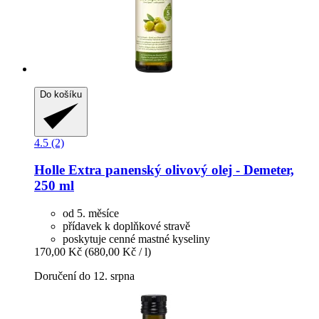
Do košíku
4.5 (2)
Holle
Extra panenský olivový olej -​ Demeter,
250 ml
od 5. měsíce
přídavek k doplňkové stravě
poskytuje cenné mastné kyseliny
170,00 Kč
(680,00 Kč / l)
Doručení do 12. srpna