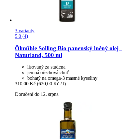
3 varianty
5.0 (4)
Ölmühle Solling
Bio panenský lněný olej -​
Naturland, 500 ml
lisovaný za studena
jemná ořechová chuť
bohatý na omega-3 mastné kyseliny
310,00 Kč
(620,00 Kč / l)
Doručení do 12. srpna