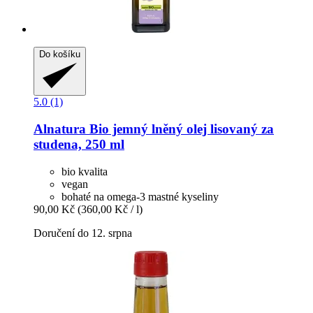
Do košíku
5.0 (1)
Alnatura
Bio jemný lněný olej lisovaný za
studena, 250 ml
bio kvalita
vegan
bohaté na omega-3 mastné kyseliny
90,00 Kč
(360,00 Kč / l)
Doručení do 12. srpna