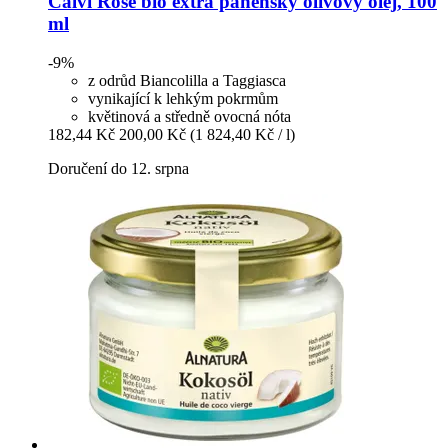
Calvi
Rosè bio extra panenský olivový olej, 100
ml
-9%
z odrůd Biancolilla a Taggiasca
vynikající k lehkým pokrmům
květinová a středně ovocná nóta
182,44 Kč
200,00 Kč
(1 824,40 Kč / l)
Doručení do 12. srpna