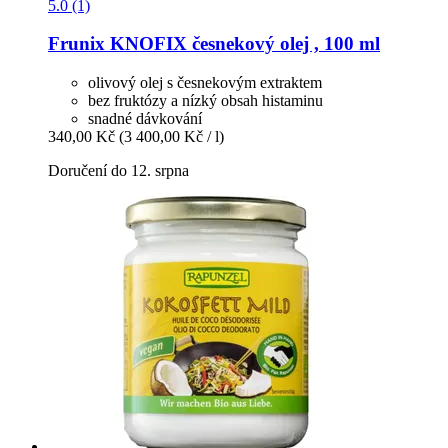
5.0 (1)
Frunix
KNOFIX česnekový olej , 100 ml
olivový olej s česnekovým extraktem
bez fruktózy a nízký obsah histaminu
snadné dávkování
340,00 Kč
(3 400,00 Kč / l)
Doručení do 12. srpna