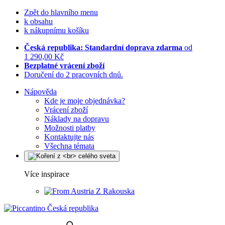
Zpět do hlavního menu
k obsahu
k nákupnímu košíku
Česká republika: Standardní doprava zdarma
od
1 290,00 Kč
Bezplatné vrácení zboží
Doručení do 2 pracovních dnů.
Nápověda
Kde je moje objednávka?
Vrácení zboží
Náklady na dopravu
Možnosti platby
Kontaktujte nás
Všechna témata
Více inspirace
Z Rakouska