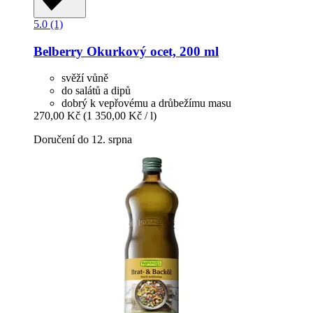
5.0 (1)
Belberry
Okurkový ocet, 200 ml
svěží vůně
do salátů a dipů
dobrý k vepřovému a drůbežímu masu
270,00 Kč
(1 350,00 Kč / l)
Doručení do 12. srpna