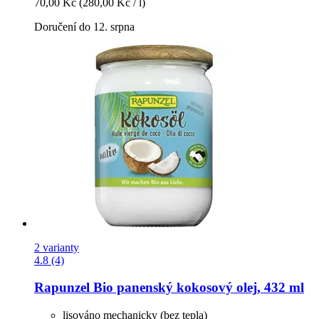
70,00 Kč
(280,00 Kč / l)
Doručení do 12. srpna
2 varianty
4.8 (4)
Rapunzel
Bio panenský kokosový olej, 432 ml
lisováno mechanicky (bez tepla)