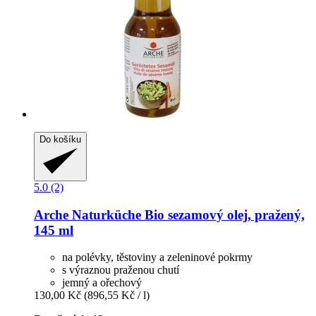
Do košíku
5.0 (2)
Arche Naturküche
Bio sezamový olej, pražený,
145 ml
na polévky, těstoviny a zeleninové pokrmy
s výraznou praženou chutí
jemný a ořechový
130,00 Kč
(896,55 Kč / l)