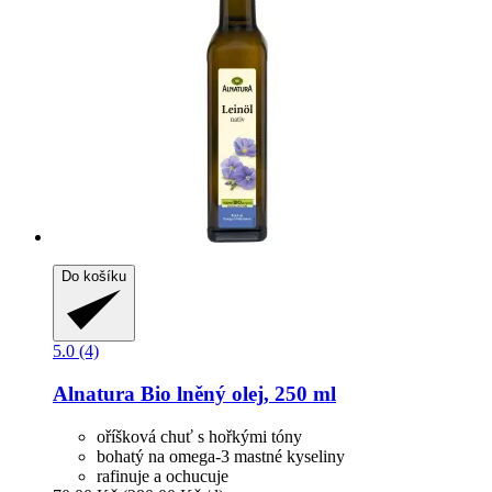
Do košíku
5.0 (4)
Alnatura
Bio lněný olej, 250 ml
oříšková chuť s hořkými tóny
bohatý na omega-3 mastné kyseliny
rafinuje a ochucuje