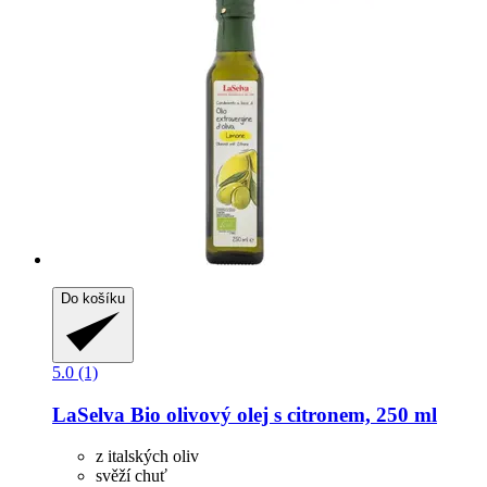
Do košíku
5.0 (1)
LaSelva
Bio olivový olej s citronem, 250 ml
z italských oliv
svěží chuť