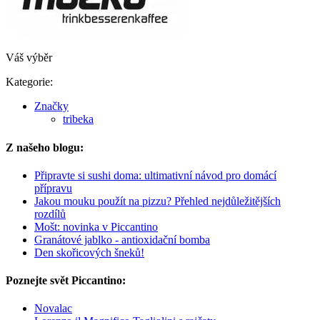
Váš výběr
Kategorie:
Značky
tribeka
Z našeho blogu:
Připravte si sushi doma: ultimativní návod pro domácí
přípravu
Jakou mouku použít na pizzu? Přehled nejdůležitějších
rozdílů
Mošt: novinka v Piccantino
Granátové jablko - antioxidační bomba
Den skořicových šneků!
Poznejte svět Piccantino:
Novalac