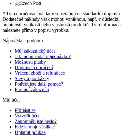
* Tyto doručovací náklady se vztahují na standardní dopravu.
Dodatečné náklady však mohou vzniknout, např. v důsledku
hmotnosti, velikosti nebo vlastností produktů. Tyto informace
naleznete přímo v popisu výrobku.
Nápověda a podpora
Můj zákaznický účet
Jak mohu zadat objednávku?
Možnosti platby
Doprava a doručení
Vrácení zboží a refundace
Slevy a poukázky
Potřebujete další pomoc?
Firemní zákazníci
Můj účet
Přihlásit se
Vytvořit účet
Zapomněli jste heslo?
Kde je moje zásilka?
Uplatnit poukaz