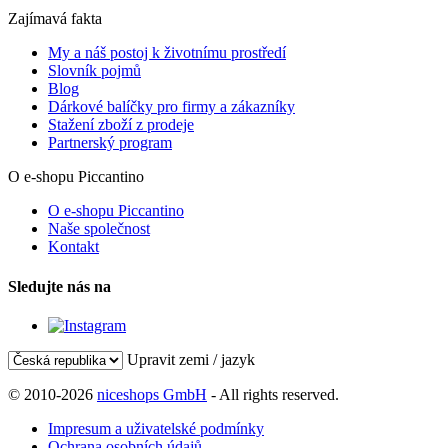
Zajímavá fakta
My a náš postoj k životnímu prostředí
Slovník pojmů
Blog
Dárkové balíčky pro firmy a zákazníky
Stažení zboží z prodeje
Partnerský program
O e-shopu Piccantino
O e-shopu Piccantino
Naše společnost
Kontakt
Sledujte nás na
Upravit zemi / jazyk
© 2010-2026
niceshops GmbH
- All rights reserved.
Impresum a uživatelské podmínky
Ochrana osobních údajů