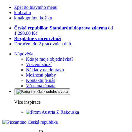
Zpět do hlavního menu
k obsahu
k nákupnímu košíku
Česká republika: Standardní doprava zdarma
od
1 290,00 Kč
Bezplatné vrácení zboží
Doručení do 2 pracovních dnů.
Nápověda
Kde je moje objednávka?
Vrácení zboží
Náklady na dopravu
Možnosti platby
Kontaktujte nás
Všechna témata
Více inspirace
Z Rakouska