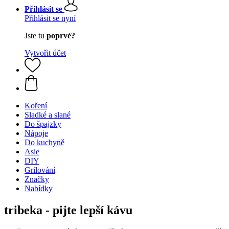
Přihlásit se
Přihlásit se nyní
Jste tu
poprvé?
Vytvořit účet
Koření
Sladké a slané
Do špajzky
Nápoje
Do kuchyně
Asie
DIY
Grilování
Značky
Nabídky
tribeka - pijte lepší kávu