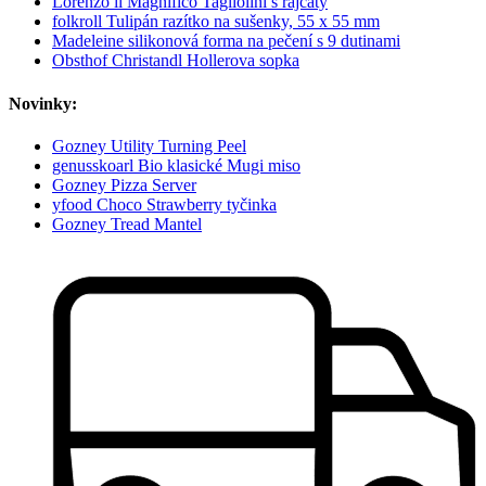
Lorenzo il Magnifico Tagliolini s rajčaty
folkroll Tulipán razítko na sušenky, 55 x 55 mm
Madeleine silikonová forma na pečení s 9 dutinami
Obsthof Christandl Hollerova sopka
Novinky:
Gozney Utility Turning Peel
genusskoarl Bio klasické Mugi miso
Gozney Pizza Server
yfood Choco Strawberry tyčinka
Gozney Tread Mantel