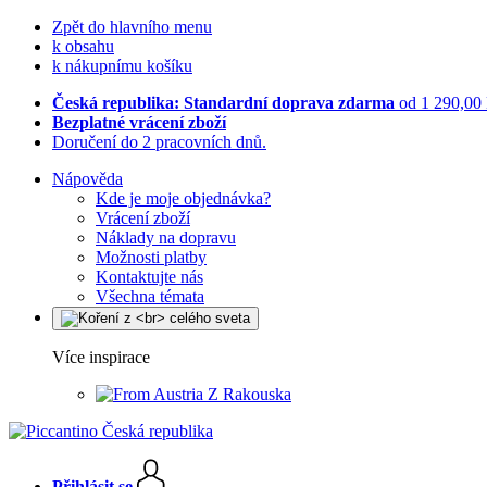
Zpět do hlavního menu
k obsahu
k nákupnímu košíku
Česká republika: Standardní doprava zdarma
od 1 290,00
Bezplatné vrácení zboží
Doručení do 2 pracovních dnů.
Nápověda
Kde je moje objednávka?
Vrácení zboží
Náklady na dopravu
Možnosti platby
Kontaktujte nás
Všechna témata
Více inspirace
Z Rakouska
Přihlásit se