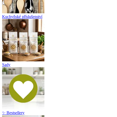
Kuchyňské příslušenství
Sady
✨ Bestsellery