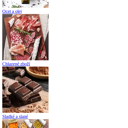
Ocet a olej
Chlazené zboží
Sladké a slané