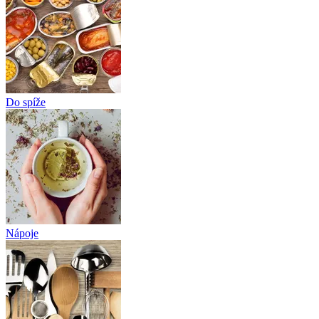
Do spíže
Nápoje