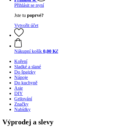
Přihlásit se nyní
Jste tu
poprvé?
Vytvořit účet
Nákupní košík
0,00 Kč
Koření
Sladké a slané
Do špajzky
Nápoje
Do kuchyně
Asie
DIY
Grilování
Značky
Nabídky
Výprodej a slevy