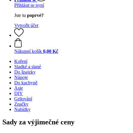
Přihlásit se nyní
Jste tu
poprvé?
Vytvořit účet
Nákupní košík
0,00 Kč
Koření
Sladké a slané
Do špajzky
Nápoje
Do kuchyně
Asie
DIY
Grilování
Značky
Nabídky
Sady za výjimečné ceny