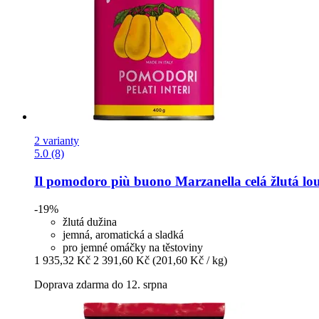
2 varianty
5.0 (8)
Il pomodoro più buono
Marzanella celá žlutá lo
-19%
žlutá dužina
jemná, aromatická a sladká
pro jemné omáčky na těstoviny
1 935,32 Kč
2 391,60 Kč
(201,60 Kč / kg)
Doprava zdarma do 12. srpna