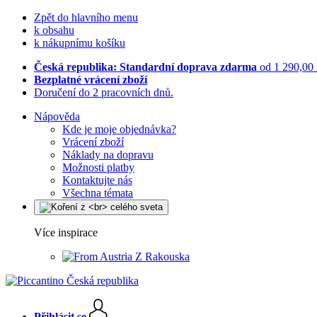
Zpět do hlavního menu
k obsahu
k nákupnímu košíku
Česká republika: Standardní doprava zdarma
od 1 290,00
Bezplatné vrácení zboží
Doručení do 2 pracovních dnů.
Nápověda
Kde je moje objednávka?
Vrácení zboží
Náklady na dopravu
Možnosti platby
Kontaktujte nás
Všechna témata
Více inspirace
Z Rakouska
Přihlásit se