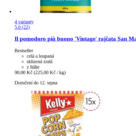
4 varianty
5.0 (22)
Il pomodoro più buono
'Vintage' rajčata San M
Bestseller
celá a loupaná
sklizená zralá
z Itálie
90,00 Kč
(225,00 Kč / kg)
Doručení do 12. srpna