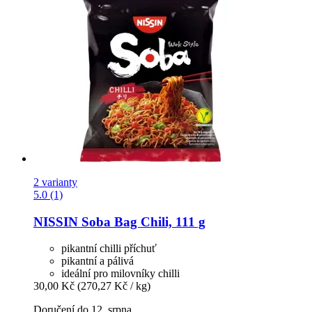
2 varianty
5.0 (1)
NISSIN
Soba Bag Chili, 111 g
pikantní chilli příchuť
pikantní a pálivá
ideální pro milovníky chilli
30,00 Kč
(270,27 Kč / kg)
Doručení do 12. srpna