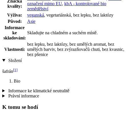
Značka
označení mimo EU
,
kbA - kontrolované bio
kvality:
zemědělství
Výživa:
veganská
, vegetariánská, bez lepku, bez laktózy
Původ:
Asie
Informace
ke
Skladujte na chladném a suchém místě.
skladování:
bez lepku, bez laktózy, bez umělých aromat, bez
Vlastnosti:
umělých barviv, bez zvýrazňovačů chuti, bez kvasnic,
bez pšenice
Složení
[1]
šafrán
Bio
Informace ke klimatické neutralitě
Právní informace
K tomu se hodí