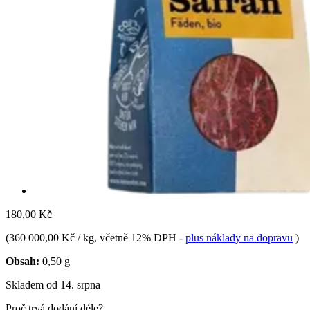
180,00 Kč
(
360 000,00 Kč / kg
, včetně 12% DPH
-
plus náklady na dopravu
)
Obsah:
0,50 g
Skladem od 14. srpna
Proč trvá dodání déle?