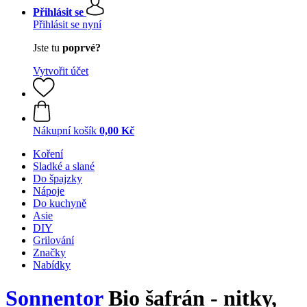
Přihlásit se
Přihlásit se nyní
Jste tu
poprvé?
Vytvořit účet
Nákupní košík
0,00 Kč
Koření
Sladké a slané
Do špajzky
Nápoje
Do kuchyně
Asie
DIY
Grilování
Značky
Nabídky
Sonnentor
Bio šafrán - nitky,