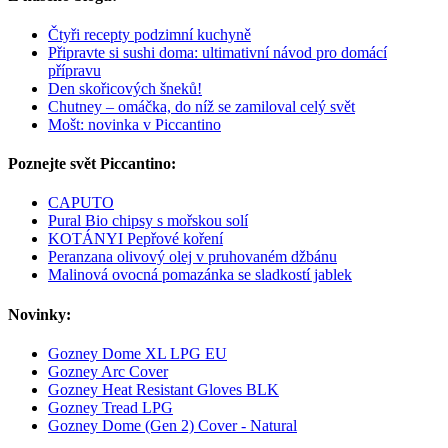
Čtyři recepty podzimní kuchyně
Připravte si sushi doma: ultimativní návod pro domácí
přípravu
Den skořicových šneků!
Chutney – omáčka, do níž se zamiloval celý svět
Mošt: novinka v Piccantino
Poznejte svět Piccantino:
CAPUTO
Pural Bio chipsy s mořskou solí
KOTÁNYI Pepřové koření
Peranzana olivový olej v pruhovaném džbánu
Malinová ovocná pomazánka se sladkostí jablek
Novinky:
Gozney Dome XL LPG EU
Gozney Arc Cover
Gozney Heat Resistant Gloves BLK
Gozney Tread LPG
Gozney Dome (Gen 2) Cover - Natural