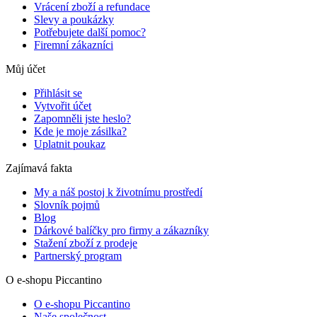
Vrácení zboží a refundace
Slevy a poukázky
Potřebujete další pomoc?
Firemní zákazníci
Můj účet
Přihlásit se
Vytvořit účet
Zapomněli jste heslo?
Kde je moje zásilka?
Uplatnit poukaz
Zajímavá fakta
My a náš postoj k životnímu prostředí
Slovník pojmů
Blog
Dárkové balíčky pro firmy a zákazníky
Stažení zboží z prodeje
Partnerský program
O e-shopu Piccantino
O e-shopu Piccantino
Naše společnost