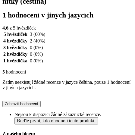
nitky (čeština)
1 hodnocení v jiných jazycích
4,6
z 5 hvězdiček
5 hvězdiček
3
(60%)
4 hvězdičky
2
(40%)
3 hvězdičky
0
(0%)
2 hvězdičky
0
(0%)
1 hvězdička
0
(0%)
5
hodnocení
Zatím neexistují žádné recenze v jazyce čeština, pouze 1 hodnocení
v jiných jazycích.
Zobrazit hodnocení
Nejsou k dispozici žádné zákaznické recenze.
Buďte první, kdo ohodnotí tento produkt.
Z našeho blogu: