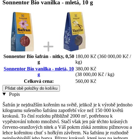
Sonnentor Bio vanilka - mletá, 10 g
Sonnentor Bio šafrán - nitky, 0,50
180,00 Kč
(360 000,00 Kč /
g
kg)
Sonnentor Bio vanilka - mletá, 10
380,00 Kč
g
(38 000,00 Kč / kg)
Celková cena:
560,00 Kč
Přidat obě položky do košíku
Popis
Šafrán je nejdražším kořením na světě, jelikož je k výrobě jednoho
kilogramu sušeného šafránu zapotřebí více než 150 000 květů
krokusů. To činí rozlohu přibližně 2000 m², potřebnou k
vypěstování tohoto množství. Stačí však jen pár těchto krásných
červeno-oranžových nitek a Váš pokrm získá zemitou pižmovou a
lehce kořenitou chuť s hořkým závěrem. Na šafránu je rozhodně
nejpůsobivější jeho barva. Blizny krokusů, které jsou na jednom