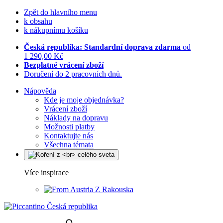
Zpět do hlavního menu
k obsahu
k nákupnímu košíku
Česká republika: Standardní doprava zdarma
od
1 290,00 Kč
Bezplatné vrácení zboží
Doručení do 2 pracovních dnů.
Nápověda
Kde je moje objednávka?
Vrácení zboží
Náklady na dopravu
Možnosti platby
Kontaktujte nás
Všechna témata
Více inspirace
Z Rakouska