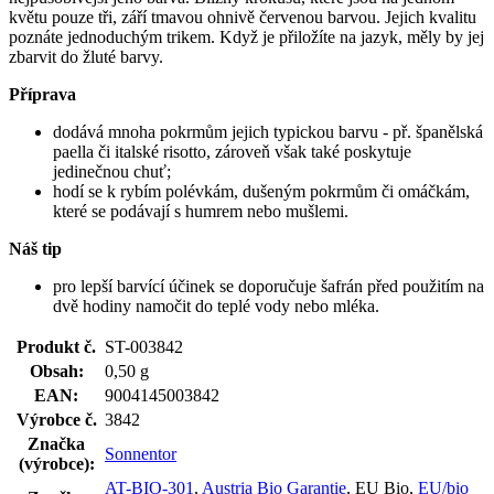
květu pouze tři, září tmavou ohnivě červenou barvou. Jejich kvalitu
poznáte jednoduchým trikem. Když je přiložíte na jazyk, měly by jej
zbarvit do žluté barvy.
Příprava
dodává mnoha pokrmům jejich typickou barvu - př. španělská
paella či italské risotto, zároveň však také poskytuje
jedinečnou chuť;
hodí se k rybím polévkám, dušeným pokrmům či omáčkám,
které se podávají s humrem nebo mušlemi.
Náš tip
pro lepší barvící účinek se doporučuje šafrán před použitím na
dvě hodiny namočit do teplé vody nebo mléka.
Produkt č.
ST-003842
Obsah:
0,50 g
EAN:
9004145003842
Výrobce č.
3842
Značka
Sonnentor
(výrobce):
AT-BIO-301
,
Austria Bio Garantie
, EU Bio,
EU/bio