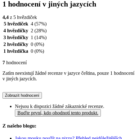
1 hodnocení v jiných jazycích
4,4
z 5 hvězdiček
5 hvězdiček
4
(57%)
4 hvězdičky
2
(28%)
3 hvězdičky
1
(14%)
2 hvězdičky
0
(0%)
1 hvězdička
0
(0%)
7
hodnocení
Zatím neexistují žádné recenze v jazyce čeština, pouze 1 hodnocení
v jiných jazycích.
Zobrazit hodnocení
Nejsou k dispozici žádné zákaznické recenze.
Buďte první, kdo ohodnotí tento produkt.
Z našeho blogu:
Jakou mouku použít na pizzu? Přehled nejdůležitějších