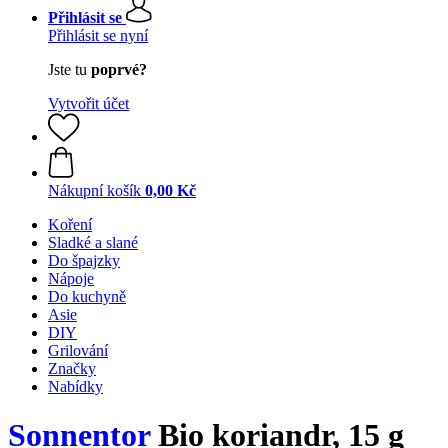
Přihlásit se
Přihlásit se nyní
Jste tu
poprvé?
Vytvořit účet
Nákupní košík
0,00 Kč
Koření
Sladké a slané
Do špajzky
Nápoje
Do kuchyně
Asie
DIY
Grilování
Značky
Nabídky
Sonnentor
Bio koriandr, 15 g