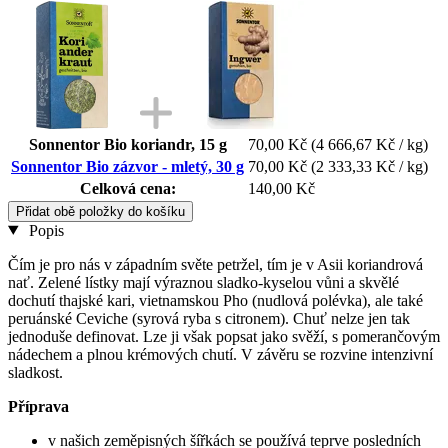
Sonnentor Bio koriandr, 15 g
70,00 Kč
(4 666,67 Kč / kg)
Sonnentor Bio zázvor - mletý, 30 g
70,00 Kč
(2 333,33 Kč / kg)
Celková cena:
140,00 Kč
Přidat obě položky do košíku
Popis
Čím je pro nás v západním světe petržel, tím je v Asii koriandrová
nať. Zelené lístky mají výraznou sladko-kyselou vůni a skvělé
dochutí thajské kari, vietnamskou Pho (nudlová polévka), ale také
peruánské Ceviche (syrová ryba s citronem). Chuť nelze jen tak
jednoduše definovat. Lze ji však popsat jako svěží, s pomerančovým
nádechem a plnou krémových chutí. V závěru se rozvine intenzivní
sladkost.
Příprava
v našich zeměpisných šířkách se používá teprve posledních