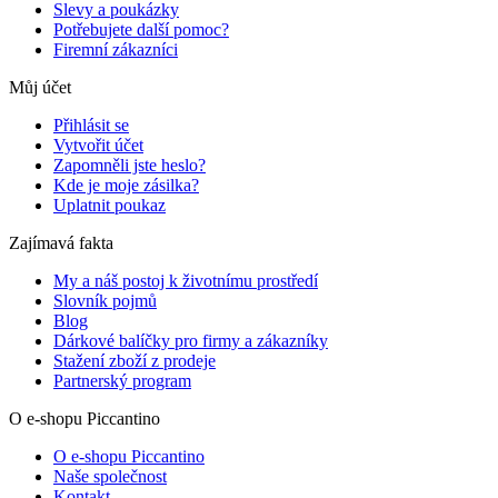
Slevy a poukázky
Potřebujete další pomoc?
Firemní zákazníci
Můj účet
Přihlásit se
Vytvořit účet
Zapomněli jste heslo?
Kde je moje zásilka?
Uplatnit poukaz
Zajímavá fakta
My a náš postoj k životnímu prostředí
Slovník pojmů
Blog
Dárkové balíčky pro firmy a zákazníky
Stažení zboží z prodeje
Partnerský program
O e-shopu Piccantino
O e-shopu Piccantino
Naše společnost
Kontakt