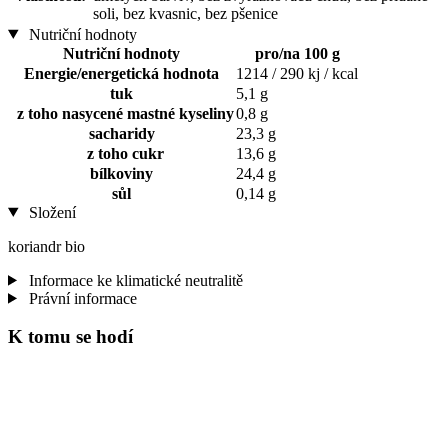
soli, bez kvasnic, bez pšenice
Nutriční hodnoty
Nutriční hodnoty
pro/na 100 g
Energie/energetická hodnota
1214 / 290 kj / kcal
tuk
5,1 g
z toho nasycené mastné kyseliny
0,8 g
sacharidy
23,3 g
z toho cukr
13,6 g
bílkoviny
24,4 g
sůl
0,14 g
Složení
koriandr bio
Informace ke klimatické neutralitě
Právní informace
K tomu se hodí