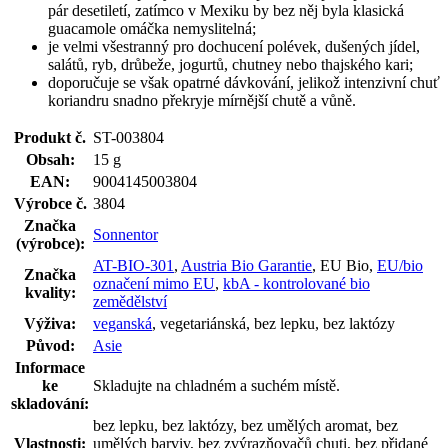
pár desetiletí, zatímco v Mexiku by bez něj byla klasická
guacamole omáčka nemyslitelná;
je velmi všestranný pro dochucení polévek, dušených jídel,
salátů, ryb, drůbeže, jogurtů, chutney nebo thajského kari;
doporučuje se však opatrné dávkování, jelikož intenzivní chuť
koriandru snadno překryje mírnější chutě a vůně.
Produkt č.
ST-003804
Obsah:
15 g
EAN:
9004145003804
Výrobce č.
3804
Značka
Sonnentor
(výrobce):
AT-BIO-301
,
Austria Bio Garantie
, EU Bio,
EU/bio
Značka
označení mimo EU
,
kbA - kontrolované bio
kvality:
zemědělství
Výživa:
veganská
, vegetariánská, bez lepku, bez laktózy
Původ:
Asie
Informace
ke
Skladujte na chladném a suchém místě.
skladování:
bez lepku, bez laktózy, bez umělých aromat, bez
Vlastnosti:
umělých barviv, bez zvýrazňovačů chuti, bez přidané