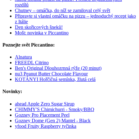
rozdílů
Chutney – omáčka, do níž se zamiloval celý svět
Připravte si vlastní omáčku na pizzu – jednoduchý recept jako
z Itálie
Den skořicových šneků!
Mošt: novinka v Piccantino
Poznejte svět Piccantino:
Alnatura
FREEDL Citrino
Ben's Original Dlouhozrnná rýže (20 minut)
nu3 Peanut Butter Chocolate Flavour
KOTÁNYI Hořčičná semínka, žlutá celá
Novinky:
ahead Apple Zero Sugar Sirup
CHIMMY'S Chimichurri - Smoky/BBQ
Gozney Pro Placement Peel
Gozney Dome (Gen 2) Mantel - Black
yfood Fruity Raspberry tyčinka