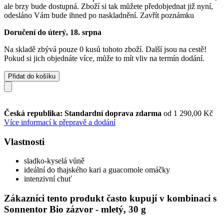
ale brzy bude dostupná. Zboží si tak můžete předobjednat již nyní,
odesláno Vám bude ihned po naskladnění.
Zavřít poznámku
Doručení do úterý, 18. srpna
Na skladě zbývá pouze 0 kusů tohoto zboží. Další jsou na cestě!
Pokud si jich objednáte více, může to mít vliv na termín dodání.
Přidat do košíku
Česká republika: Standardní doprava zdarma
od 1 290,00 Kč
Více informací k přepravě a dodání
Vlastnosti
sladko-kyselá vůně
ideální do thajského kari a guacomole omáčky
intenzivní chuť
Zákazníci tento produkt často kupují v kombinaci s
Sonnentor Bio zázvor - mletý, 30 g