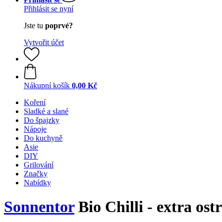
Přihlásit se nyní
Jste tu
poprvé?
Vytvořit účet
Nákupní košík
0,00 Kč
Koření
Sladké a slané
Do špajzky
Nápoje
Do kuchyně
Asie
DIY
Grilování
Značky
Nabídky
Sonnentor
Bio Chilli - extra ostr