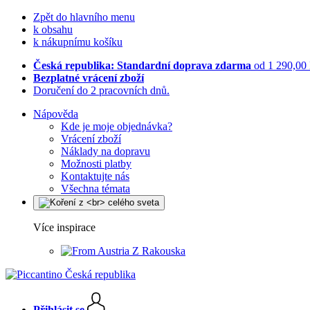
Zpět do hlavního menu
k obsahu
k nákupnímu košíku
Česká republika: Standardní doprava zdarma
od 1 290,00
Bezplatné vrácení zboží
Doručení do 2 pracovních dnů.
Nápověda
Kde je moje objednávka?
Vrácení zboží
Náklady na dopravu
Možnosti platby
Kontaktujte nás
Všechna témata
Více inspirace
Z Rakouska
Přihlásit se