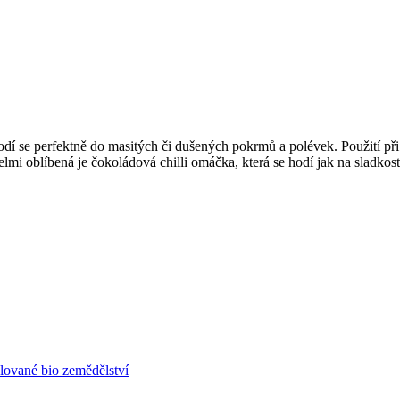
Hodí se perfektně do masitých či dušených pokrmů a polévek. Použití př
mi oblíbená je čokoládová chilli omáčka, která se hodí jak na sladkosti
lované bio zemědělství