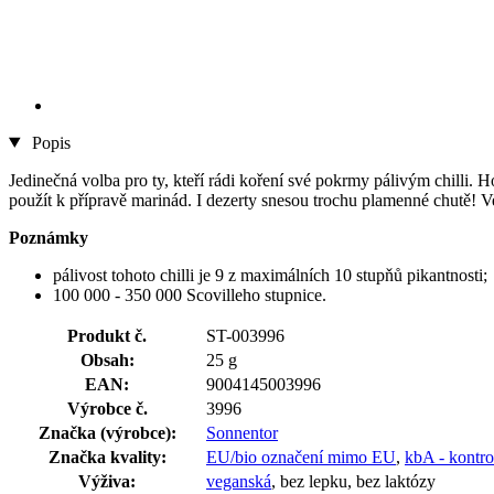
Popis
Jedinečná volba pro ty, kteří rádi koření své pokrmy pálivým chilli. 
použít k přípravě marinád. I dezerty snesou trochu plamenné chutě! Vel
Poznámky
pálivost tohoto chilli je 9 z maximálních 10 stupňů pikantnosti;
100 000 - 350 000 Scovilleho stupnice.
Produkt č.
ST-003996
Obsah:
25 g
EAN:
9004145003996
Výrobce č.
3996
Značka (výrobce):
Sonnentor
Značka kvality:
EU/bio označení mimo EU
,
kbA - kontro
Výživa:
veganská
, bez lepku, bez laktózy