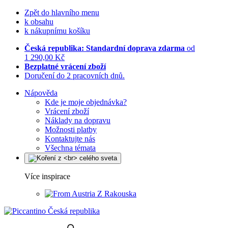
Zpět do hlavního menu
k obsahu
k nákupnímu košíku
Česká republika: Standardní doprava zdarma
od
1 290,00 Kč
Bezplatné vrácení zboží
Doručení do 2 pracovních dnů.
Nápověda
Kde je moje objednávka?
Vrácení zboží
Náklady na dopravu
Možnosti platby
Kontaktujte nás
Všechna témata
Více inspirace
Z Rakouska