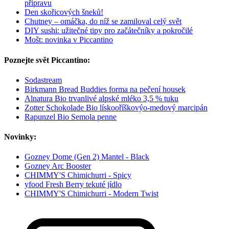
přípravu
Den skořicových šneků!
Chutney – omáčka, do níž se zamiloval celý svět
DIY sushi: užitečné tipy pro začátečníky a pokročilé
Mošt: novinka v Piccantino
Poznejte svět Piccantino:
Sodastream
Birkmann Bread Buddies forma na pečení housek
Alnatura Bio trvanlivé alpské mléko 3,5 % tuku
Zotter Schokolade Bio lískooříškovýo-medový marcipán
Rapunzel Bio Semola penne
Novinky:
Gozney Dome (Gen 2) Mantel - Black
Gozney Arc Booster
CHIMMY'S Chimichurri - Spicy
yfood Fresh Berry tekuté jídlo
CHIMMY'S Chimichurri - Modern Twist