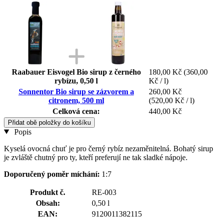
Raabauer Eisvogel Bio sirup z černého
180,00 Kč
(360,00
rybízu, 0,50 l
Kč / l)
Sonnentor Bio sirup se zázvorem a
260,00 Kč
citronem, 500 ml
(520,00 Kč / l)
Celková cena:
440,00 Kč
Přidat obě položky do košíku
Popis
Kyselá ovocná chuť je pro černý rybíz nezaměnitelná. Bohatý sirup
je zvláště chutný pro ty, kteří preferují ne tak sladké nápoje.
Doporučený poměr míchání:
1:7
Produkt č.
RE-003
Obsah:
0,50 l
EAN:
9120011382115