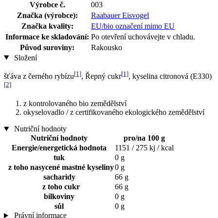
Výrobce č.
003
Značka (výrobce):
Raabauer Eisvogel
Značka kvality:
EU/bio označení mimo EU
Informace ke skladování:
Po otevření uchovávejte v chladu.
Původ suroviny:
Rakousko
Složení
[1]
[1]
šťáva z černého rybízu
, Řepný cukr
, kyselina citronová (E330)
[2]
z kontrolovaného bio zemědělství
okyselovadlo / z certifikovaného ekologického zemědělství
Nutriční hodnoty
Nutriční hodnoty
pro/na 100 g
Energie/energetická hodnota
1151 / 275 kj / kcal
tuk
0 g
z toho nasycené mastné kyseliny
0 g
sacharidy
66 g
z toho cukr
66 g
bílkoviny
0 g
sůl
0 g
Právní informace