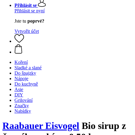
Přihlásit se
Přihlásit se nyní
Jste tu
poprvé?
Vytvořit účet
Koření
Sladké a slané
Do špajzky
Nápoje
Do kuchyně
Asie
DIY
Grilování
Značky
Nabídky
Raabauer Eisvogel
Bio sirup z