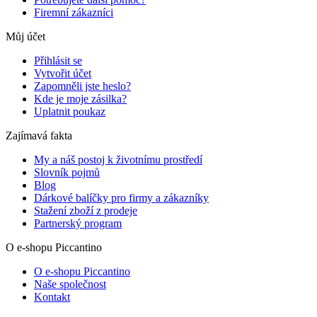
Firemní zákazníci
Můj účet
Přihlásit se
Vytvořit účet
Zapomněli jste heslo?
Kde je moje zásilka?
Uplatnit poukaz
Zajímavá fakta
My a náš postoj k životnímu prostředí
Slovník pojmů
Blog
Dárkové balíčky pro firmy a zákazníky
Stažení zboží z prodeje
Partnerský program
O e-shopu Piccantino
O e-shopu Piccantino
Naše společnost
Kontakt