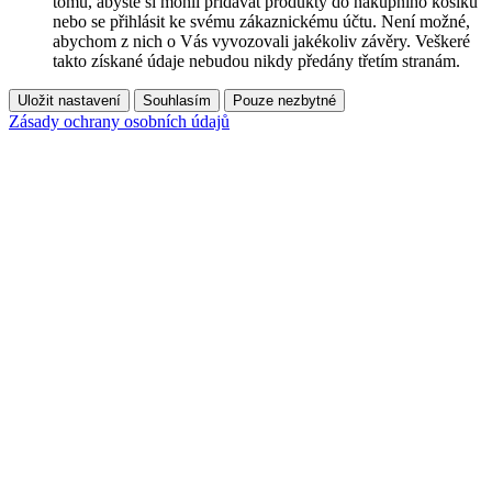
tomu, abyste si mohli přidávat produkty do nákupního košíku
nebo se přihlásit ke svému zákaznickému účtu. Není možné,
abychom z nich o Vás vyvozovali jakékoliv závěry. Veškeré
takto získané údaje nebudou nikdy předány třetím stranám.
Uložit nastavení
Souhlasím
Pouze nezbytné
Zásady ochrany osobních údajů