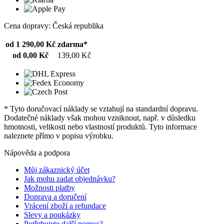
Cena dopravy: Česká republika
od 1 290,00 Kč
zdarma*
od 0,00 Kč
139,00 Kč
* Tyto doručovací náklady se vztahují na standardní dopravu.
Dodatečné náklady však mohou vzniknout, např. v důsledku
hmotnosti, velikosti nebo vlastností produktů. Tyto informace
naleznete přímo v popisu výrobku.
Nápověda a podpora
Můj zákaznický účet
Jak mohu zadat objednávku?
Možnosti platby
Doprava a doručení
Vrácení zboží a refundace
Slevy a poukázky
Potřebujete další pomoc?