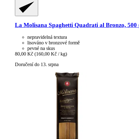
La Molisana
Spaghetti Quadrati al Bronzo, 500 
nepravidelná textura
lisováno v bronzové formě
pevné na skus
80,00 Kč
(160,00 Kč / kg)
Doručení do 13. srpna