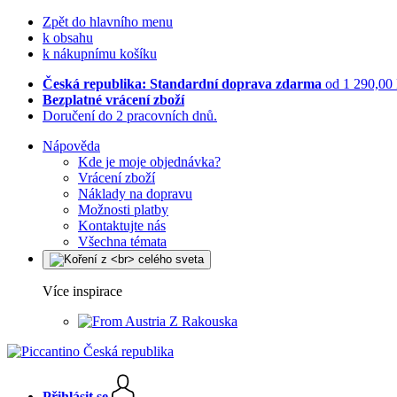
Zpět do hlavního menu
k obsahu
k nákupnímu košíku
Česká republika: Standardní doprava zdarma
od 1 290,00
Bezplatné vrácení zboží
Doručení do 2 pracovních dnů.
Nápověda
Kde je moje objednávka?
Vrácení zboží
Náklady na dopravu
Možnosti platby
Kontaktujte nás
Všechna témata
Více inspirace
Z Rakouska
Přihlásit se