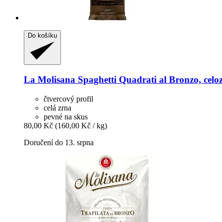
Do košíku
La Molisana
Spaghetti Quadrati al Bronzo, celo
čtvercový profil
celá zrna
pevné na skus
80,00 Kč
(160,00 Kč / kg)
Doručení do 13. srpna