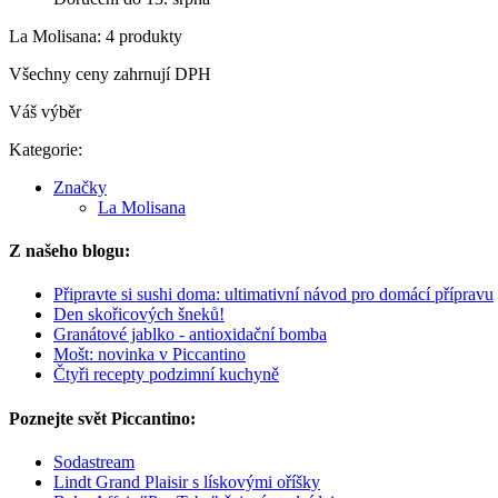
La Molisana: 4 produkty
Všechny ceny zahrnují DPH
Váš výběr
Kategorie:
Značky
La Molisana
Z našeho blogu:
Připravte si sushi doma: ultimativní návod pro domácí přípravu
Den skořicových šneků!
Granátové jablko - antioxidační bomba
Mošt: novinka v Piccantino
Čtyři recepty podzimní kuchyně
Poznejte svět Piccantino:
Sodastream
Lindt Grand Plaisir s lískovými oříšky