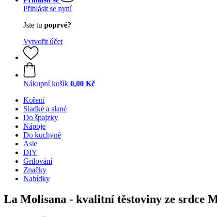
Přihlásit se nyní
Jste tu
poprvé?
Vytvořit účet
Nákupní košík
0,00 Kč
Koření
Sladké a slané
Do špajzky
Nápoje
Do kuchyně
Asie
DIY
Grilování
Značky
Nabídky
La Molisana - kvalitní těstoviny ze srdce M