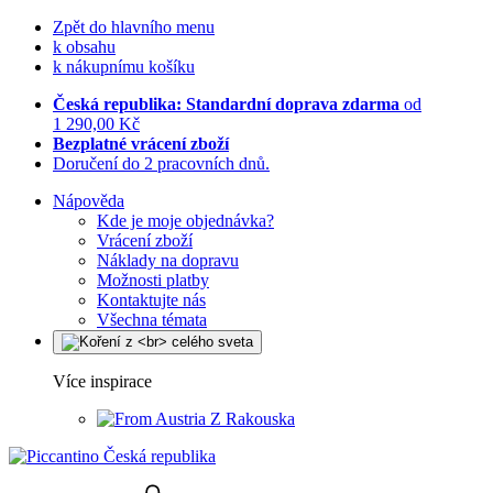
Zpět do hlavního menu
k obsahu
k nákupnímu košíku
Česká republika: Standardní doprava zdarma
od
1 290,00 Kč
Bezplatné vrácení zboží
Doručení do 2 pracovních dnů.
Nápověda
Kde je moje objednávka?
Vrácení zboží
Náklady na dopravu
Možnosti platby
Kontaktujte nás
Všechna témata
Více inspirace
Z Rakouska