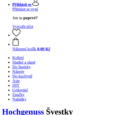
Přihlásit se
Přihlásit se nyní
Jste tu
poprvé?
Vytvořit účet
Nákupní košík
0,00 Kč
Koření
Sladké a slané
Do špajzky
Nápoje
Do kuchyně
Asie
DIY
Grilování
Značky
Nabídky
Hochgenuss
Švestky