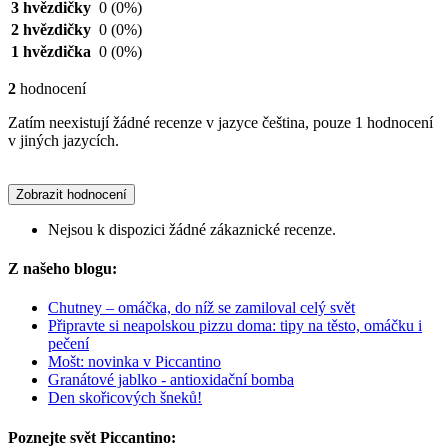
3 hvězdičky
0
(0%)
2 hvězdičky
0
(0%)
1 hvězdička
0
(0%)
2
hodnocení
Zatím neexistují žádné recenze v jazyce čeština, pouze 1 hodnocení
v jiných jazycích.
Zobrazit hodnocení
Nejsou k dispozici žádné zákaznické recenze.
Z našeho blogu:
Chutney – omáčka, do níž se zamiloval celý svět
Připravte si neapolskou pizzu doma: tipy na těsto, omáčku i
pečení
Mošt: novinka v Piccantino
Granátové jablko - antioxidační bomba
Den skořicových šneků!
Poznejte svět Piccantino: