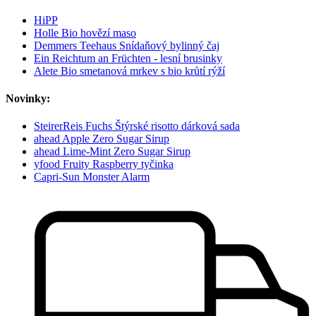
HiPP
Holle Bio hovězí maso
Demmers Teehaus Snídaňový bylinný čaj
Ein Reichtum an Früchten - lesní brusinky
Alete Bio smetanová mrkev s bio krůtí rýží
Novinky:
SteirerReis Fuchs Štýrské risotto dárková sada
ahead Apple Zero Sugar Sirup
ahead Lime-Mint Zero Sugar Sirup
yfood Fruity Raspberry tyčinka
Capri-Sun Monster Alarm