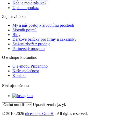
Kde je moje zásilka?
Uplatnit poukaz
Zajímavá fakta
My a náš postoj k životnímu prostředí
Slovník pojmů
Blog
Dárkové balíčky pro firmy a zákazníky
Stažení zboží z prodeje
Partnerský program
O e-shopu Piccantino
O e-shopu Piccantino
Naše společnost
Kontakt
Sledujte nás na
Upravit zemi / jazyk
© 2010-2026
niceshops GmbH
- All rights reserved.