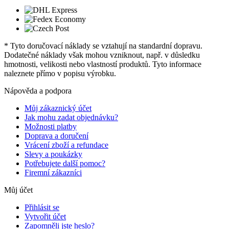
* Tyto doručovací náklady se vztahují na standardní dopravu.
Dodatečné náklady však mohou vzniknout, např. v důsledku
hmotnosti, velikosti nebo vlastností produktů. Tyto informace
naleznete přímo v popisu výrobku.
Nápověda a podpora
Můj zákaznický účet
Jak mohu zadat objednávku?
Možnosti platby
Doprava a doručení
Vrácení zboží a refundace
Slevy a poukázky
Potřebujete další pomoc?
Firemní zákazníci
Můj účet
Přihlásit se
Vytvořit účet
Zapomněli jste heslo?