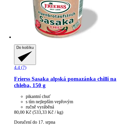
Do košíku
4.4 (7)
Frierss
Sasaka alpská pomazánka chilli na
chleba, 150 g
pikantní chuť
s tím nejlepším vepřovým
ručně vyráběná
80,00 Kč
(533,33 Kč / kg)
Doručení do 17. srpna