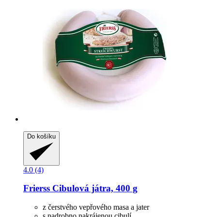
Do košíku
4.0 (4)
Frierss
Cibulová játra, 400 g
z čerstvého vepřového masa a jater
s nadrobno nakrájenou cibulí