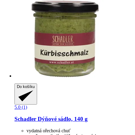
Do košíku
5.0 (1)
Schadler
Dýňové sádlo, 140 g
vydatná ořechová chuť