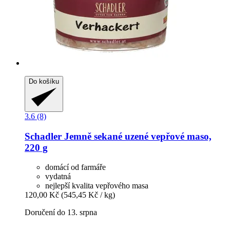
Do košíku
3.6 (8)
Schadler
Jemně sekané uzené vepřové maso,
220 g
domácí od farmáře
vydatná
nejlepší kvalita vepřového masa
120,00 Kč
(545,45 Kč / kg)
Doručení do 13. srpna