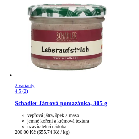
2 varianty
4.5 (2)
Schadler
Játrová pomazánka, 305 g
vepřová játra, špek a maso
jemné koření a krémová textura
uzavíratelná nádoba
200,00 Kč
(655,74 Kč / kg)