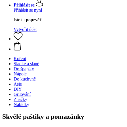
Přihlásit se
Přihlásit se nyní
Jste tu
poprvé?
Vytvořit účet
Koření
Sladké a slané
Do špajzky
Nápoje
Do kuchyně
Asie
DIY
Grilování
Značky
Nabídky
Skvělé paštiky a pomazánky