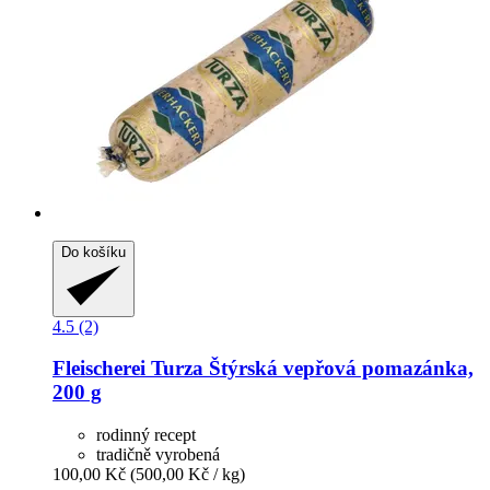
Do košíku
4.5 (2)
Fleischerei Turza
Štýrská vepřová pomazánka,
200 g
rodinný recept
tradičně vyrobená
100,00 Kč
(500,00 Kč / kg)