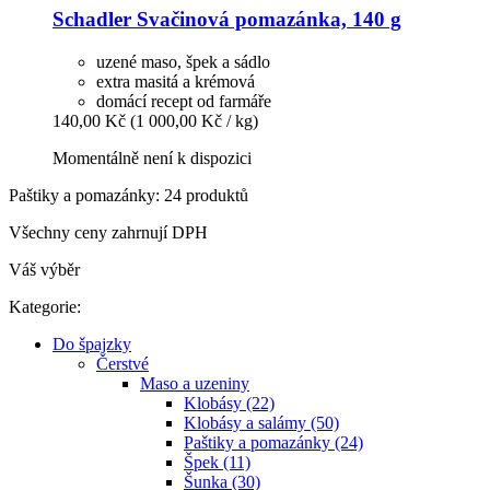
Schadler
Svačinová pomazánka, 140 g
uzené maso, špek a sádlo
extra masitá a krémová
domácí recept od farmáře
140,00 Kč
(1 000,00 Kč / kg)
Momentálně není k dispozici
Paštiky a pomazánky: 24 produktů
Všechny ceny zahrnují DPH
Váš výběr
Kategorie:
Do špajzky
Čerstvé
Maso a uzeniny
Klobásy (22)
Klobásy a salámy (50)
Paštiky a pomazánky (24)
Špek (11)
Šunka (30)