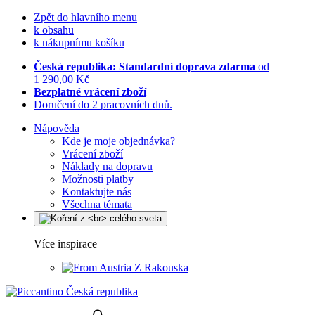
Zpět do hlavního menu
k obsahu
k nákupnímu košíku
Česká republika: Standardní doprava zdarma
od
1 290,00 Kč
Bezplatné vrácení zboží
Doručení do 2 pracovních dnů.
Nápověda
Kde je moje objednávka?
Vrácení zboží
Náklady na dopravu
Možnosti platby
Kontaktujte nás
Všechna témata
Více inspirace
Z Rakouska