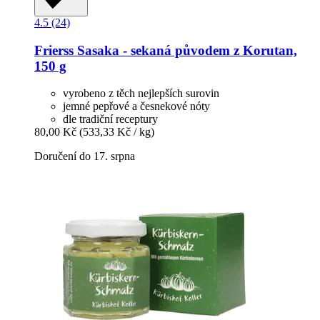
4.5 (24)
Frierss
Sasaka -​ sekaná původem z Korutan,
150 g
vyrobeno z těch nejlepších surovin
jemné pepřové a česnekové nóty
dle tradiční receptury
80,00 Kč
(533,33 Kč / kg)
Doručení do 17. srpna