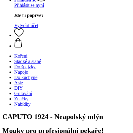
Přihlásit se nyní
Jste tu
poprvé?
Vytvořit účet
Koření
Sladké a slané
Do špajzky
Nápoje
Do kuchyně
Asie
DIY
Grilování
Značky
Nabídky
CAPUTO 1924 - Neapolský mlýn
Mouky pro profesionální pekaře!