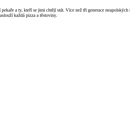
aře a ty, kteří se jimi chtějí stát. Více než tři generace neapolskýc
slouží každá pizza a těstoviny.