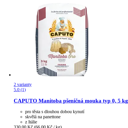
2 varianty
5.0 (1)
CAPUTO
Manitoba pšeničná mouka typ 0, 5 kg
pro těsta s dlouhou dobou kynutí
skvělá na panettone
z Itálie
330,00 Kč
(66,00 Kč / kg)