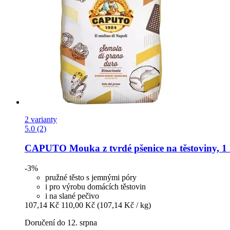
2 varianty
5.0 (2)
CAPUTO
Mouka z tvrdé pšenice na těstoviny, 1
-3%
pružné těsto s jemnými póry
i pro výrobu domácích těstovin
i na slané pečivo
107,14 Kč
110,00 Kč
(107,14 Kč / kg)
Doručení do 12. srpna