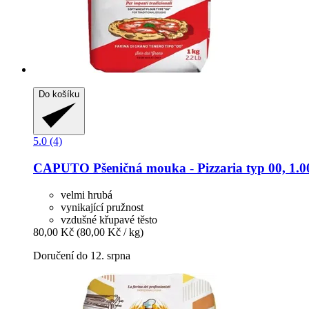
Do košíku
5.0 (4)
CAPUTO
Pšeničná mouka -​ Pizzaria typ 00, 1.0
velmi hrubá
vynikající pružnost
vzdušné křupavé těsto
80,00 Kč
(80,00 Kč / kg)
Doručení do 12. srpna