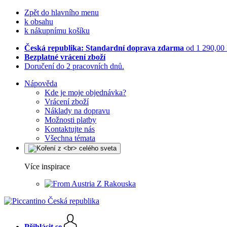
Zpět do hlavního menu
k obsahu
k nákupnímu košíku
Česká republika: Standardní doprava zdarma
od 1 290,00
Bezplatné vrácení zboží
Doručení do 2 pracovních dnů.
Nápověda
Kde je moje objednávka?
Vrácení zboží
Náklady na dopravu
Možnosti platby
Kontaktujte nás
Všechna témata
Více inspirace
Z Rakouska
Přihlásit se