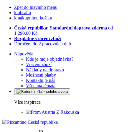
Zpět do hlavního menu
k obsahu
k nákupnímu košíku
Česká republika: Standardní doprava zdarma
od
1 290,00 Kč
Bezplatné vrácení zboží
Doručení do 2 pracovních dnů.
Nápověda
Kde je moje objednávka?
Vrácení zboží
Náklady na dopravu
Možnosti platby
Kontaktujte nás
Všechna témata
Více inspirace
Z Rakouska