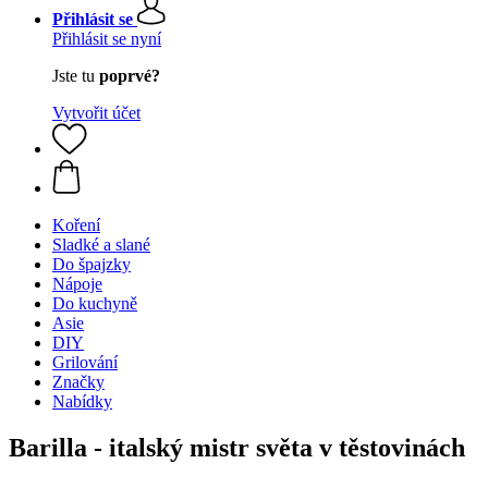
Přihlásit se
Přihlásit se nyní
Jste tu
poprvé?
Vytvořit účet
Koření
Sladké a slané
Do špajzky
Nápoje
Do kuchyně
Asie
DIY
Grilování
Značky
Nabídky
Barilla - italský mistr světa v těstovinách