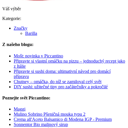
Váš výběr
Kategorie:
Značky
Barilla
Z našeho blogu:
Mošt: novinka v Piccantino
Připravte si vlastní omáčku na pizzu – jednoduchý recept jako
z Itálie
Připravte si sushi doma: ultimativní návod pro domácí
přípravu
Chutney – omáčka, do níž se zamiloval celý svět
DIY sushi: užitečné tipy pro začátečníky a pokročilé
Poznejte svět Piccantino:
Maggi
Mulino Sobrino Pšeničná mouka typu 2
Crema all'Aceto Balsamico di Modena IGP - Premium
Sonnentor Bio malinový sirup