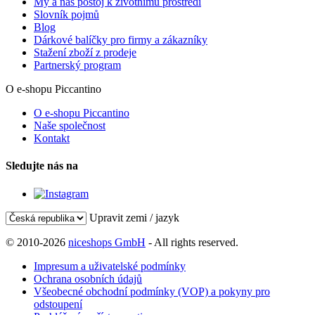
My a náš postoj k životnímu prostředí
Slovník pojmů
Blog
Dárkové balíčky pro firmy a zákazníky
Stažení zboží z prodeje
Partnerský program
O e-shopu Piccantino
O e-shopu Piccantino
Naše společnost
Kontakt
Sledujte nás na
Upravit zemi / jazyk
© 2010-2026
niceshops GmbH
- All rights reserved.
Impresum a uživatelské podmínky
Ochrana osobních údajů
Všeobecné obchodní podmínky (VOP) a pokyny pro
odstoupení