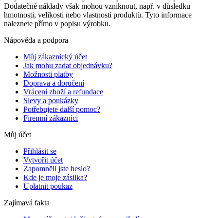
Dodatečné náklady však mohou vzniknout, např. v důsledku
hmotnosti, velikosti nebo vlastností produktů. Tyto informace
naleznete přímo v popisu výrobku.
Nápověda a podpora
Můj zákaznický účet
Jak mohu zadat objednávku?
Možnosti platby
Doprava a doručení
Vrácení zboží a refundace
Slevy a poukázky
Potřebujete další pomoc?
Firemní zákazníci
Můj účet
Přihlásit se
Vytvořit účet
Zapomněli jste heslo?
Kde je moje zásilka?
Uplatnit poukaz
Zajímavá fakta