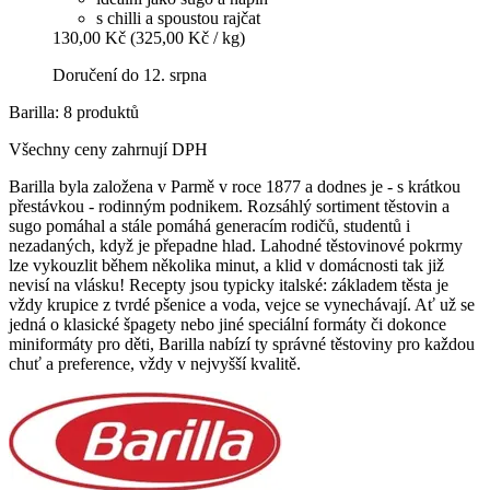
s chilli a spoustou rajčat
130,00 Kč
(325,00 Kč / kg)
Doručení do 12. srpna
Barilla: 8 produktů
Všechny ceny zahrnují DPH
Barilla byla založena v Parmě v roce 1877 a dodnes je - s krátkou
přestávkou - rodinným podnikem. Rozsáhlý sortiment těstovin a
sugo pomáhal a stále pomáhá generacím rodičů, studentů i
nezadaných, když je přepadne hlad. Lahodné těstovinové pokrmy
lze vykouzlit během několika minut, a klid v domácnosti tak již
nevisí na vlásku! Recepty jsou typicky italské: základem těsta je
vždy krupice z tvrdé pšenice a voda, vejce se vynechávají. Ať už se
jedná o klasické špagety nebo jiné speciální formáty či dokonce
miniformáty pro děti, Barilla nabízí ty správné těstoviny pro každou
chuť a preference, vždy v nejvyšší kvalitě.