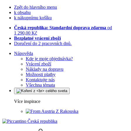
Zpět do hlavního menu
k obsahu
k nákupnímu košíku
Česká republika: Standardní doprava zdarma
od
1 290,00 Kč
Bezplatné vrácení zboží
Doručení do 2 pracovních dnů.
Nápověda
Kde je moje objednávka?
Vrácení zboží
Náklady na dopravu
Možnosti platby
Kontaktujte nás
Všechna témata
Více inspirace
Z Rakouska