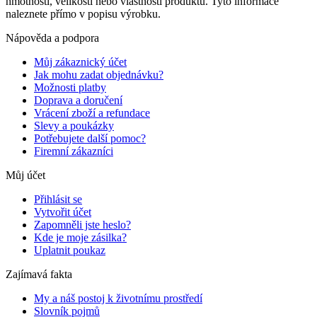
hmotnosti, velikosti nebo vlastností produktů. Tyto informace
naleznete přímo v popisu výrobku.
Nápověda a podpora
Můj zákaznický účet
Jak mohu zadat objednávku?
Možnosti platby
Doprava a doručení
Vrácení zboží a refundace
Slevy a poukázky
Potřebujete další pomoc?
Firemní zákazníci
Můj účet
Přihlásit se
Vytvořit účet
Zapomněli jste heslo?
Kde je moje zásilka?
Uplatnit poukaz
Zajímavá fakta
My a náš postoj k životnímu prostředí
Slovník pojmů