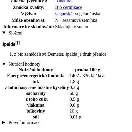
Značka (výrobce):
Alnatura
Značka kvality:
Bio certifikace
Výživa:
veganská
, vegetariánská
Může obsahovat:
N - sezamová semínka
Informace ke skladování:
Skladujte v suchu.
Složení
[1]
špalda
z bio zemědělství Demeter, špalda je druh pšenice
Nutriční hodnoty
Nutriční hodnoty
pro/na 100 g
Energie/energetická hodnota
1407 / 336 kj / kcal
tuk
1,8 g
z toho nasycené mastné kyseliny
0,3 g
sacharidy
66 g
z toho cukr
0,5 g
vláknina
0,8 g
bílkoviny
10 g
sůl
0,01 g
Právní informace