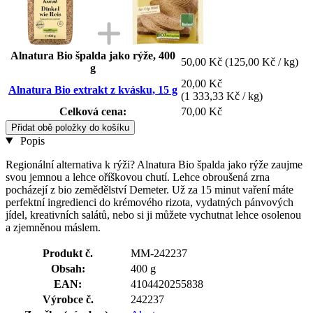
Alnatura Bio špalda jako rýže, 400
50,00 Kč
(125,00 Kč / kg)
g
20,00 Kč
Alnatura Bio extrakt z kvásku, 15 g
(1 333,33 Kč / kg)
Celková cena:
70,00 Kč
Přidat obě položky do košíku
Popis
Regionální alternativa k rýži? Alnatura Bio špalda jako rýže zaujme
svou jemnou a lehce oříškovou chutí. Lehce obroušená zrna
pocházejí z bio zemědělství Demeter. Už za 15 minut vaření máte
perfektní ingredienci do krémového rizota, vydatných pánvových
jídel, kreativních salátů, nebo si ji můžete vychutnat lehce osolenou
a zjemněnou máslem.
Produkt č.
MM-242237
Obsah:
400 g
EAN:
4104420255838
Výrobce č.
242237