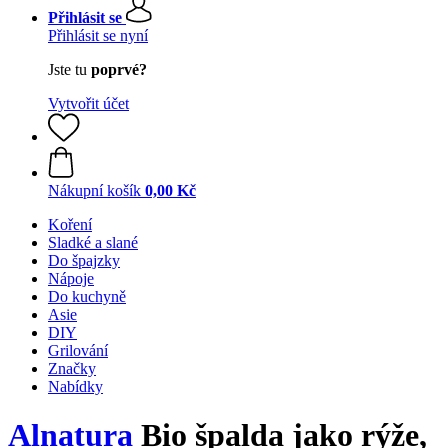
Přihlásit se
Přihlásit se nyní
Jste tu
poprvé?
Vytvořit účet
Nákupní košík
0,00 Kč
Koření
Sladké a slané
Do špajzky
Nápoje
Do kuchyně
Asie
DIY
Grilování
Značky
Nabídky
Alnatura
Bio špalda jako rýže,