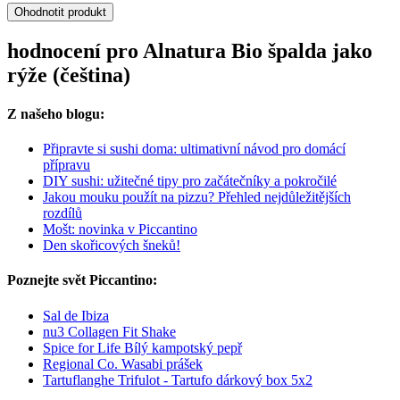
Ohodnotit produkt
hodnocení pro Alnatura Bio špalda jako
rýže (čeština)
Z našeho blogu:
Připravte si sushi doma: ultimativní návod pro domácí
přípravu
DIY sushi: užitečné tipy pro začátečníky a pokročilé
Jakou mouku použít na pizzu? Přehled nejdůležitějších
rozdílů
Mošt: novinka v Piccantino
Den skořicových šneků!
Poznejte svět Piccantino:
Sal de Ibiza
nu3 Collagen Fit Shake
Spice for Life Bílý kampotský pepř
Regional Co. Wasabi prášek
Tartuflanghe Trifulot - Tartufo dárkový box 5x2