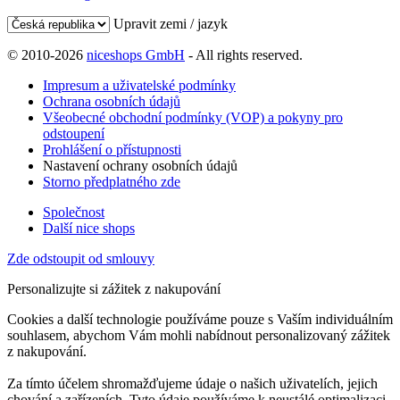
Upravit zemi / jazyk
© 2010-2026
niceshops GmbH
- All rights reserved.
Impresum a uživatelské podmínky
Ochrana osobních údajů
Všeobecné obchodní podmínky (VOP) a pokyny pro
odstoupení
Prohlášení o přístupnosti
Nastavení ochrany osobních údajů
Storno předplatného zde
Společnost
Další nice shops
Zde odstoupit od smlouvy
Personalizujte si zážitek z nakupování
Cookies a další technologie používáme pouze s Vaším individuálním
souhlasem, abychom Vám mohli nabídnout personalizovaný zážitek
z nakupování.
Za tímto účelem shromažďujeme údaje o našich uživatelích, jejich
chování a zařízeních. Tyto údaje používáme k neustálé optimalizaci