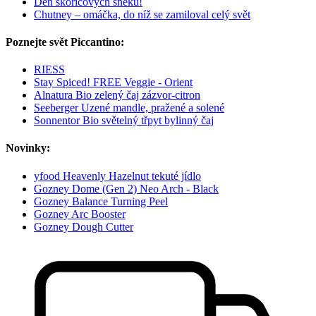
Den skořicových šneků!
Chutney – omáčka, do níž se zamiloval celý svět
Poznejte svět Piccantino:
RIESS
Stay Spiced! FREE Veggie - Orient
Alnatura Bio zelený čaj zázvor-citron
Seeberger Uzené mandle, pražené a solené
Sonnentor Bio světelný třpyt bylinný čaj
Novinky:
yfood Heavenly Hazelnut tekuté jídlo
Gozney Dome (Gen 2) Neo Arch - Black
Gozney Balance Turning Peel
Gozney Arc Booster
Gozney Dough Cutter