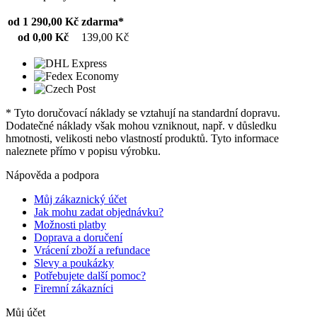
od 1 290,00 Kč
zdarma*
od 0,00 Kč
139,00 Kč
* Tyto doručovací náklady se vztahují na standardní dopravu.
Dodatečné náklady však mohou vzniknout, např. v důsledku
hmotnosti, velikosti nebo vlastností produktů. Tyto informace
naleznete přímo v popisu výrobku.
Nápověda a podpora
Můj zákaznický účet
Jak mohu zadat objednávku?
Možnosti platby
Doprava a doručení
Vrácení zboží a refundace
Slevy a poukázky
Potřebujete další pomoc?
Firemní zákazníci
Můj účet