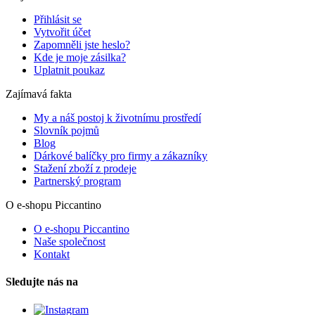
Přihlásit se
Vytvořit účet
Zapomněli jste heslo?
Kde je moje zásilka?
Uplatnit poukaz
Zajímavá fakta
My a náš postoj k životnímu prostředí
Slovník pojmů
Blog
Dárkové balíčky pro firmy a zákazníky
Stažení zboží z prodeje
Partnerský program
O e-shopu Piccantino
O e-shopu Piccantino
Naše společnost
Kontakt
Sledujte nás na