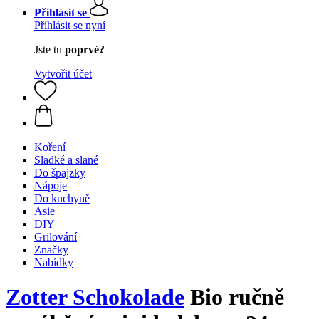
Přihlásit se
Přihlásit se nyní
Jste tu
poprvé?
Vytvořit účet
Koření
Sladké a slané
Do špajzky
Nápoje
Do kuchyně
Asie
DIY
Grilování
Značky
Nabídky
Zotter Schokolade
Bio ručně