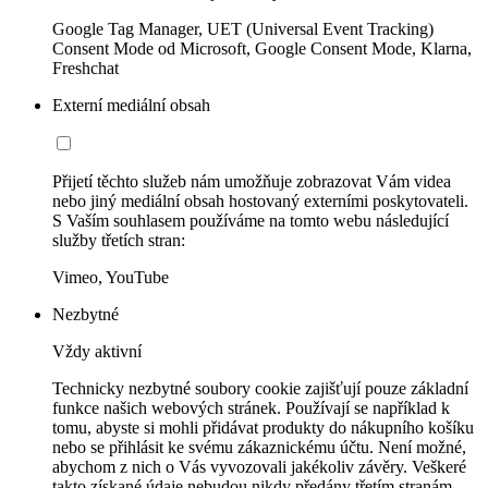
Google Tag Manager, UET (Universal Event Tracking)
Consent Mode od Microsoft, Google Consent Mode, Klarna,
Freshchat
Externí mediální obsah
Přijetí těchto služeb nám umožňuje zobrazovat Vám videa
nebo jiný mediální obsah hostovaný externími poskytovateli.
S Vaším souhlasem používáme na tomto webu následující
služby třetích stran:
Vimeo, YouTube
Nezbytné
Vždy aktivní
Technicky nezbytné soubory cookie zajišťují pouze základní
funkce našich webových stránek. Používají se například k
tomu, abyste si mohli přidávat produkty do nákupního košíku
nebo se přihlásit ke svému zákaznickému účtu. Není možné,
abychom z nich o Vás vyvozovali jakékoliv závěry. Veškeré
takto získané údaje nebudou nikdy předány třetím stranám.