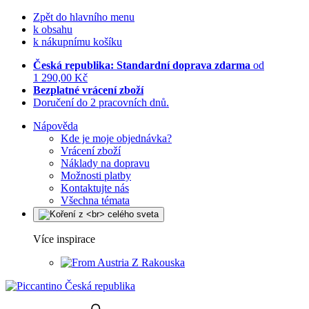
Zpět do hlavního menu
k obsahu
k nákupnímu košíku
Česká republika: Standardní doprava zdarma
od
1 290,00 Kč
Bezplatné vrácení zboží
Doručení do 2 pracovních dnů.
Nápověda
Kde je moje objednávka?
Vrácení zboží
Náklady na dopravu
Možnosti platby
Kontaktujte nás
Všechna témata
Více inspirace
Z Rakouska