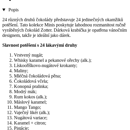
Popis
24 různých druhů čokolády představuje 24 jedinečných okamžiků
potěšení. Tato kolekce Minis poskytuje lahodnou rozmanitost ručně
vyráběných čokolád Zotter. Dárková krabička je opatřena vánočním
designem, takže je ideální jako dárek.
Slavnost potěšení s 24 lákavými druhy
Vrstvený nugát;
Whisky karamel a pekanové ořechy (alk.);
Lískooříškovo-nugátové krokanty;
Maliny;
Mléčná čokoládová pěna;
Čokoládová včela;
Konopná pralinka;
Modrý mák;
Rum kokos (alk.);
Máslový karamel;
Mango Tango;
Vaječný likér (alk.);
Nugátová variace;
Karamel + citron;
Pistácie;