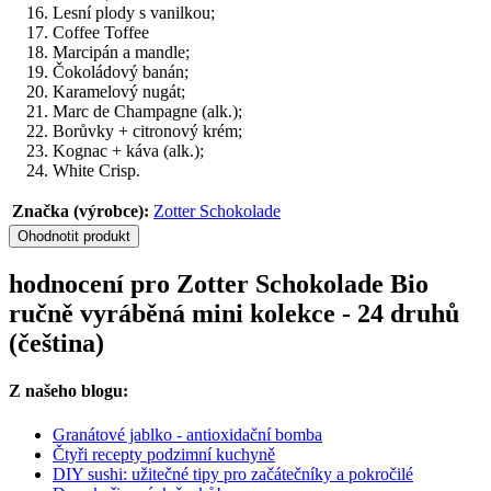
Lesní plody s vanilkou;
Coffee Toffee
Marcipán a mandle;
Čokoládový banán;
Karamelový nugát;
Marc de Champagne (alk.);
Borůvky + citronový krém;
Kognac + káva (alk.);
White Crisp.
Značka (výrobce):
Zotter Schokolade
Ohodnotit produkt
hodnocení pro Zotter Schokolade Bio
ručně vyráběná mini kolekce - 24 druhů
(čeština)
Z našeho blogu:
Granátové jablko - antioxidační bomba
Čtyři recepty podzimní kuchyně
DIY sushi: užitečné tipy pro začátečníky a pokročilé