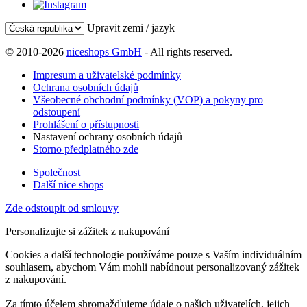
Upravit zemi / jazyk
© 2010-2026
niceshops GmbH
- All rights reserved.
Impresum a uživatelské podmínky
Ochrana osobních údajů
Všeobecné obchodní podmínky (VOP) a pokyny pro
odstoupení
Prohlášení o přístupnosti
Nastavení ochrany osobních údajů
Storno předplatného zde
Společnost
Další nice shops
Zde odstoupit od smlouvy
Personalizujte si zážitek z nakupování
Cookies a další technologie používáme pouze s Vaším individuálním
souhlasem, abychom Vám mohli nabídnout personalizovaný zážitek
z nakupování.
Za tímto účelem shromažďujeme údaje o našich uživatelích, jejich