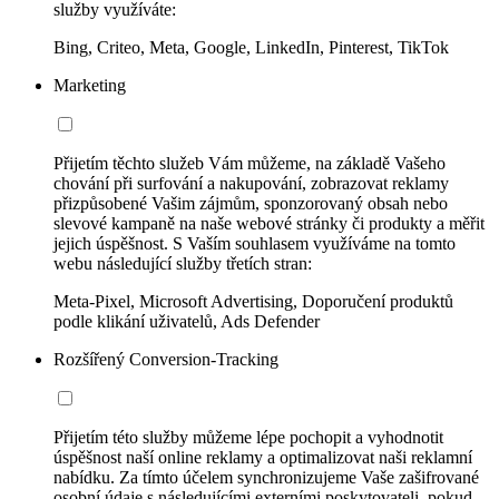
služby využíváte:
Bing, Criteo, Meta, Google, LinkedIn, Pinterest, TikTok
Marketing
Přijetím těchto služeb Vám můžeme, na základě Vašeho
chování při surfování a nakupování, zobrazovat reklamy
přizpůsobené Vašim zájmům, sponzorovaný obsah nebo
slevové kampaně na naše webové stránky či produkty a měřit
jejich úspěšnost. S Vaším souhlasem využíváme na tomto
webu následující služby třetích stran:
Meta-Pixel, Microsoft Advertising, Doporučení produktů
podle klikání uživatelů, Ads Defender
Rozšířený Conversion-Tracking
Přijetím této služby můžeme lépe pochopit a vyhodnotit
úspěšnost naší online reklamy a optimalizovat naši reklamní
nabídku. Za tímto účelem synchronizujeme Vaše zašifrované
osobní údaje s následujícími externími poskytovateli, pokud