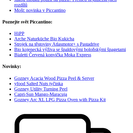
rozdílů
Mošt: novinka v Piccantino
Poznejte svět Piccantino:
HiPP
Arche Naturküche Bio Kukicha
Strojek na těstoviny Atlasmotor+ s Pastadrive
Bio kojenecká výživa se špaldovými boloňskými špagetami
Bialetti Červená konvička Moka Express
Novinky:
Gozney Acacia Wood Pizza Peel & Server
yfood Salted Nuts tyčinka
Gozney Utility Turning Peel
Capri-Sun Mango-Maracuja
Gozney Arc XL LPG Pizza Oven with Pizza Kit