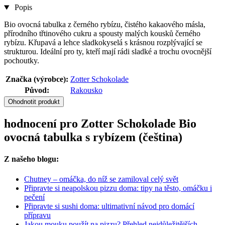
Popis
Bio ovocná tabulka z černého rybízu, čistého kakaového másla,
přírodního třtinového cukru a spousty malých kousků černého
rybízu. Křupavá a lehce sladkokyselá s krásnou rozplývající se
strukturou. Ideální pro ty, kteří mají rádi sladké a trochu ovocnější
pochoutky.
Značka (výrobce):
Zotter Schokolade
Původ:
Rakousko
Ohodnotit produkt
hodnocení pro Zotter Schokolade Bio
ovocná tabulka s rybízem (čeština)
Z našeho blogu:
Chutney – omáčka, do níž se zamiloval celý svět
Připravte si neapolskou pizzu doma: tipy na těsto, omáčku i
pečení
Připravte si sushi doma: ultimativní návod pro domácí
přípravu
Jakou mouku použít na pizzu? Přehled nejdůležitějších