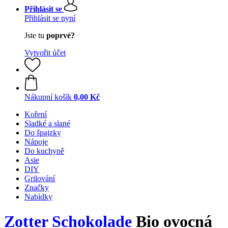
Přihlásit se
Přihlásit se nyní
Jste tu
poprvé?
Vytvořit účet
Nákupní košík
0,00 Kč
Koření
Sladké a slané
Do špajzky
Nápoje
Do kuchyně
Asie
DIY
Grilování
Značky
Nabídky
Zotter Schokolade
Bio ovocná