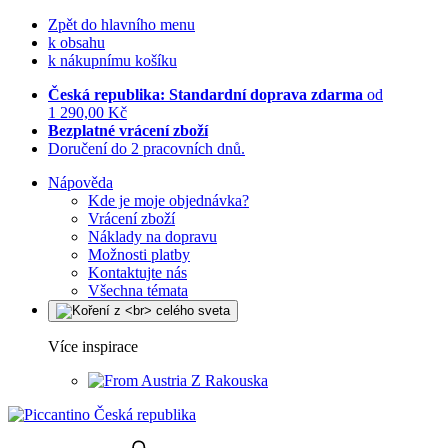
Zpět do hlavního menu
k obsahu
k nákupnímu košíku
Česká republika: Standardní doprava zdarma
od
1 290,00 Kč
Bezplatné vrácení zboží
Doručení do 2 pracovních dnů.
Nápověda
Kde je moje objednávka?
Vrácení zboží
Náklady na dopravu
Možnosti platby
Kontaktujte nás
Všechna témata
Více inspirace
Z Rakouska