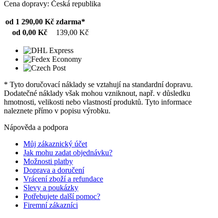
Cena dopravy: Česká republika
od 1 290,00 Kč
zdarma*
od 0,00 Kč
139,00 Kč
* Tyto doručovací náklady se vztahují na standardní dopravu.
Dodatečné náklady však mohou vzniknout, např. v důsledku
hmotnosti, velikosti nebo vlastností produktů. Tyto informace
naleznete přímo v popisu výrobku.
Nápověda a podpora
Můj zákaznický účet
Jak mohu zadat objednávku?
Možnosti platby
Doprava a doručení
Vrácení zboží a refundace
Slevy a poukázky
Potřebujete další pomoc?
Firemní zákazníci