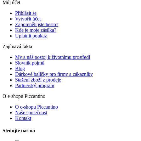
Můj účet
Přihlásit se
Vytvořit účet
Zapomněli jste heslo?
Kde je moje zásilka?
Uplatnit poukaz
Zajímavá fakta
My a náš postoj k životnímu prostředí
Slovník pojmů
Blog
Dárkové balíčky pro firmy a zákazníky
Stažení zboží z prodeje
Partnerský program
O e-shopu Piccantino
O e-shopu Piccantino
Naše společnost
Kontakt
Sledujte nás na