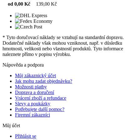
od 0,00 Kč
139,00 Kč
* Tyto doručovací náklady se vztahují na standardní dopravu.
Dodatečné náklady však mohou vzniknout, např. v důsledku
hmotnosti, velikosti nebo vlastností produktů. Tyto informace
naleznete přímo v popisu výrobku.
Nápověda a podpora
Můj zákaznický účet
Jak mohu zadat objednávku?
Možnosti platby
Doprava a doručení
Vrácení zboží a refundace
Slevy a poukázky
Potřebujete další pomoc?
Firemní zákazníci
Můj účet
Přihlásit se