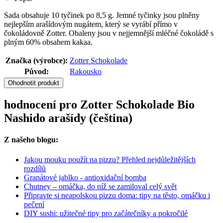
Sada obsahuje 10 tyčinek po 8,5 g. Jemné tyčinky jsou plněny
nejlepším arašídovým nugátem, který se vyrábí přímo v
čokoládovně Zotter. Obaleny jsou v nejjemnější mléčné čokoládě s
plným 60% obsahem kakaa.
Značka (výrobce):
Zotter Schokolade
Původ:
Rakousko
Ohodnotit produkt
hodnocení pro Zotter Schokolade Bio
Nashido arašídy (čeština)
Z našeho blogu:
Jakou mouku použít na pizzu? Přehled nejdůležitějších
rozdílů
Granátové jablko - antioxidační bomba
Chutney – omáčka, do níž se zamiloval celý svět
Připravte si neapolskou pizzu doma: tipy na těsto, omáčku i
pečení
DIY sushi: užitečné tipy pro začátečníky a pokročilé