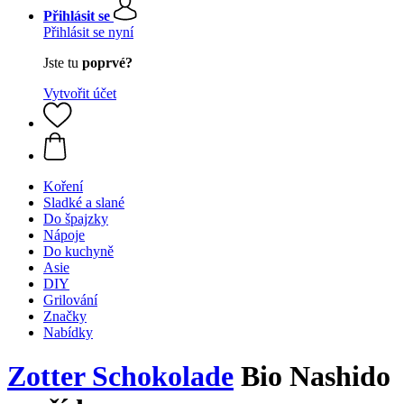
Přihlásit se
Přihlásit se nyní
Jste tu
poprvé?
Vytvořit účet
Koření
Sladké a slané
Do špajzky
Nápoje
Do kuchyně
Asie
DIY
Grilování
Značky
Nabídky
Zotter Schokolade
Bio Nashido