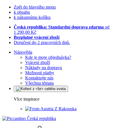
Zpět do hlavního menu
k obsahu
k nákupnímu košíku
Česká republika: Standardní doprava zdarma
od
1 290,00 Kč
Bezplatné vrácení zboží
Doručení do 2 pracovních dnů.
Nápověda
Kde je moje objednávka?
Vrácení zboží
Náklady na dopravu
Možnosti platby
Kontaktujte nás
Všechna témata
Více inspirace
Z Rakouska