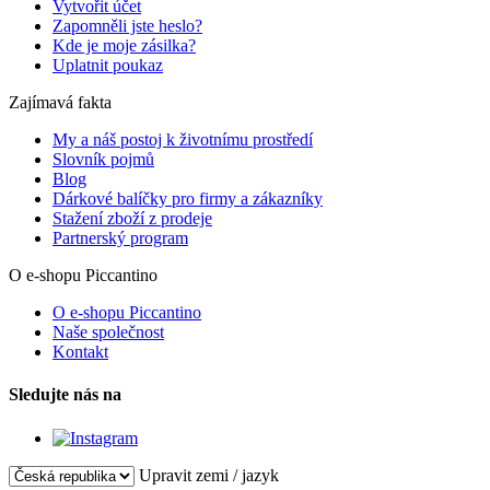
Vytvořit účet
Zapomněli jste heslo?
Kde je moje zásilka?
Uplatnit poukaz
Zajímavá fakta
My a náš postoj k životnímu prostředí
Slovník pojmů
Blog
Dárkové balíčky pro firmy a zákazníky
Stažení zboží z prodeje
Partnerský program
O e-shopu Piccantino
O e-shopu Piccantino
Naše společnost
Kontakt
Sledujte nás na
Upravit zemi / jazyk