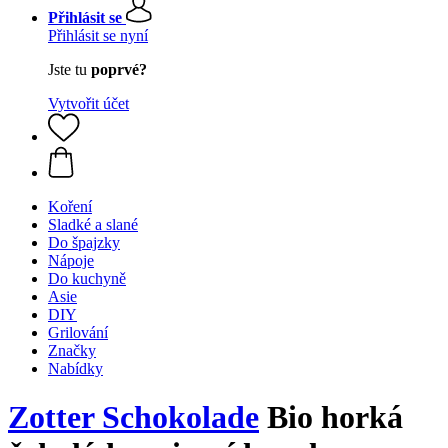
Přihlásit se
Přihlásit se nyní
Jste tu
poprvé?
Vytvořit účet
Koření
Sladké a slané
Do špajzky
Nápoje
Do kuchyně
Asie
DIY
Grilování
Značky
Nabídky
Zotter Schokolade
Bio horká