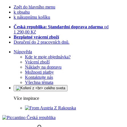
Zpět do hlavního menu
k obsahu
k nákupnímu košíku
Česká republika: Standardní doprava zdarma
od
1 290,00 Kč
Bezplatné vrácení zboží
Doručení do 2 pracovních dnů.
Nápověda
Kde je moje objednávka?
Vrácení zboží
Náklady na dopravu
Možnosti platby
Kontaktujte nás
Všechna témata
Více inspirace
Z Rakouska