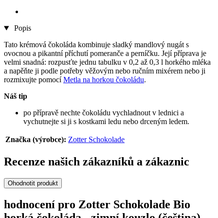
Popis
Tato krémová čokoláda kombinuje sladký mandlový nugát s
ovocnou a pikantní příchutí pomeranče a perníčku. Její příprava je
velmi snadná: rozpusťte jednu tabulku v 0,2 až 0,3 l horkého mléka
a napěňte ji podle potřeby věžovým nebo ručním mixérem nebo ji
rozmixujte pomocí
Metla na horkou čokoládu
.
Náš tip
po přípravě nechte čokoládu vychladnout v lednici a
vychutnejte si ji s kostkami ledu nebo drceným ledem.
Značka (výrobce):
Zotter Schokolade
Recenze našich zákazníků a zákaznic
Ohodnotit produkt
hodnocení pro Zotter Schokolade Bio
horká čokoláda - zimní kouzlo (čeština)