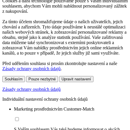
Cookies a další technologie používáme pouze s Vaším individuálním
souhlasem, abychom Vám mohli nabídnout personalizovaný zážitek
z nakupování.
Za tímto účelem shromažďujeme údaje o našich uživatelích, jejich
chování a zařízeních. Tyto údaje používáme k neustálé optimalizaci
našich webových stránek, k zobrazování personalizované reklamy a
obsahu, stejně jako k analýze statistik používání. Vaše zašifrovaná
data můžeme také synchronizovat s externími poskytovateli a
zobrazovat Vám nabídky prostřednictvím jejich online reklamních
kanálů, a to pouze v případě, že jejich služby již sami využíváte.
Před udělením souhlasu si prosím zkontrolujte nastavení a naše
Zásady ochrany osobních údajů
.
Souhlasím
Pouze nezbytné
Upravit nastavení
Zásady ochrany osobních údajů
Individuální nastavení ochrany osobních údajů
Marketing prostřednictvím Customer-Match
S Vaším souhlasem Vás také budeme informovat o akcích