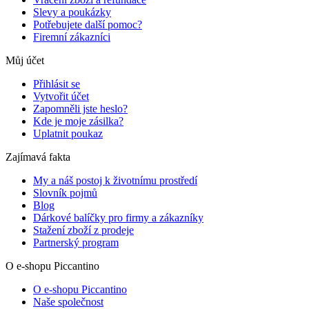
Slevy a poukázky
Potřebujete další pomoc?
Firemní zákazníci
Můj účet
Přihlásit se
Vytvořit účet
Zapomněli jste heslo?
Kde je moje zásilka?
Uplatnit poukaz
Zajímavá fakta
My a náš postoj k životnímu prostředí
Slovník pojmů
Blog
Dárkové balíčky pro firmy a zákazníky
Stažení zboží z prodeje
Partnerský program
O e-shopu Piccantino
O e-shopu Piccantino
Naše společnost