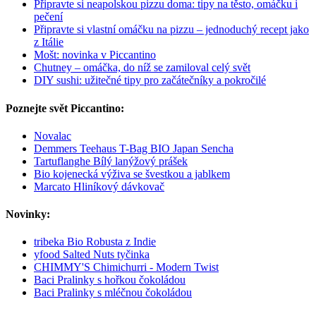
Připravte si neapolskou pizzu doma: tipy na těsto, omáčku i
pečení
Připravte si vlastní omáčku na pizzu – jednoduchý recept jako
z Itálie
Mošt: novinka v Piccantino
Chutney – omáčka, do níž se zamiloval celý svět
DIY sushi: užitečné tipy pro začátečníky a pokročilé
Poznejte svět Piccantino:
Novalac
Demmers Teehaus T-Bag BIO Japan Sencha
Tartuflanghe Bílý lanýžový prášek
Bio kojenecká výživa se švestkou a jablkem
Marcato Hliníkový dávkovač
Novinky:
tribeka Bio Robusta z Indie
yfood Salted Nuts tyčinka
CHIMMY'S Chimichurri - Modern Twist
Baci Pralinky s hořkou čokoládou
Baci Pralinky s mléčnou čokoládou