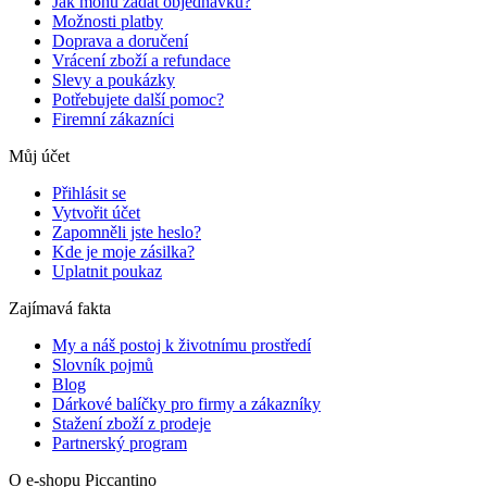
Jak mohu zadat objednávku?
Možnosti platby
Doprava a doručení
Vrácení zboží a refundace
Slevy a poukázky
Potřebujete další pomoc?
Firemní zákazníci
Můj účet
Přihlásit se
Vytvořit účet
Zapomněli jste heslo?
Kde je moje zásilka?
Uplatnit poukaz
Zajímavá fakta
My a náš postoj k životnímu prostředí
Slovník pojmů
Blog
Dárkové balíčky pro firmy a zákazníky
Stažení zboží z prodeje
Partnerský program
O e-shopu Piccantino