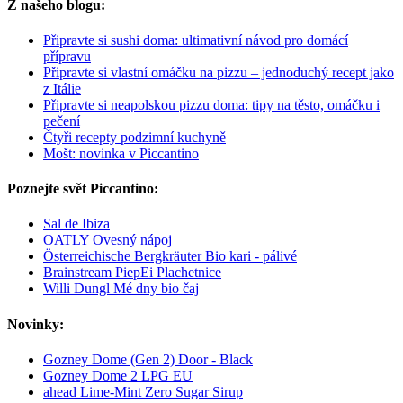
Z našeho blogu:
Připravte si sushi doma: ultimativní návod pro domácí
přípravu
Připravte si vlastní omáčku na pizzu – jednoduchý recept jako
z Itálie
Připravte si neapolskou pizzu doma: tipy na těsto, omáčku i
pečení
Čtyři recepty podzimní kuchyně
Mošt: novinka v Piccantino
Poznejte svět Piccantino:
Sal de Ibiza
OATLY Ovesný nápoj
Österreichische Bergkräuter Bio kari - pálivé
Brainstream PiepEi Plachetnice
Willi Dungl Mé dny bio čaj
Novinky:
Gozney Dome (Gen 2) Door - Black
Gozney Dome 2 LPG EU
ahead Lime-Mint Zero Sugar Sirup