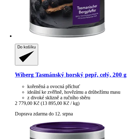
Do košíku
Wiberg
Tasmánský horský pepř, celý, 200 g
kořeněná a ovocná příchuť
ideální ke zvěřině, hovězímu a drůbežímu masu
z divoké sklizně a ručního sběru
2 779,00 Kč
(13 895,00 Kč / kg)
Doprava zdarma do 12. srpna