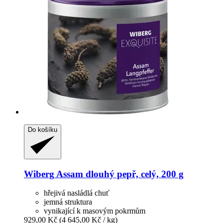
Do košíku
Wiberg
Assam dlouhý pepř, celý, 200 g
hřejivá nasládlá chuť
jemná struktura
vynikající k masovým pokrmům
929,00 Kč
(4 645,00 Kč / kg)