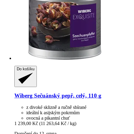
Do košíku
Wiberg
Sečuánský pepř, celý, 110 g
z divoké sklizně a ručně sbírané
ideální k asijským pokrmům
ovocná a pikantní chuť
1 239,00 Kč
(11 263,64 Kč / kg)
Doručení do 12. srpna