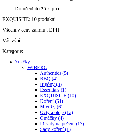
Doručení do 25. srpna
EXQUISITE: 10 produktů
Všechny ceny zahrnují DPH
Váš výběr
Kategorie:
Značky
WIBERG
Authentics (5)
BBQ (4)
Bujóny (3)
Essentials (1)
EXQUISITE (10)
Koření (61)
Mlýnky (6)
Octy a oleje (12)
Omáčky (4)
Přísady na pečení (13)
Sady koření (1)