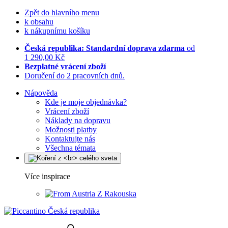
Zpět do hlavního menu
k obsahu
k nákupnímu košíku
Česká republika: Standardní doprava zdarma
od
1 290,00 Kč
Bezplatné vrácení zboží
Doručení do 2 pracovních dnů.
Nápověda
Kde je moje objednávka?
Vrácení zboží
Náklady na dopravu
Možnosti platby
Kontaktujte nás
Všechna témata
Více inspirace
Z Rakouska