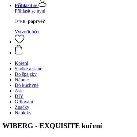
Přihlásit se
Přihlásit se nyní
Jste tu
poprvé?
Vytvořit účet
Koření
Sladké a slané
Do špajzky
Nápoje
Do kuchyně
Asie
DIY
Grilování
Značky
Nabídky
WIBERG - EXQUISITE koření