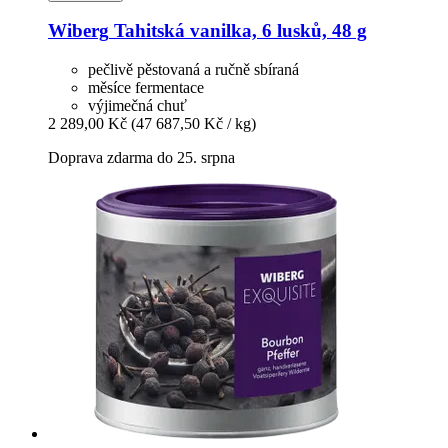
Wiberg
Tahitská vanilka, 6 lusků, 48 g
pečlivě pěstovaná a ručně sbíraná
měsíce fermentace
výjimečná chuť
2 289,00 Kč
(47 687,50 Kč / kg)
Doprava zdarma do 25. srpna