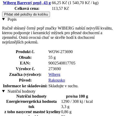
Wiberg Barevný pepř, 43 g
66,25 Kč
(1 540,70 Kč / kg)
Celková cena:
113,57 Kč
Přidat obě položky do košíku
Popis
Ručně sbíraný černý pepř značky WIBERG nabízí nejvyšší kvalitu,
kterou podporuje i keramický mlýnek pro přesné dochucení a
zjemnění. Ostrá ovocná chuť se skvěle hodí k dochucení
nejrůznějších pokrmů.
Produkt č.
WOW-273690
Obsah:
55 g
EAN:
9002540817705
Výrobce č.
273690
Značka (výrobce):
Wiberg
Původ:
Rakousko
Informace ke skladování:
Skladujte v suchu.
Nutriční hodnoty
Nutriční hodnoty
pro/na 100 g
Energie/energetická hodnota
1290 / 308 kj / kcal
tuk
3,3 g
z toho nasycené mastné kyseliny
0,86 g