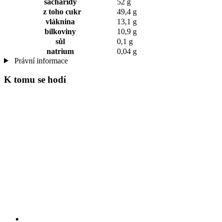
sacharidy
52 g
z toho cukr
49,4 g
vláknina
13,1 g
bílkoviny
10,9 g
sůl
0,1 g
natrium
0,04 g
Právní informace
K tomu se hodí