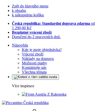
Zpět do hlavního menu
k obsahu
k nákupnímu košíku
Česká republika: Standardní doprava zdarma
od
1 290,00 Kč
Bezplatné vrácení zboží
Doručení do 2 pracovních dnů.
Nápověda
Kde je moje objednávka?
Vrácení zboží
Náklady na dopravu
Možnosti platby
Kontaktujte nás
Všechna témata
Více inspirace
Z Rakouska