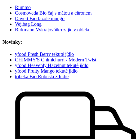
Rummo
Cosmoveda Bio čaj s mátou a citronem
Davert Bio fazole mungo
Vejibag Long
Birkmann Vykrajovátko zajíc v obleku
Novinky:
yfood Fresh Berry tekuté jídlo
CHIMMY'S Chimichurri - Modern Twist
yfood Heavenly Hazelnut tekuté jídlo
yfood Fruity Mango tekuté jídlo
tribeka Bio Robusta z Indie