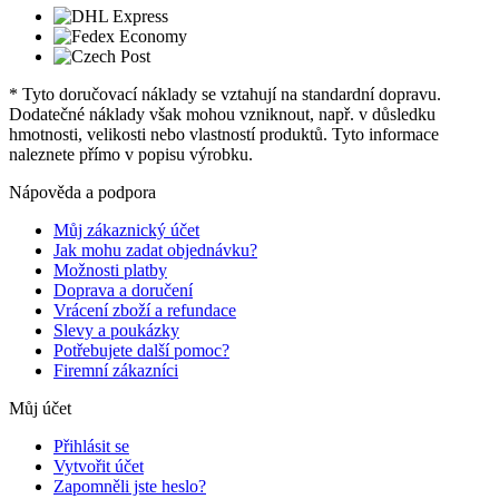
* Tyto doručovací náklady se vztahují na standardní dopravu.
Dodatečné náklady však mohou vzniknout, např. v důsledku
hmotnosti, velikosti nebo vlastností produktů. Tyto informace
naleznete přímo v popisu výrobku.
Nápověda a podpora
Můj zákaznický účet
Jak mohu zadat objednávku?
Možnosti platby
Doprava a doručení
Vrácení zboží a refundace
Slevy a poukázky
Potřebujete další pomoc?
Firemní zákazníci
Můj účet
Přihlásit se
Vytvořit účet
Zapomněli jste heslo?