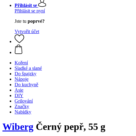
Přihlásit se
Přihlásit se nyní
Jste tu
poprvé?
Vytvořit účet
Koření
Sladké a slané
Do špajzky
Nápoje
Do kuchyně
Asie
DIY
Grilování
Značky
Nabídky
Wiberg
Černý pepř, 55 g