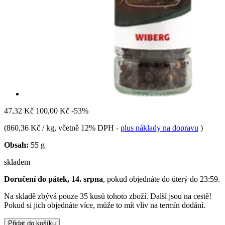
47,32 Kč
100,00 Kč
-53%
(
860,36 Kč / kg
, včetně 12% DPH
-
plus náklady na dopravu
)
Obsah:
55 g
skladem
Doručení do pátek, 14. srpna
, pokud objednáte do
úterý do 23:59
.
Na skladě zbývá pouze 35 kusů tohoto zboží. Další jsou na cestě!
Pokud si jich objednáte více, může to mít vliv na termín dodání.
Přidat do košíku