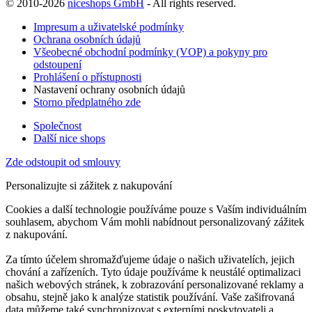
© 2010-2026
niceshops GmbH
- All rights reserved.
Impresum a uživatelské podmínky
Ochrana osobních údajů
Všeobecné obchodní podmínky (VOP) a pokyny pro
odstoupení
Prohlášení o přístupnosti
Nastavení ochrany osobních údajů
Storno předplatného zde
Společnost
Další nice shops
Zde odstoupit od smlouvy
Personalizujte si zážitek z nakupování
Cookies a další technologie používáme pouze s Vaším individuálním
souhlasem, abychom Vám mohli nabídnout personalizovaný zážitek
z nakupování.
Za tímto účelem shromažďujeme údaje o našich uživatelích, jejich
chování a zařízeních. Tyto údaje používáme k neustálé optimalizaci
našich webových stránek, k zobrazování personalizované reklamy a
obsahu, stejně jako k analýze statistik používání. Vaše zašifrovaná
data můžeme také synchronizovat s externími poskytovateli a