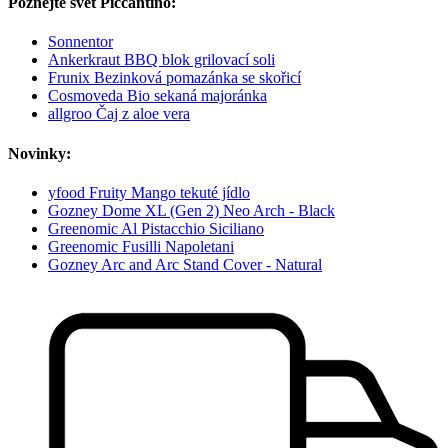
Poznejte svět Piccantino:
Sonnentor
Ankerkraut BBQ blok grilovací soli
Frunix Bezinková pomazánka se skořicí
Cosmoveda Bio sekaná majoránka
allgroo Čaj z aloe vera
Novinky:
yfood Fruity Mango tekuté jídlo
Gozney Dome XL (Gen 2) Neo Arch - Black
Greenomic Al Pistacchio Siciliano
Greenomic Fusilli Napoletani
Gozney Arc and Arc Stand Cover - Natural