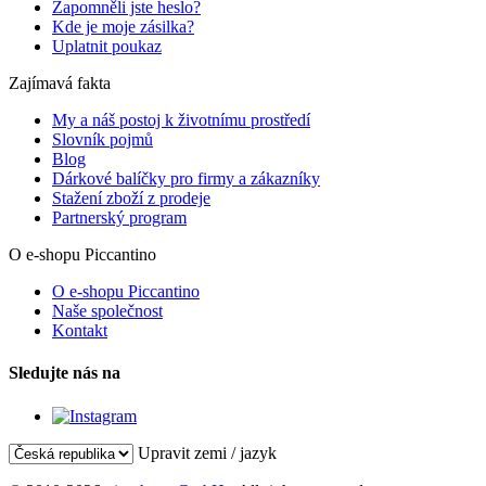
Zapomněli jste heslo?
Kde je moje zásilka?
Uplatnit poukaz
Zajímavá fakta
My a náš postoj k životnímu prostředí
Slovník pojmů
Blog
Dárkové balíčky pro firmy a zákazníky
Stažení zboží z prodeje
Partnerský program
O e-shopu Piccantino
O e-shopu Piccantino
Naše společnost
Kontakt
Sledujte nás na
Upravit zemi / jazyk