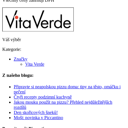
Všechny ceny zahrnují DPH
Váš výběr
Kategorie:
Značky
Vita Verde
Z našeho blogu:
Připravte si neapolskou pizzu doma: tipy na těsto, omáčku i
pečení
Čtyři recepty podzimní kuchyně
Jakou mouku použít na pizzu? Přehled nejdůležitějších
rozdílů
Den skořicových šneků!
Mošt: novinka v Piccantino