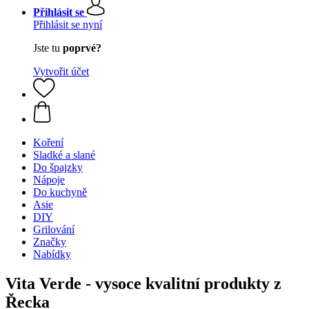
Přihlásit se
Přihlásit se nyní
Jste tu
poprvé?
Vytvořit účet
Koření
Sladké a slané
Do špajzky
Nápoje
Do kuchyně
Asie
DIY
Grilování
Značky
Nabídky
Vita Verde - vysoce kvalitní produkty z
Řecka