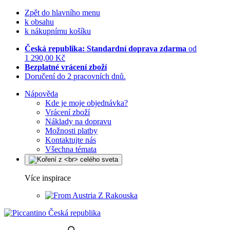
Zpět do hlavního menu
k obsahu
k nákupnímu košíku
Česká republika: Standardní doprava zdarma
od
1 290,00 Kč
Bezplatné vrácení zboží
Doručení do 2 pracovních dnů.
Nápověda
Kde je moje objednávka?
Vrácení zboží
Náklady na dopravu
Možnosti platby
Kontaktujte nás
Všechna témata
Více inspirace
Z Rakouska