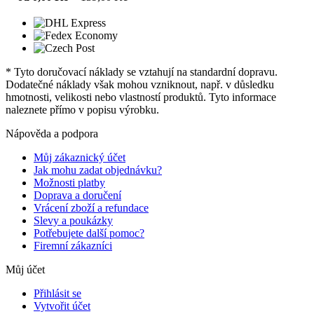
* Tyto doručovací náklady se vztahují na standardní dopravu.
Dodatečné náklady však mohou vzniknout, např. v důsledku
hmotnosti, velikosti nebo vlastností produktů. Tyto informace
naleznete přímo v popisu výrobku.
Nápověda a podpora
Můj zákaznický účet
Jak mohu zadat objednávku?
Možnosti platby
Doprava a doručení
Vrácení zboží a refundace
Slevy a poukázky
Potřebujete další pomoc?
Firemní zákazníci
Můj účet
Přihlásit se
Vytvořit účet