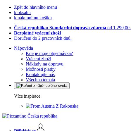
Zpět do hlavního menu
k obsahu
k nákupnímu košíku
Česká republika: Standardní doprava zdarma
od 1 290,00
Bezplatné vrácení zboží
Doručení do 2 pracovních dnů.
Nápověda
Kde je moje objednávka?
Vrácení zboží
Náklady na dopravu
Možnosti platby
Kontaktujte nás
Všechna témata
Více inspirace
Z Rakouska
Přihlásit se