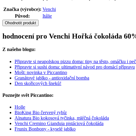
Značka (výrobce):
Venchi
Původ:
Itálie
Ohodnotit produkt
hodnocení pro Venchi Hořká čokoláda 60%
Z našeho blogu:
Připravte si neapolskou pizzu doma: tipy na těsto, omáčku i peč
Připravte si sushi doma: ultimativní návod pro domácí přípravu
Mošt: novinka v Piccantino
Granátové jablko - antioxidační bomba
Den skořicových šneků!
Poznejte svět Piccantino:
Holle
BioKing Bio červený rybíz
Alnatura Bio kokosová tyčinka, mléčná čokoláda
Venchi Cremino Gianduia pistáciová čokoláda
Frunix Bonbony - kyselé jablko