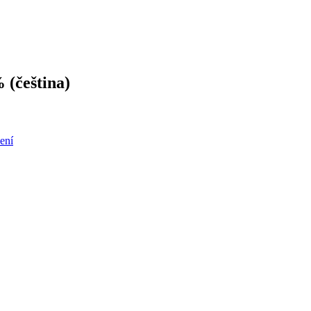
 (čeština)
ení